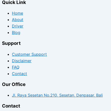
Quick Link
Home
About
Driver
Blog
Support
Customer Support
Disclaimer
FAQ
Contact
Our Office
Jl. Raya Sesetan No.210, Sesetan, Denpasar, Bali
Contact