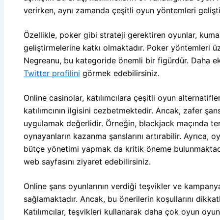
verirken, aynı zamanda çeşitli oyun yöntemleri gelişt
Özellikle, poker gibi strateji gerektiren oyunlar, kum
geliştirmelerine katkı olmaktadır. Poker yöntemleri ü
Negreanu, bu kategoride önemli bir figürdür. Daha ek
Twitter profilini
görmek edebilirsiniz.
Online casinolar, katılımcılara çeşitli oyun alternatif
katılımcının ilgisini cezbetmektedir. Ancak, zafer şansı
uygulamak değerlidir. Örneğin, blackjack maçında te
oynayanların kazanma şanslarını artırabilir. Ayrıca, oy
bütçe yönetimi yapmak da kritik öneme bulunmaktadı
web sayfasını ziyaret edebilirsiniz.
Online şans oyunlarının verdiği teşvikler ve kampanyala
sağlamaktadır. Ancak, bu önerilerin koşullarını dikka
Katılımcılar, teşvikleri kullanarak daha çok oyun oyun 