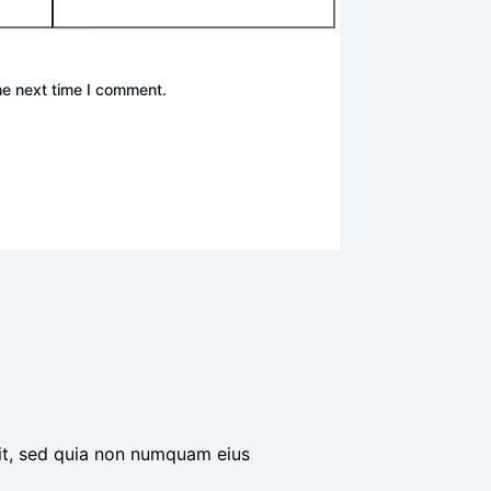
he next time I comment.
it, sed quia non numquam eius