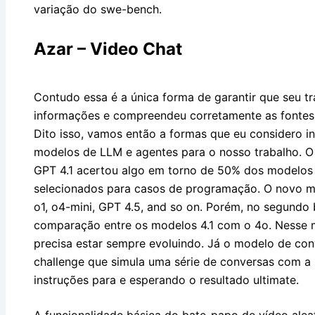
variação do swe-bench.
Azar – Video Chat
Contudo essa é a única forma de garantir que seu tr
informações e compreendeu corretamente as fontes u
Dito isso, vamos então a formas que eu considero int
modelos de LLM e agentes para o nosso trabalho. O
GPT 4.1 acertou algo em torno de 50% dos modelo
selecionados para casos de programação. O novo mo
o1, o4-mini, GPT 4.5, and so on. Porém, no segundo
comparação entre os modelos 4.1 com o 4o. Nesse 
precisa estar sempre evoluindo. Já o modelo de conv
challenge que simula uma série de conversas com 
instruções para e esperando o resultado ultimate.
A funcionalidade básica do bate-papo de vídeo aleat