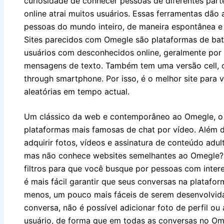
curiosidade de conhecer pessoas de diferentes par
online atrai muitos usuários. Essas ferramentas dã
pessoas do mundo inteiro, de maneira espontânea e
Sites parecidos com Omegle são plataformas de ba
usuários com desconhecidos online, geralmente po
mensagens de texto. Também tem uma versão cell, c
through smartphone. Por isso, é o melhor site par
aleatórias em tempo actual.
Um clássico da web e contemporâneo ao Omegle, o 
plataformas mais famosas de chat por vídeo. Além 
adquirir fotos, vídeos e assinatura de conteúdo adu
mas não conhece websites semelhantes ao Omegle
filtros para que você busque por pessoas com inte
é mais fácil garantir que seus conversas na platafor
menos, um pouco mais fáceis de serem desenvolvida
conversa, não é possível adicionar foto de perfil o
usuário, de forma que em todas as conversas no Om