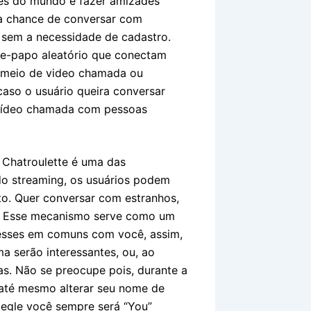
tes do mundo e fazer amizades
o a chance de conversar com
 sem a necessidade de cadastro.
te-papo aleatório que conectam
r meio de video chamada ou
aso o usuário queira conversar
a vídeo chamada com pessoas
Chatroulette é uma das
do streaming, os usuários podem
lto. Quer conversar com estranhos,
? Esse mecanismo serve como um
resses em comuns com você, assim,
ma serão interessantes, ou, ao
s. Não se preocupe pois, durante a
u até mesmo alterar seu nome de
egle você sempre será “You”