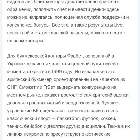
видов и лиг. Сайт конторы действительно приятен в
обращении, пополнить счет и вывести деньги здесь
можно не напрягаясь, полноценная служба поддержки и,
конечно же, бонусы. Все это, а также результаты Live,
новостной и статистический разделы, можно отнести к
плюсам конторы.
Для букмекерской конторы Фавбет, основанной в
Украине, украинцы являются целевой аудиторией с
момента открытия в 1999 году. Но изначально это
армянский букмекер, ориентированный на клиентов из
СНГ. Сможет ли ГгБет выдержать конкуренцию на
местном рынке, покажет время. Но сам критерий оценки
довольно расплывчатый и неоднозначный. Лучшие
украинские БК предлагают заключать пари на весь
классический спорт — баскетбол, футбол, хоккей,
теннис, бейсбол и десятки других дисциплин. Также в их
линиях непременно присутствуют экзотические