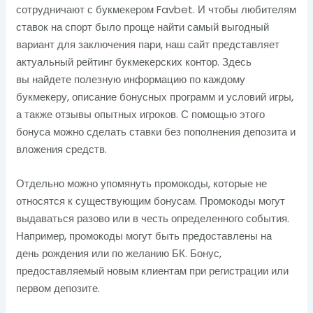
сотрудничают с букмекером Favbet. И чтобы любителям
ставок на спорт было проще найти самый выгодный
вариант для заключения пари, наш сайт представляет
актуальный рейтинг букмекерских контор. Здесь
вы найдете полезную информацию по каждому
букмекеру, описание бонусных программ и условий игры,
а также отзывы опытных игроков. С помощью этого
бонуса можно сделать ставки без пополнения депозита и
вложения средств.
Отдельно можно упомянуть промокоды, которые не
относятся к существующим бонусам. Промокоды могут
выдаваться разово или в честь определенного события.
Например, промокоды могут быть предоставлены на
день рождения или по желанию БК. Бонус,
предоставляемый новым клиентам при регистрации или
первом депозите.