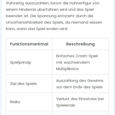
frühzeitig auszuzahlen, bevor die Hühnerfigur von
einem Hindernis überfahren wird und das Spiel
beendet ist. Die Spannung entsteht durch die
Unvorhersehbarkeit des Spiels, da niemand wissen
kann, wann das Spiel enden wird.
Funktionsmerkmal
Beschreibung
Einfaches Crash-Spiel
Spielprinzip
mit wachsendem
Multiplikator
Auszahlung des Gewinns
Ziel des Spiels
vor dem Ende des Spiels
Verlust des Einsatzes bei
Risiko
Spielende