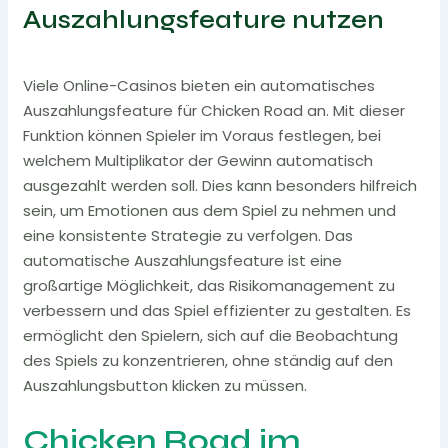
Auszahlungsfeature nutzen
Viele Online-Casinos bieten ein automatisches
Auszahlungsfeature für Chicken Road an. Mit dieser
Funktion können Spieler im Voraus festlegen, bei
welchem Multiplikator der Gewinn automatisch
ausgezahlt werden soll. Dies kann besonders hilfreich
sein, um Emotionen aus dem Spiel zu nehmen und
eine konsistente Strategie zu verfolgen. Das
automatische Auszahlungsfeature ist eine
großartige Möglichkeit, das Risikomanagement zu
verbessern und das Spiel effizienter zu gestalten. Es
ermöglicht den Spielern, sich auf die Beobachtung
des Spiels zu konzentrieren, ohne ständig auf den
Auszahlungsbutton klicken zu müssen.
Chicken Road im