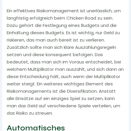
Ein effektives Risikomanagement ist unerlässlich, um
langfristig erfolgreich beim Chicken Road zu sein.
Dazu gehört die Festlegung eines Budgets und die
Einhaltung dieses Budgets. Es ist wichtig, nur Geld zu
riskieren, das man auch bereit ist zu verlieren.
Zusätzlich sollte man sich klare Auszahlungsregeln
setzen und diese konsequent befolgen. Das
bedeutet, dass man sich im Voraus entscheidet, bei
welchem Multiplikator man auszahlt, und sich dann an
diese Entscheidung hält, auch wenn der Multiplikator
weiter steigt. Ein weiteres wichtiges Element des
Risikomanagements ist die Diversifikation. Anstatt
alle Einsätze auf ein einziges Spiel zu setzen, kann
man das Geld auf verschiedene Spiele verteilen, um
das Risiko zu streuen.
Automatisches