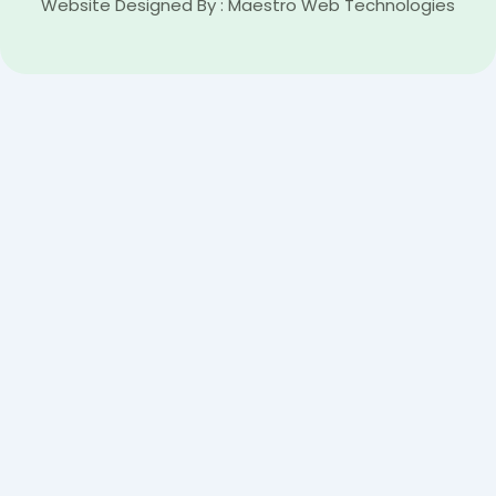
Website Designed By : Maestro Web Technologies