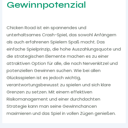
Gewinnpotenzial
Chicken Road ist ein spannendes und
unterhaltsames Crash-Spiel, das sowohl Anfängern
als auch erfahrenen Spielern Spaß macht. Das
einfache Spielprinzip, die hohe Auszahlungsquote und
die strategischen Elemente machen es zu einer
attraktiven Option für alle, die nach Nervenkitzel und
potenziellen Gewinnen suchen. Wie bei allen
Glücksspielen ist es jedoch wichtig,
verantwortungsbewusst zu spielen und sich klare
Grenzen zu setzen. Mit einem effektiven
Risikomanagement und einer durchdachten
Strategie kann man seine Gewinnchancen
maximieren und das Spiel in vollen Zügen genießen.