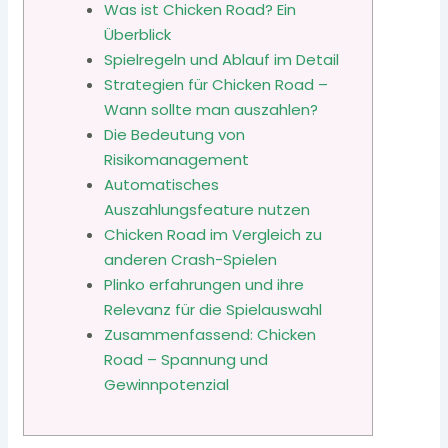
Was ist Chicken Road? Ein
Überblick
Spielregeln und Ablauf im Detail
Strategien für Chicken Road –
Wann sollte man auszahlen?
Die Bedeutung von
Risikomanagement
Automatisches
Auszahlungsfeature nutzen
Chicken Road im Vergleich zu
anderen Crash-Spielen
Plinko erfahrungen und ihre
Relevanz für die Spielauswahl
Zusammenfassend: Chicken
Road – Spannung und
Gewinnpotenzial