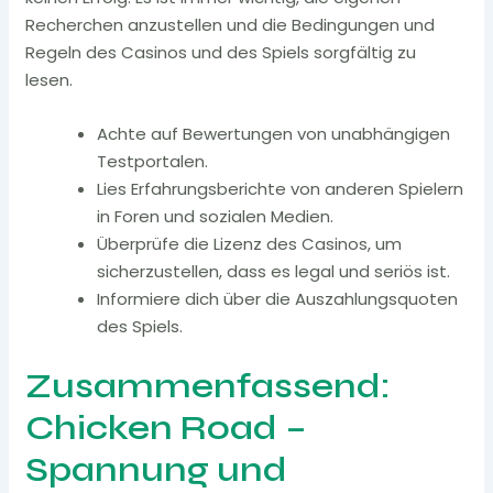
Recherchen anzustellen und die Bedingungen und
Regeln des Casinos und des Spiels sorgfältig zu
lesen.
Achte auf Bewertungen von unabhängigen
Testportalen.
Lies Erfahrungsberichte von anderen Spielern
in Foren und sozialen Medien.
Überprüfe die Lizenz des Casinos, um
sicherzustellen, dass es legal und seriös ist.
Informiere dich über die Auszahlungsquoten
des Spiels.
Zusammenfassend:
Chicken Road –
Spannung und