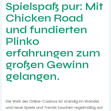
Spielspaß pur: Mit
Chicken Road
und fundierten
Plinko
erfahrungen zum
großen Gewinn
gelangen.
Die Welt der Online-Casinos ist ständig im Wandel,
und neue Spiele und Trends tauchen regelmäßig auf.