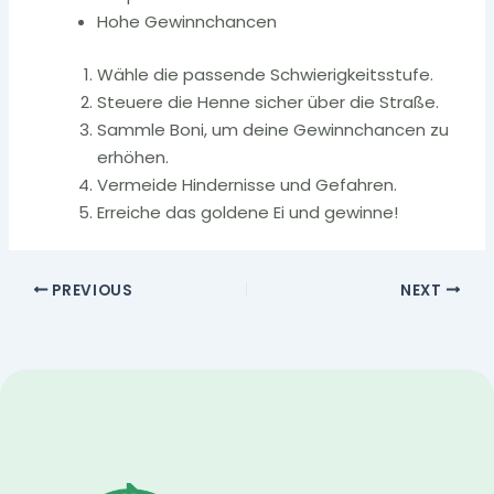
Hohe Gewinnchancen
Wähle die passende Schwierigkeitsstufe.
Steuere die Henne sicher über die Straße.
Sammle Boni, um deine Gewinnchancen zu
erhöhen.
Vermeide Hindernisse und Gefahren.
Erreiche das goldene Ei und gewinne!
PREVIOUS
NEXT