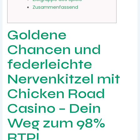
Zusammenfassend
Goldene
Chancen und
federleichte
Nervenkitzel mit
Chicken Road
Casino – Dein
Weg zum 98%
RTP!