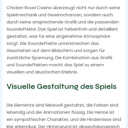
Chicken Road Casino überzeugt nicht nur durch seine
Spielmechanik und Gewinnchancen, sondern auch
durch seine ansprechende Grafik und die passenden
Soundeffekte. Das Spiel ist farbenfroh und detailliert
gestaltet, was für eine angenehme Atmosphäre
sorgt. Die Soundeffekte unterstreichen das
Geschehen auf dem Bildschirm und sorgen für
zusätzliche Spannung. Die Kombination aus Grafik
und Soundeffekten macht das Spiel zu einem
visuellen und akustischen Erlebnis.
Visuelle Gestaltung des Spiels
Die Elemente sind liebevoll gestaltet, die Farben sind
lebendig und die Animationen flüssig. Die Henne ist
ein sympathischer Charakter, und die Hindernisse sind
klar erkennbar. Der Hintergrund ist abwechslungsreich