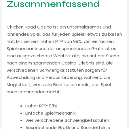
Zusammenfassend
Chicken Road Casino ist ein unterhaltsames und
lohnendes Spiel, das für jeden Spieler etwas zu bieten
hat. Mit seinem hohen RTP von 98%, der einfachen
Spielmechanik und der ansprechenden Grafik ist es
eine ausgezeichnete Wahl für alle, die auf der Suche
nach einem spannenden Casino-Erlebnis sind. Die
verschiedenen Schwierigkeitsstufen sorgen für
Abwechslung und Herausforderung, während die
Möglichkeit, wertvolle Boni zu sammeln, das Spiel
noch spannender macht.
Hoher RTP: 98%
Einfache Spielmechanik
Vier verschiedene Schwierigkeitsstufen
Ansprechende Grafik und Soundeffekte