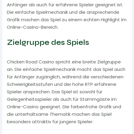
Anfänger als auch für erfahrene Spieler geeignet ist.
Die einfache Spielmechanik und die ansprechende
Grafik machen das Spiel zu einem echten Highlight im
Online-Casino-Bereich.
Zielgruppe des Spiels
Chicken Road Casino spricht eine breite Zielgruppe
an. Die einfache Spielmechanik macht das Spiel auch
für Anfänger zugänglich, während die verschiedenen
Schwierigkeitsstufen und der hohe RTP erfahrene
Spieler ansprechen. Das Spiel ist sowohl für
Gelegenheitsspieler als auch für Stammgäste im
Online-Casino geeignet. Die farbenfrohe Grafik und
die unterhaltsame Thematik machen das Spiel
besonders attraktiv für jüngere Spieler.