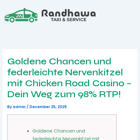
Skip
to
content
Goldene Chancen und
federleichte Nervenkitzel
mit Chicken Road Casino –
Dein Weg zum 98% RTP!
By
admin
/
December 25, 2025
Goldene Chancen und
federleichte Nervenkitzel mit