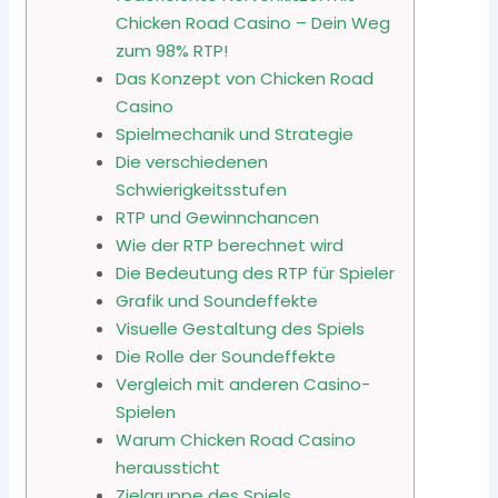
Chicken Road Casino – Dein Weg
zum 98% RTP!
Das Konzept von Chicken Road
Casino
Spielmechanik und Strategie
Die verschiedenen
Schwierigkeitsstufen
RTP und Gewinnchancen
Wie der RTP berechnet wird
Die Bedeutung des RTP für Spieler
Grafik und Soundeffekte
Visuelle Gestaltung des Spiels
Die Rolle der Soundeffekte
Vergleich mit anderen Casino-
Spielen
Warum Chicken Road Casino
heraussticht
Zielgruppe des Spiels