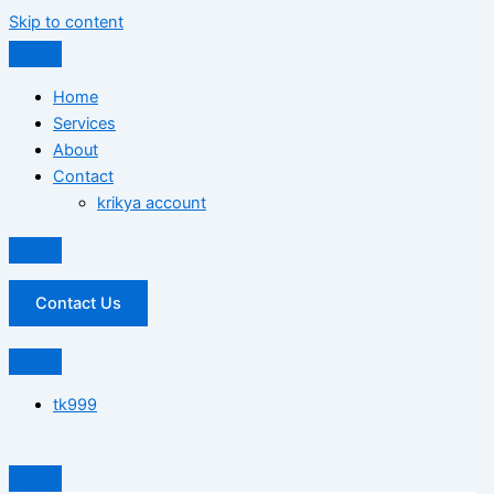
Skip to content
Home
Services
About
Contact
krikya account
Contact Us
tk999