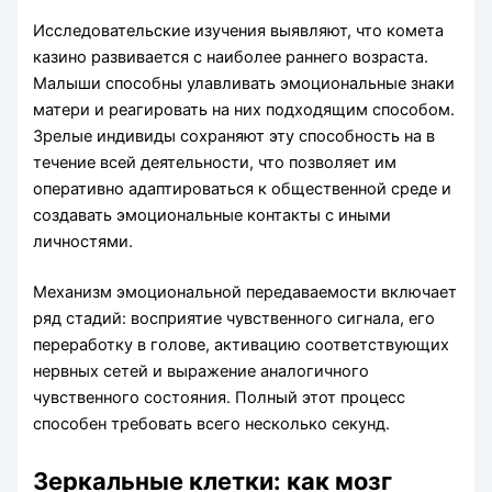
Исследовательские изучения выявляют, что комета
казино развивается с наиболее раннего возраста.
Малыши способны улавливать эмоциональные знаки
матери и реагировать на них подходящим способом.
Зрелые индивиды сохраняют эту способность на в
течение всей деятельности, что позволяет им
оперативно адаптироваться к общественной среде и
создавать эмоциональные контакты с иными
личностями.
Механизм эмоциональной передаваемости включает
ряд стадий: восприятие чувственного сигнала, его
переработку в голове, активацию соответствующих
нервных сетей и выражение аналогичного
чувственного состояния. Полный этот процесс
способен требовать всего несколько секунд.
Зеркальные клетки: как мозг