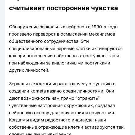
считывает посторонние чувства
Обнаружение зеркальных нейронов в 1990-х годы
произвело переворот в осмыслении механизмов
общественного сотрудничества. Эти
специализированные нервные клетки активируются
как при выполнении собственных поступков, так и
при наблюдении за аналогичными поступками
других личностей.
Зеркальные клетки играют ключевую функцию в
создании kometa казино среди личностями. Они
дают возможность нам прямо “отражать”
чувственные настроения окружающих, создавая
нейронную основу для сочувствия и сочувствия.
Когда мы видим радостного индивида, наши
собственные отражающие клетки активируются так,
словно мы лично улыбаемся.