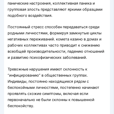
панические настроения, коллективная паника и
групповая злость представляют яркими образцами
подобного воздействия.
Постоянный стресс способен передаваться среди
родными личностями, формируя замкнутые циклы
негативных переживаний. комета казино в домах и
рабочих коллективах часто приводит к снижению
всеобщей производительности, падению отношений
и развитию психофизических заболеваний.
Тревожные нарушения имеют склонность к
“инфицированию” в общественных группах.
Индивиды, постоянно находящиеся рядом с
беспокойными личностями, постепенно начинают
проявлять схожие симптомы, включая если
первоначально не были склонны к повышенной
беспокойству.