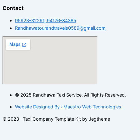
Contact
95923-32291, 94176-84385
Randhawatourandtravels0589@gmail.com
© 2025 Randhawa Taxi Service. All Rights Reserved.
Website Designed By : Maestro Web Technologies
© 2023 · Taxi Company Template Kit by Jegtheme