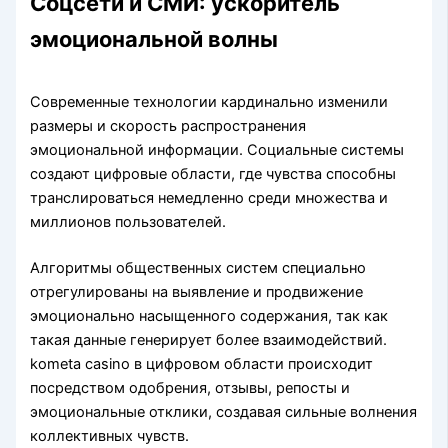
Соцсети и СМИ: ускоритель
эмоциональной волны
Современные технологии кардинально изменили
размеры и скорость распространения
эмоциональной информации. Социальные системы
создают цифровые области, где чувства способны
транслироваться немедленно среди множества и
миллионов пользователей.
Алгоритмы общественных систем специально
отрегулированы на выявление и продвижение
эмоционально насыщенного содержания, так как
такая данные генерирует более взаимодействий.
kometa casino в цифровом области происходит
посредством одобрения, отзывы, репосты и
эмоциональные отклики, создавая сильные волнения
коллективных чувств.