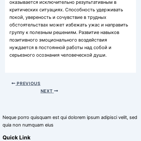
оказывается исключительно результативным в
критических ситуациях. Способность удерживать
покой, увереность и сочувствие в трудных
обстоятельствах может избежать ужас и направить
группу к полезным решениям. Развитие навыков
позитивного эмоционального воздействия
нуждается в постоянной работы над собой и
серьезного осознания человеческой души.
PREVIOUS
NEXT
Neque porro quisquam est qui dolorem ipsum adipisci velit, sed
quia non numquam eius
Quick Link