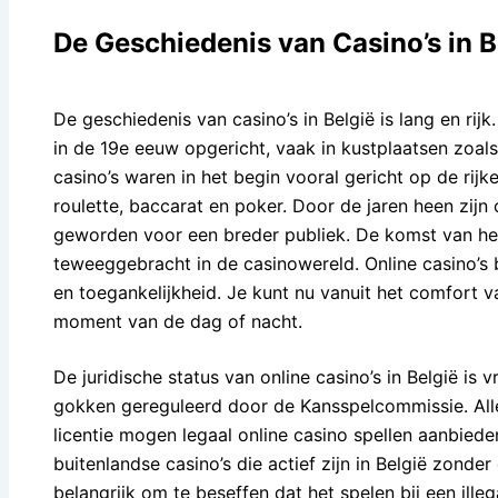
De Geschiedenis van Casino’s in B
De geschiedenis van casino’s in België is lang en rij
in de 19e eeuw opgericht, vaak in kustplaatsen zoa
casino’s waren in het begin vooral gericht op de rijk
roulette, baccarat en poker. Door de jaren heen zijn 
geworden voor een breder publiek. De komst van het 
teweeggebracht in de casinowereld. Online casino’
en toegankelijkheid. Je kunt nu vanuit het comfort va
moment van de dag of nacht.
De juridische status van online casino’s in België is vr
gokken gereguleerd door de Kansspelcommissie. All
licentie mogen legaal online casino spellen aanbieden
buitenlandse casino’s die actief zijn in België zonder 
belangrijk om te beseffen dat het spelen bij een illeg