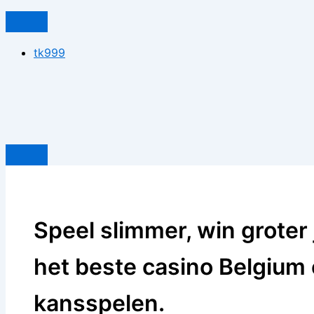
tk999
Speel slimmer, win groter
het beste casino Belgium 
kansspelen.