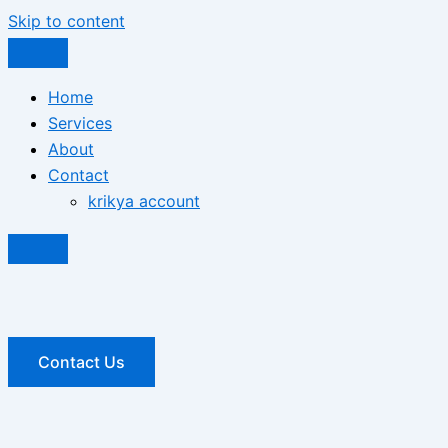
Skip to content
Home
Services
About
Contact
krikya account
Contact Us