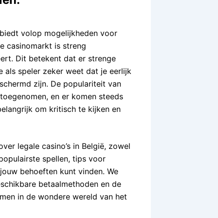
 biedt volop mogelijkheden voor
he casinomarkt is streng
rt. Dit betekent dat er strenge
als speler zeker weet dat je eerlijk
chermd zijn. De populariteit van
rm toegenomen, en er komen steeds
langrijk om kritisch te kijken en
 over legale casino’s in België, zowel
opulairste spellen, tips voor
 jouw behoeften kunt vinden. We
beschikbare betaalmethoden en de
nemen in de wondere wereld van het