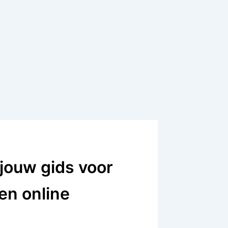
 jouw gids voor
en online