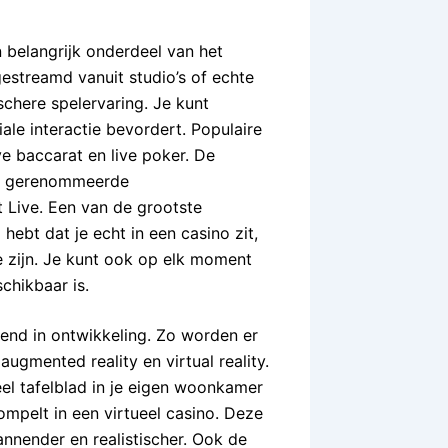
 belangrijk onderdeel van het
estreamd vanuit studio’s of echte
ischere spelervaring. Je kunt
ale interactie bevordert. Populaire
live baccarat en live poker. De
or gerenommeerde
 Live. Een van de grootste
 hebt dat je echt in een casino zit,
e zijn. Je kunt ook op elk moment
chikbaar is.
rend in ontwikkeling. Zo worden er
ugmented reality en virtual reality.
eel tafelblad in je eigen woonkamer
dompelt in een virtueel casino. Deze
nnender en realistischer. Ook de