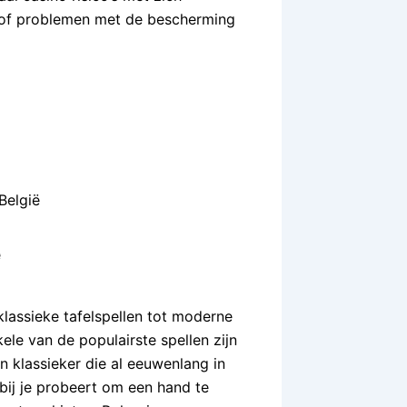
n of problemen met de bescherming
België
ë
klassieke tafelspellen tot moderne
kele van de populairste spellen zijn
en klassieker die al eeuwenlang in
rbij je probeert om een hand te