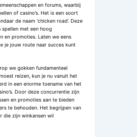
 gemeenschappen en forums, waarbij
ellen of casino’s. Het is een soort
vandaar de naam ‘chicken road’. Deze
an spellen met een hoog
en en promoties. Laten we eens
oe je jouw route naar succes kunt
aarop we gokken fundamenteel
oest reizen, kun je nu vanuit het
teerd in een enorme toename van het
sino’s. Door deze concurrentie zijn
ssen en promoties aan te bieden
ers te behouden. Het begrijpen van
r die zijn winkansen wil