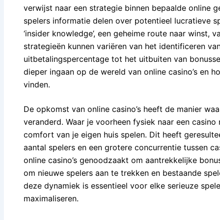
verwijst naar een strategie binnen bepaalde online
spelers informatie delen over potentieel lucratieve sp
‘insider knowledge’, een geheime route naar winst, 
strategieën kunnen variëren van het identificeren v
uitbetalingspercentage tot het uitbuiten van bonuss
dieper ingaan op de wereld van online casino’s en h
vinden.
De opkomst van online casino’s heeft de manier w
veranderd. Waar je voorheen fysiek naar een casino m
comfort van je eigen huis spelen. Dit heeft geresul
aantal spelers en een grotere concurrentie tussen ca
online casino’s genoodzaakt om aantrekkelijke bonu
om nieuwe spelers aan te trekken en bestaande spel
deze dynamiek is essentieel voor elke serieuze spele
maximaliseren.