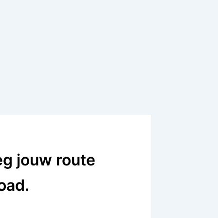
eg jouw route
oad.