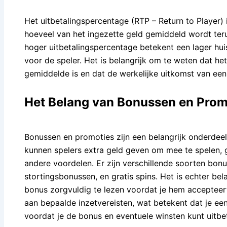
Het uitbetalingspercentage (RTP – Return to Player)
hoeveel van het ingezette geld gemiddeld wordt ter
hoger uitbetalingspercentage betekent een lager hu
voor de speler. Het is belangrijk om te weten dat he
gemiddelde is en dat de werkelijke uitkomst van een 
Het Belang van Bonussen en Prom
Bonussen en promoties zijn een belangrijk onderdeel
kunnen spelers extra geld geven om mee te spelen, g
andere voordelen. Er zijn verschillende soorten bo
stortingsbonussen, en gratis spins. Het is echter b
bonus zorgvuldig te lezen voordat je hem acceptee
aan bepaalde inzetvereisten, wat betekent dat je e
voordat je de bonus en eventuele winsten kunt uitbe