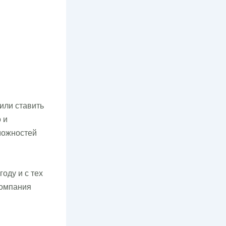
или ставить
 и
зможностей
оду и с тех
Компания