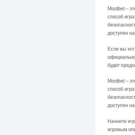
Mostbet – э
способ игра
безопасност
доступен на
Если вы хот
официальном
будет предо
Mostbet – э
способ игра
безопасност
доступен на
Начните игр
игровым оп