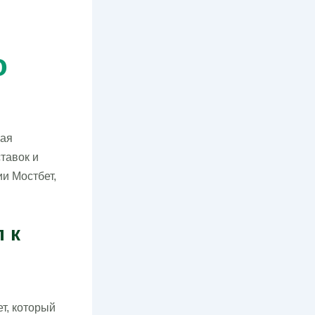
о
рая
тавок и
и Мостбет,
 к
т, который