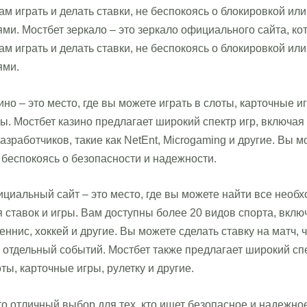
ам играть и делать ставки, не беспокоясь о блокировкой или
ми. Мостбет зеркало – это зеркало официального сайта, ко
ам играть и делать ставки, не беспокоясь о блокировкой или
ями.
ино – это место, где вы можете играть в слоты, карточные и
ры. Мостбет казино предлагает широкий спектр игр, включая
азработчиков, такие как NetEnt, Microgaming и другие. Вы м
е беспокоясь о безопасности и надежности.
циальный сайт – это место, где вы можете найти все необ
 ставок и игры. Вам доступны более 20 видов спорта, вклю
теннис, хоккей и другие. Вы можете сделать ставку на матч,
 отдельный событий. Мостбет также предлагает широкий спе
ты, карточные игры, рулетку и другие.
то отличный выбор для тех, кто ищет безопасное и надежно