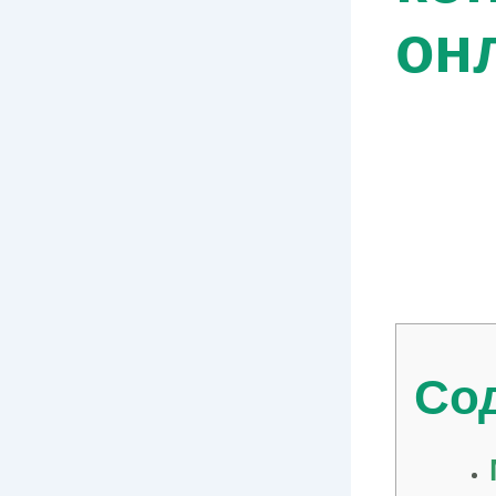
он
Со