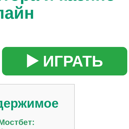
лайн
▶️ ИГРАТЬ
держимое
Мостбет: