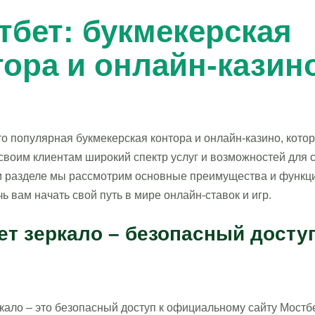
тбет: букмекерская
тора и онлайн-казин
то популярная букмекерская контора и онлайн-казино, кото
своим клиентам широкий спектр услуг и возможностей для с
м разделе мы рассмотрим основные преимущества и функци
ь вам начать свой путь в мире онлайн-ставок и игр.
ет зеркало – безопасный доступ
кало – это безопасный доступ к официальному сайту Мостбе