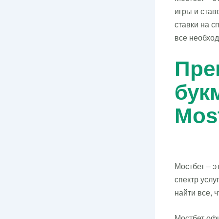
игры и став
ставки на сп
все необход
Пре
бук
Mos
Мостбет – э
спектр услу
найти все, 
Мостбет офи