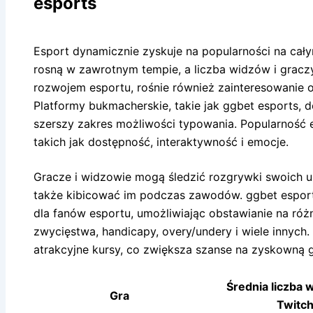
esports
Esport dynamicznie zyskuje na popularności na cały
rosną w zawrotnym tempie, a liczba widzów i graczy
rozwojem esportu, rośnie również zainteresowanie
Platformy bukmacherskie, takie jak ggbet esports, do
szerszy zakres możliwości typowania. Popularność e
takich jak dostępność, interaktywność i emocje.
Gracze i widzowie mogą śledzić rozgrywki swoich u
także kibicować im podczas zawodów. ggbet espor
dla fanów esportu, umożliwiając obstawianie na róż
zwycięstwa, handicapy, overy/undery i wiele innych.
atrakcyjne kursy, co zwiększa szanse na zyskowną g
Średnia liczba 
Gra
Twitch