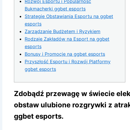
Rozwój Esportu i Popularność
Bukmacherki ggbet esports
Strategie Obstawiania Esportu na ggbet
esports
Zarządzanie Budżetem i Ryzykiem
Rodzaje Zakładów na Esport na ggbet
esports
Bonusy i Promocje na ggbet esports
Przyszłość Esportu i Rozwój Platformy
ggbet esports
Zdobądź przewagę w świecie elek
obstaw ulubione rozgrywki z atra
ggbet esports.