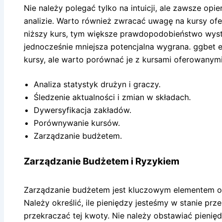
Nie należy polegać tylko na intuicji, ale zawsze opie
analizie. Warto również zwracać uwagę na kursy o
niższy kurs, tym większe prawdopodobieństwo wystą
jednocześnie mniejsza potencjalna wygrana. ggbet e
kursy, ale warto porównać je z kursami oferowanym
Analiza statystyk drużyn i graczy.
Śledzenie aktualności i zmian w składach.
Dywersyfikacja zakładów.
Porównywanie kursów.
Zarządzanie budżetem.
Zarządzanie Budżetem i Ryzykiem
Zarządzanie budżetem jest kluczowym elementem o
Należy określić, ile pieniędzy jesteśmy w stanie prz
przekraczać tej kwoty. Nie należy obstawiać pienię