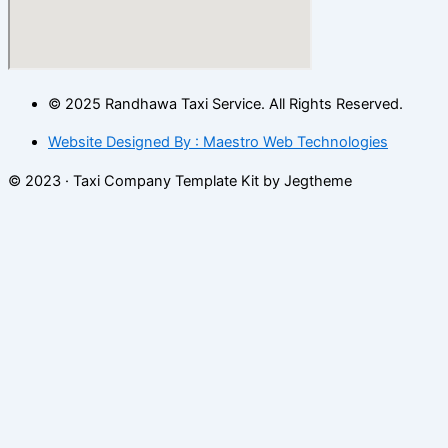
© 2025 Randhawa Taxi Service. All Rights Reserved.
Website Designed By : Maestro Web Technologies
© 2023 · Taxi Company Template Kit by Jegtheme