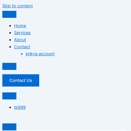
Skip to content
Home
Services
About
Contact
krikya account
Contact Us
tk999