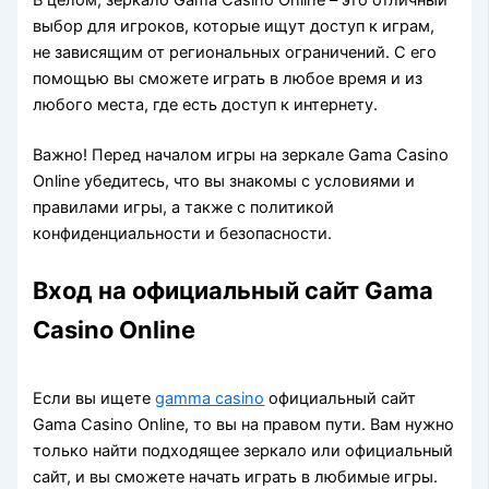
В целом, зеркало Gama Casino Online – это отличный
выбор для игроков, которые ищут доступ к играм,
не зависящим от региональных ограничений. С его
помощью вы сможете играть в любое время и из
любого места, где есть доступ к интернету.
Важно! Перед началом игры на зеркале Gama Casino
Online убедитесь, что вы знакомы с условиями и
правилами игры, а также с политикой
конфиденциальности и безопасности.
Вход на официальный сайт Gama
Casino Online
Если вы ищете
gamma casino
официальный сайт
Gama Casino Online, то вы на правом пути. Вам нужно
только найти подходящее зеркало или официальный
сайт, и вы сможете начать играть в любимые игры.