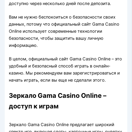
доступно через несколько дней после депозита.
Вам не нужно беспокоиться о безопасности своих
данных, потому что официальный сайт Gama Casino
Online использует современные технологии
безопасности, чтобы защитить вашу личную
информацию.
В целом, официальный сайт Gama Casino Online – это
удобный и безопасный способ играть в онлайн-
казино. Мы рекомендуем вам зарегистрироваться и
начать играть, если вы еще не сделали этого.
Зеркало Gama Casino Online –
доступ к играм
Зеркало Gama Casino Online предлагает широкий
спектр игр, включая слоты, карточные игры, рулетку