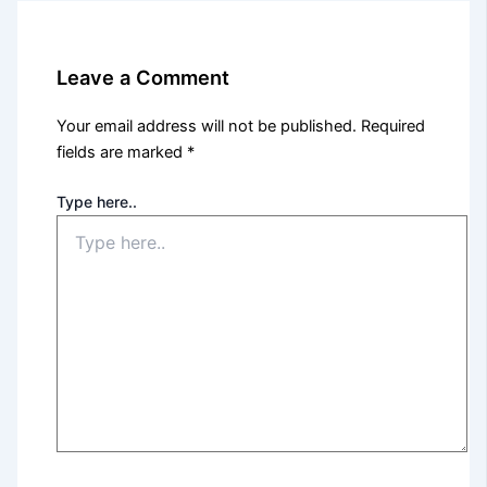
Leave a Comment
Your email address will not be published.
Required
fields are marked
*
Type here..