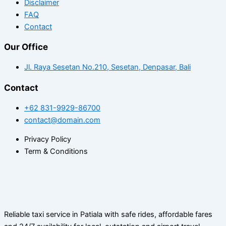
Disclaimer
FAQ
Contact
Our Office
Jl. Raya Sesetan No.210, Sesetan, Denpasar, Bali
Contact
+62 831-9929-86700
contact@domain.com
Privacy Policy
Term & Conditions
Reliable taxi service in Patiala with safe rides, affordable fares