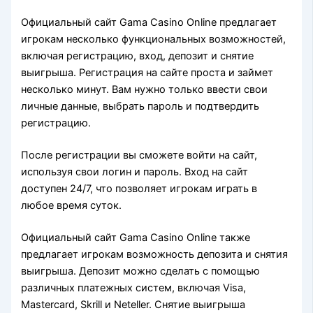
Официальный сайт Gama Casino Online предлагает
игрокам несколько функциональных возможностей,
включая регистрацию, вход, депозит и снятие
выигрыша. Регистрация на сайте проста и займет
несколько минут. Вам нужно только ввести свои
личные данные, выбрать пароль и подтвердить
регистрацию.
После регистрации вы сможете войти на сайт,
используя свои логин и пароль. Вход на сайт
доступен 24/7, что позволяет игрокам играть в
любое время суток.
Официальный сайт Gama Casino Online также
предлагает игрокам возможность депозита и снятия
выигрыша. Депозит можно сделать с помощью
различных платежных систем, включая Visa,
Mastercard, Skrill и Neteller. Снятие выигрыша