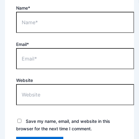
Name*
Email*
Website
Save my name, email, and website in this
browser for the next time I comment.