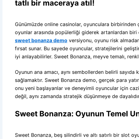
tatlı bir maceraya atıl!
Günümüzde online casinolar, oyunculara birbirinden ç
oyunlar arasında popülerliği giderek artanlardan biri
sweet bonanza demo
versiyonu, oyunu risk almadan
fırsat sunar. Bu sayede oyuncular, stratejilerini geliş
iyi anlayabilirler. Sweet Bonanza, meyve temalı, renkl
Oyunun ana amacı, aynı sembollerden belirli sayıda
sağlamaktır. Sweet Bonanza demo, gerçek para yatı
onu yeni başlayanlar ve deneyimli oyuncular için caz
değil, aynı zamanda stratejik düşünmeye de dayalıdır
Sweet Bonanza: Oyunun Temel Uns
Sweet Bonanza, beş silindirli ve altı satırlı bir slot 