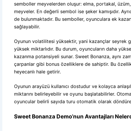
semboller meyvelerden oluşur: elma, portakal, üzüm, e
meyveler. En değerli sembol ise şeker kamışıdır. Ayrı
de bulunmaktadır. Bu semboller, oyunculara ek kazan
sağlayabilir.
Oyunun volatilitesi yüksektir, yani kazançlar seyrek 
yüksek miktarlıdır. Bu durum, oyuncuların daha yükse
kazanma potansiyeli sunar. Sweet Bonanza, aynı zam
çarpanlar gibi bonus özelliklere de sahiptir. Bu özell
heyecanlı hale getirir.
Oyunun arayüzü kullanıcı dostudur ve kolayca anlaşılab
miktarını belirleyebilir ve oyunu başlatabilirler. Otom
oyuncular belirli sayıda turu otomatik olarak döndüreb
Sweet Bonanza Demo’nun Avantajları Neler