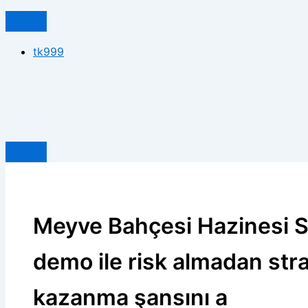
tk999
Meyve Bahçesi Hazinesi 
demo ile risk almadan strat
kazanma şansını a