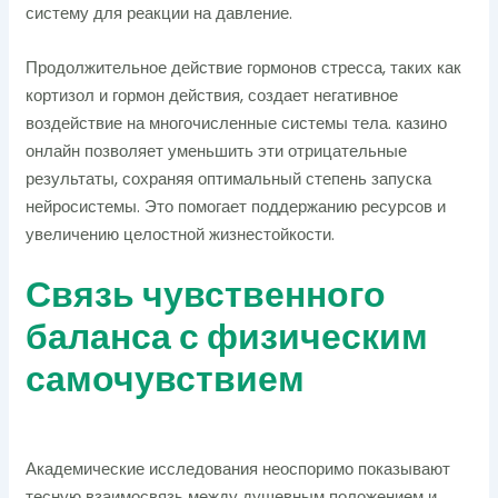
систему для реакции на давление.
Продолжительное действие гормонов стресса, таких как
кортизол и гормон действия, создает негативное
воздействие на многочисленные системы тела. казино
онлайн позволяет уменьшить эти отрицательные
результаты, сохраняя оптимальный степень запуска
нейросистемы. Это помогает поддержанию ресурсов и
увеличению целостной жизнестойкости.
Связь чувственного
баланса с физическим
самочувствием
Академические исследования неоспоримо показывают
тесную взаимосвязь между душевным положением и