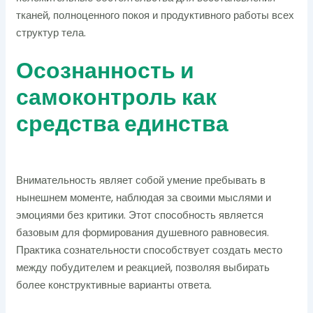
тканей, полноценного покоя и продуктивного работы всех
структур тела.
Осознанность и
самоконтроль как
средства единства
Внимательность являет собой умение пребывать в
нынешнем моменте, наблюдая за своими мыслями и
эмоциями без критики. Этот способность является
базовым для формирования душевного равновесия.
Практика сознательности способствует создать место
между побудителем и реакцией, позволяя выбирать
более конструктивные варианты ответа.