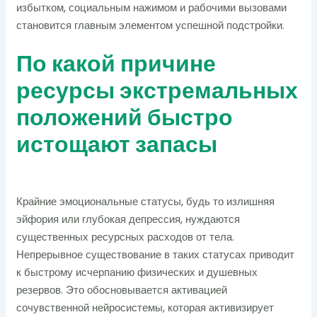
избытком, социальным нажимом и рабочими вызовами
становится главным элементом успешной подстройки.
По какой причине
ресурсы экстремальных
положений быстро
истощают запасы
Крайние эмоциональные статусы, будь то излишняя
эйфория или глубокая депрессия, нуждаются
существенных ресурсных расходов от тела.
Непрерывное существование в таких статусах приводит
к быстрому исчерпанию физических и душевных
резервов. Это обосновывается активацией
сочувственной нейросистемы, которая активизирует