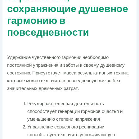
сохраняющие душевное
гармонию в
повседневности
Удержание чувственного гармонии необходимо
постоянной упражнения и заботы к своему душевному
состоянию. Присутствует масса результативных техник,
которые можно включить в повседневную жизнь без
значительных временных затрат.
Регулярная телесная деятельность
способствует генерации гормонов счастья и
уменьшению степени напряжения
Упражнение серьезного респирации
способствует включить успокаивающую