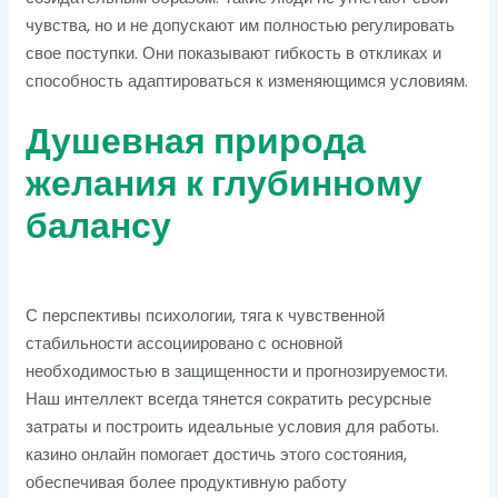
чувства, но и не допускают им полностью регулировать
свое поступки. Они показывают гибкость в откликах и
способность адаптироваться к изменяющимся условиям.
Душевная природа
желания к глубинному
балансу
С перспективы психологии, тяга к чувственной
стабильности ассоциировано с основной
необходимостью в защищенности и прогнозируемости.
Наш интеллект всегда тянется сократить ресурсные
затраты и построить идеальные условия для работы.
казино онлайн помогает достичь этого состояния,
обеспечивая более продуктивную работу