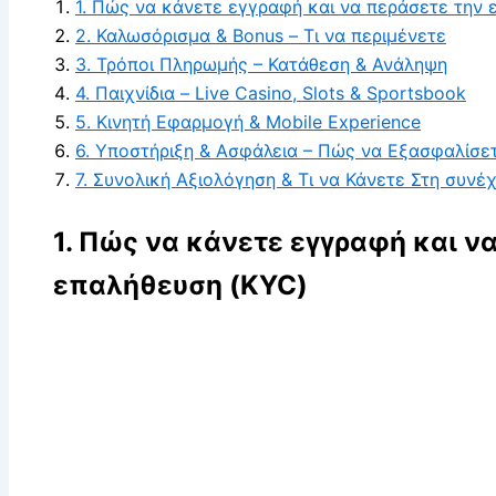
1. Πώς να κάνετε εγγραφή και να περάσετε την 
2. Καλωσόρισμα & Bonus – Τι να περιμένετε
3. Τρόποι Πληρωμής – Κατάθεση & Ανάληψη
4. Παιχνίδια – Live Casino, Slots & Sportsbook
5. Κινητή Εφαρμογή & Mobile Experience
6. Υποστήριξη & Ασφάλεια – Πώς να Εξασφαλίσε
7. Συνολική Αξιολόγηση & Τι να Κάνετε Στη συνέχ
1. Πώς να κάνετε εγγραφή και ν
επαλήθευση (KYC)