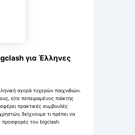
gclash για Έλληνες
λληνική αγορά τυχερών παιχνιδιών.
ους, είτε πεπειραμένος παίκτης
οσφέρει πρακτικές συμβουλές
ρηστών, δείχνουμε τι πρέπει να
 προσφορές του bigclash.