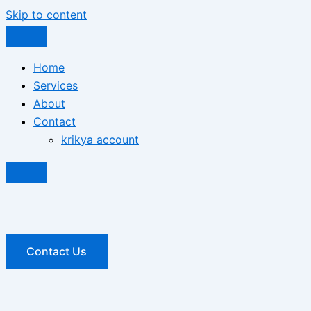
Skip to content
Home
Services
About
Contact
krikya account
Contact Us