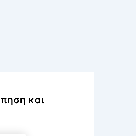
όπηση και