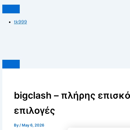
tk999
bigclash – πλήρης επισκ
επιλογές
By
/
May 6, 2026