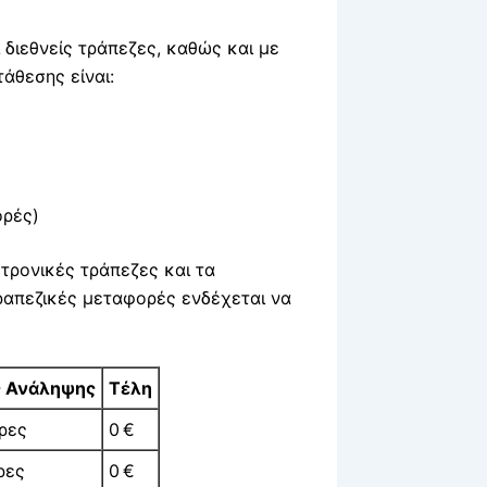
 διεθνείς τράπεζες, καθώς και με
άθεσης είναι:
ορές)
κτρονικές τράπεζες και τα
τραπεζικές μεταφορές ενδέχεται να
ς Ανάληψης
Τέλη
έρες
0 €
ρες
0 €