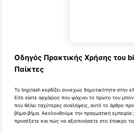
Οδηγός Πρακτικής Χρήσης του bi
Παίκτες
Το bigclash κερδίζει συνεχώς δημοτικότητα στην ε
Είτε είστε αρχάριος που ψάχνει το πρώτο του μπόν
που θέλει ταχύτερες αναλήψεις, αυτό το άρθρο πρ
βήμα‑βήμα. Ακολουθούμε την πραγματική εμπειρία χ
προσέξετε και πώς να αξιοποιήσετε στο έπακρο τις