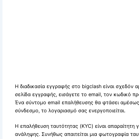
Η διαδικασία εγγραφής στο bigclash είναι σχεδόν α
σελίδα εγγραφής, εισάγετε το email, τον κωδικό π
Ένα σύντομο email επαλήθευσης θα φτάσει αμέσως,
σύνδεσμο, το λογαριασμό σας ενεργοποιείται.
Η επαλήθευση ταυτότητας (KYC) είναι απαραίτητη γ
ανάληψης. Συνήθως απαιτείται μια φωτογραφία ταυτ