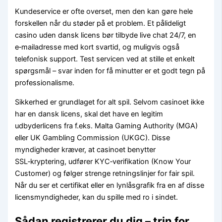
Kundeservice er ofte overset, men den kan gøre hele
forskellen når du støder på et problem. Et pålideligt
casino uden dansk licens bør tilbyde live chat 24/7, en
e‑mailadresse med kort svartid, og muligvis også
telefonisk support. Test servicen ved at stille et enkelt
spørgsmål – svar inden for få minutter er et godt tegn på
professionalisme.
Sikkerhed er grundlaget for alt spil. Selvom casinoet ikke
har en dansk licens, skal det have en legitim
udbyderlicens fra f.eks. Malta Gaming Authority (MGA)
eller UK Gambling Commission (UKGC). Disse
myndigheder kræver, at casinoet benytter
SSL‑kryptering, udfører KYC‑verifikation (Know Your
Customer) og følger strenge retningslinjer for fair spil.
Når du ser et certifikat eller en lynlåsgrafik fra en af disse
licensmyndigheder, kan du spille med ro i sindet.
Sådan registrerer du dig – trin for