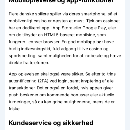
Mobiloplevelse og app‑funktioner
Flere danske spillere spiller via deres smartphone, så et
mobilvenligt casino er næsten et must. Tjek om casinoet
har en dedikeret app i App Store eller Google Play, eller
om de tilbyder en HTML5‑baseret mobilside, som
fungerer i enhver browser. En god mobilapp bør have
hurtig indlæsningstid, fuld adgang til live casino og
sportsbetting, samt muligheden for at indbetale og hæve
direkte fra telefonen.
App‑oplevelsen skal også være sikker. Se efter to‑trins
autentificering (2FA) ved login, samt kryptering af alle
transaktioner. Det er også en fordel, hvis appen giver
push‑beskeder om kommende bonusser eller aktuelle
turneringer, så du kan gribe mulighederne, mens de er
friske.
Kundeservice og sikkerhed