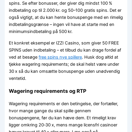
spins. Se efter bonusser, der giver dig mindst 100 %
indbetaling op til 2.000 kr. og 50–100 gratis spins. Det er
også vigtigt, at du kan hente bonuspenge med en rimelig
indbetalingsgrænse – ingen vil have at starte med en
minimumsindbetaling på 500 kr.
Et konkret eksempel er IZZI Casino, som giver 50 FREE
SPINS uden indbetaling – et tilbud du kan drage fordel af
ved at besøge
free spins nye spillere
. Husk dog altid at
tjekke wagering requirements; de skal helst være under
30 x så du kan omsætte bonuspenge uden unødvendig
ventetid.
Wagering requirements og RTP
Wagering requirements er den betingelse, der fortæller,
hvor mange gange du skal spille gennem
bonuspengene, før du kan hæve dem. Et rimeligt krav
ligger omkring 20‑30 x, mens mange licensfri casinoer