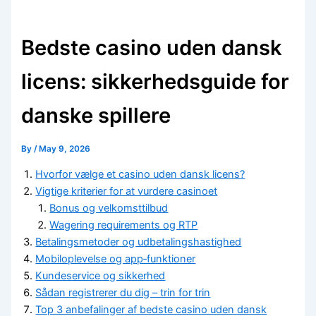
Bedste casino uden dansk
licens: sikkerhedsguide for
danske spillere
By
/
May 9, 2026
Hvorfor vælge et casino uden dansk licens?
Vigtige kriterier for at vurdere casinoet
Bonus og velkomsttilbud
Wagering requirements og RTP
Betalingsmetoder og udbetalingshastighed
Mobiloplevelse og app‑funktioner
Kundeservice og sikkerhed
Sådan registrerer du dig – trin for trin
Top 3 anbefalinger af bedste casino uden dansk