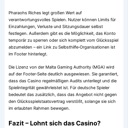
Pharaohs Riches legt großen Wert auf
verantwortungsvolles Spielen. Nutzer können Limits für
Einzahlungen, Verluste und Sitzungsdauer selbst
festlegen. Außerdem gibt es die Möglichkeit, das Konto
temporär zu sperren oder sich komplett vom Glücksspiel
abzumelden – ein Link zu Selbsthilfe‑Organisationen ist
im Footer hinterlegt.
Die Lizenz von der Malta Gaming Authority (MGA) wird
auf der Footer‑Seite deutlich ausgewiesen. Sie garantiert,
dass das Casino regelmäßigen Audits unterliegt und die
Spielintegrität gewährleistet ist. Für deutsche Spieler
bedeutet das zusätzlich, dass das Angebot nicht gegen
den Glücksspielstaatsvertrag verstößt, solange sie sich
im erlaubten Rahmen bewegen.
Fazit – Lohnt sich das Casino?