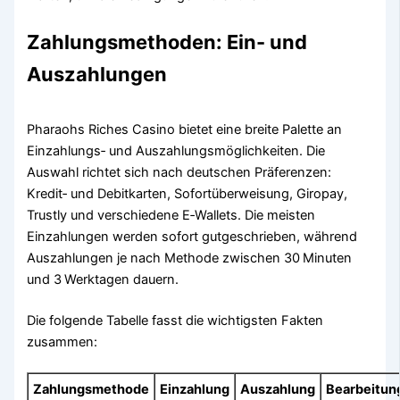
Zahlungsmethoden: Ein- und
Auszahlungen
Pharaohs Riches Casino bietet eine breite Palette an
Einzahlungs‑ und Auszahlungsmöglichkeiten. Die
Auswahl richtet sich nach deutschen Präferenzen:
Kredit‑ und Debitkarten, Sofortüberweisung, Giropay,
Trustly und verschiedene E‑Wallets. Die meisten
Einzahlungen werden sofort gutgeschrieben, während
Auszahlungen je nach Methode zwischen 30 Minuten
und 3 Werktagen dauern.
Die folgende Tabelle fasst die wichtigsten Fakten
zusammen:
Zahlungsmethode
Einzahlung
Auszahlung
Bearbeitun