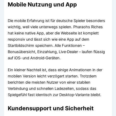
Mobile Nutzung und App
Die mobile Erfahrung ist für deutsche Spieler besonders
wichtig, weil viele unterwegs spielen. Pharaohs Riches
hat keine native App, aber die Webseite ist komplett
responsiv und lässt sich wie eine App auf dem
Startbildschirm speichern. Alle Funktionen –
Bonusübersicht, Einzahlung, Live‑Dealer – laufen flüssig
auf iOS‑ und Android‑Geräten.
Ein kleiner Nachteil ist, dass einige Animationen in der
mobilen Version leicht verzögert starten. Trotzdem
berichten die meisten Nutzer von einer stabilen
Verbindung und schnellen Ladezeiten, sodass das
Spielgefühl fast identisch zur Desktop‑Variante bleibt.
Kundensupport und Sicherheit