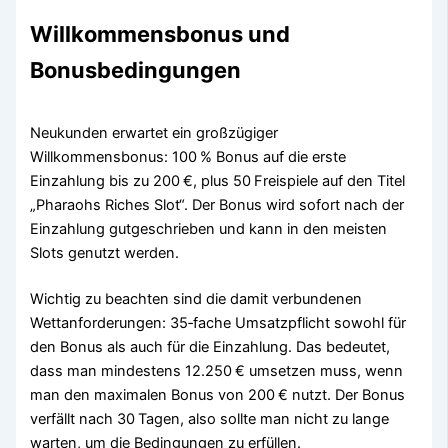
Willkommensbonus und
Bonusbedingungen
Neukunden erwartet ein großzügiger
Willkommensbonus: 100 % Bonus auf die erste
Einzahlung bis zu 200 €, plus 50 Freispiele auf den Titel
„Pharaohs Riches Slot“. Der Bonus wird sofort nach der
Einzahlung gutgeschrieben und kann in den meisten
Slots genutzt werden.
Wichtig zu beachten sind die damit verbundenen
Wettanforderungen: 35‑fache Umsatzpflicht sowohl für
den Bonus als auch für die Einzahlung. Das bedeutet,
dass man mindestens 12.250 € umsetzen muss, wenn
man den maximalen Bonus von 200 € nutzt. Der Bonus
verfällt nach 30 Tagen, also sollte man nicht zu lange
warten, um die Bedingungen zu erfüllen.