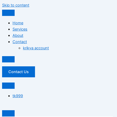
Skip to content
Home
Services
About
Contact
krikya account
Contact Us
tk999