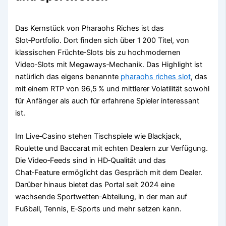
Das Kernstück von Pharaohs Riches ist das
Slot‑Portfolio. Dort finden sich über 1 200 Titel, von
klassischen Früchte‑Slots bis zu hochmodernen
Video‑Slots mit Megaways‑Mechanik. Das Highlight ist
natürlich das eigens benannte
pharaohs riches slot
, das
mit einem RTP von 96,5 % und mittlerer Volatilität sowohl
für Anfänger als auch für erfahrene Spieler interessant
ist.
Im Live‑Casino stehen Tischspiele wie Blackjack,
Roulette und Baccarat mit echten Dealern zur Verfügung.
Die Video‑Feeds sind in HD‑Qualität und das
Chat‑Feature ermöglicht das Gespräch mit dem Dealer.
Darüber hinaus bietet das Portal seit 2024 eine
wachsende Sportwetten‑Abteilung, in der man auf
Fußball, Tennis, E‑Sports und mehr setzen kann.