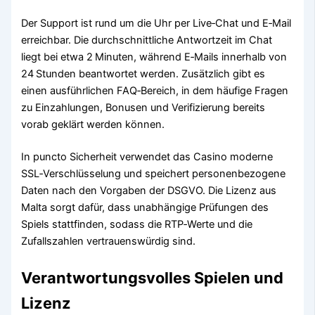
Der Support ist rund um die Uhr per Live‑Chat und E‑Mail
erreichbar. Die durchschnittliche Antwortzeit im Chat
liegt bei etwa 2 Minuten, während E‑Mails innerhalb von
24 Stunden beantwortet werden. Zusätzlich gibt es
einen ausführlichen FAQ‑Bereich, in dem häufige Fragen
zu Einzahlungen, Bonusen und Verifizierung bereits
vorab geklärt werden können.
In puncto Sicherheit verwendet das Casino moderne
SSL‑Verschlüsselung und speichert personenbezogene
Daten nach den Vorgaben der DSGVO. Die Lizenz aus
Malta sorgt dafür, dass unabhängige Prüfungen des
Spiels stattfinden, sodass die RTP‑Werte und die
Zufallszahlen vertrauenswürdig sind.
Verantwortungsvolles Spielen und
Lizenz