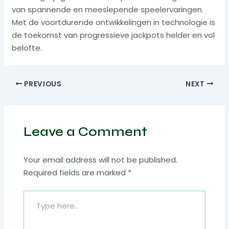
van spannende en meeslepende speelervaringen.
Met de voortdurende ontwikkelingen in technologie is
de toekomst van progressieve jackpots helder en vol
belofte.
PREVIOUS
NEXT
Leave a Comment
Your email address will not be published.
Required fields are marked
*
Type
here..