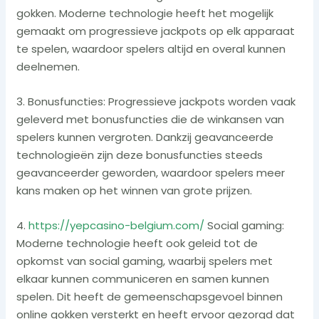
gokken. Moderne technologie heeft het mogelijk
gemaakt om progressieve jackpots op elk apparaat
te spelen, waardoor spelers altijd en overal kunnen
deelnemen.
3. Bonusfuncties: Progressieve jackpots worden vaak
geleverd met bonusfuncties die de winkansen van
spelers kunnen vergroten. Dankzij geavanceerde
technologieën zijn deze bonusfuncties steeds
geavanceerder geworden, waardoor spelers meer
kans maken op het winnen van grote prijzen.
4.
https://yepcasino-belgium.com/
Social gaming:
Moderne technologie heeft ook geleid tot de
opkomst van social gaming, waarbij spelers met
elkaar kunnen communiceren en samen kunnen
spelen. Dit heeft de gemeenschapsgevoel binnen
online gokken versterkt en heeft ervoor gezorgd dat