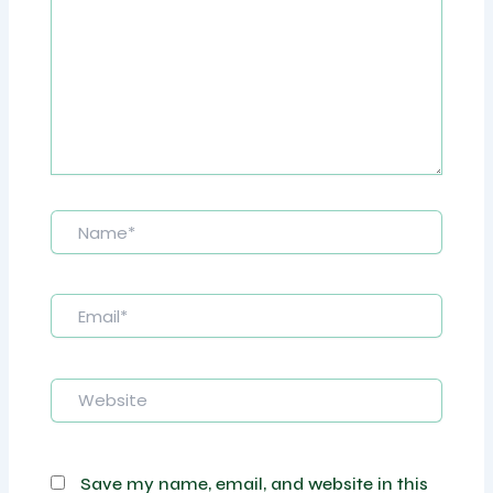
Name*
Email*
Website
Save my name, email, and website in this