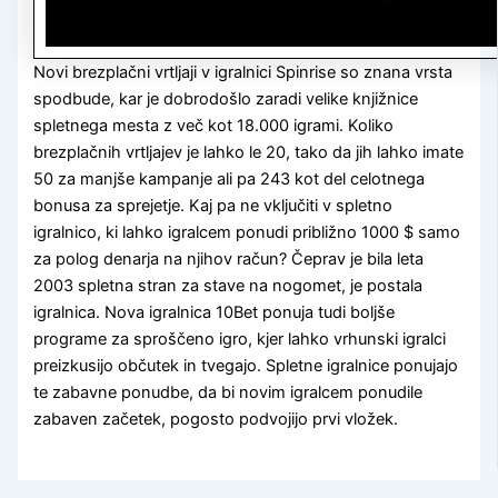
Novi brezplačni vrtljaji v igralnici Spinrise so znana vrsta
spodbude, kar je dobrodošlo zaradi velike knjižnice
spletnega mesta z več kot 18.000 igrami. Koliko
brezplačnih vrtljajev je lahko le 20, tako da jih lahko imate
50 za manjše kampanje ali pa 243 kot del celotnega
bonusa za sprejetje. Kaj pa ne vključiti v spletno
igralnico, ki lahko igralcem ponudi približno 1000 $ samo
za polog denarja na njihov račun? Čeprav je bila leta
2003 spletna stran za stave na nogomet, je postala
igralnica. Nova igralnica 10Bet ponuja tudi boljše
programe za sproščeno igro, kjer lahko vrhunski igralci
preizkusijo občutek in tvegajo. Spletne igralnice ponujajo
te zabavne ponudbe, da bi novim igralcem ponudile
zabaven začetek, pogosto podvojijo prvi vložek.