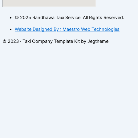
© 2025 Randhawa Taxi Service. All Rights Reserved.
Website Designed By : Maestro Web Technologies
© 2023 · Taxi Company Template Kit by Jegtheme