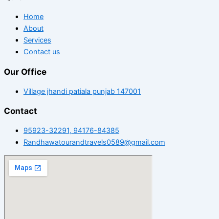
Home
About
Services
Contact us
Our Office
Village jhandi patiala punjab 147001
Contact
95923-32291, 94176-84385
Randhawatourandtravels0589@gmail.com