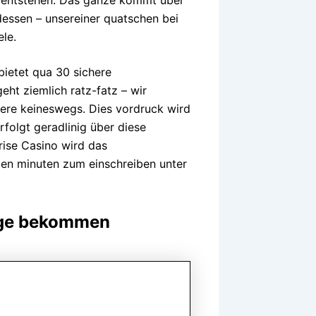
essen – unsereiner quatschen bei
le.
bietet qua 30 sichere
t ziemlich ratz-fatz – wir
tere keineswegs. Dies vordruck wird
rfolgt geradlinig über diese
nrise Casino wird das
gen minuten zum einschreiben unter
tage bekommen