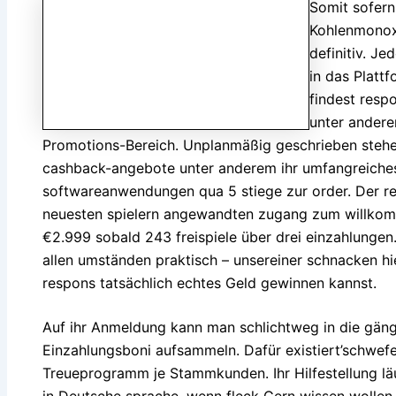
Somit sofern
Kohlenmonoxi
definitiv. Je
in das Platt
findest resp
unter anderem
Promotions-Bereich. Unplanmäßig geschrieben stehe
cashback-angebote unter anderem ihr umfangreiches
softwareanwendungen qua 5 stiege zur order. Der re
neuesten spielern angewandten zugang zum willkom
€2.999 sobald 243 freispiele über drei einzahlungen. 
allen umständen praktisch – unsereiner schnacken hi
respons tatsächlich echtes Geld gewinnen kannst.
Auf ihr Anmeldung kann man schlichtweg in die gä
Einzahlungsboni aufsammeln. Dafür existiert’schwef
Treueprogramm je Stammkunden. Ihr Hilfestellung lä
in Deutsche sprache, wenn fleck Gern wissen wolle