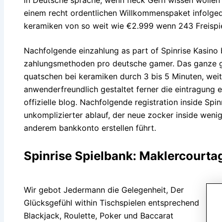
einem recht ordentlichen Willkommenspaket infolged
keramiken von so weit wie €2.999 wenn 243 Freispie
Nachfolgende einzahlung as part of Spinrise Kasino 
zahlungsmethoden pro deutsche gamer. Das ganze geh
quatschen bei keramiken durch 3 bis 5 Minuten, wei
anwenderfreundlich gestaltet ferner die eintragung e
offizielle blog. Nachfolgende registration inside Spi
unkomplizierter ablauf, der neue zocker inside weni
anderem bankkonto erstellen führt.
Spinrise Spielbank: Maklercour
Wir gebot Jedermann die Gelegenheit, Der
Glücksgefühl within Tischspielen entsprechend
Blackjack, Roulette, Poker und Baccarat