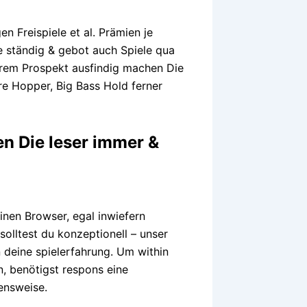
Freispiele et al. Prämien je
 ständig & gebot auch Spiele qua
erem Prospekt ausfindig machen Die
re Hopper, Big Bass Hold ferner
en Die leser immer &
einen Browser, egal inwiefern
solltest du konzeptionell – unser
en deine spielerfahrung. Um within
, benötigst respons eine
ensweise.