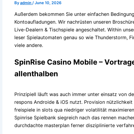
By
admin
/
June 10, 2026
Außerdem bekommen Sie unter einfachen Bedingungen 
Kontoaufladungen. Wir nachrüsten unseren Broschüre
Live-Dealern & Tischspiele angeschaltet.
Within uns
leser Spielautomaten genau so wie Thunderstorm, Fi
viele andere.
SpinRise Casino Mobile – Vortrag
allenthalben
Prinzipiell läuft was auch immer unter einsatz von d
respons Androide & iOS nutzt. Provision nützlichkeit 
freispiele in slots qua niedriger volatilität maximier
Spinrise Spielbank siegreich nach das rennen machen
durchdachte masterplan ferner disziplinierte verfahr