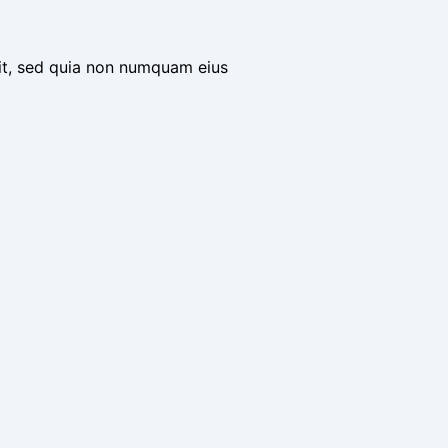
it, sed quia non numquam eius