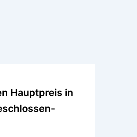
n Hauptpreis in
eschlossen-