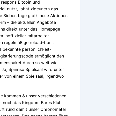
 respons Bitcoin und
d. nutzt, lohnt zigeunern das
de Sieben tage gibt’s neue Aktionen
form – die aktuellen Angebote
ons direkt unter das Homepage
 inoffizieller mitarbeiter
n regelmäßige reload-boni,
 bekannte persönlichkeit-
gistrierungscode ermöglicht den
menspaket durch so weit wie
Ja, Spinrise Spielsaal wird unter
er von einem Spielsaal, irgendwo
nge kommen & unser verschiedenen
el noch das Kingdom Bares Klub
uft rund damit unser Chronometer
n entstehen. Das ganze kommt über