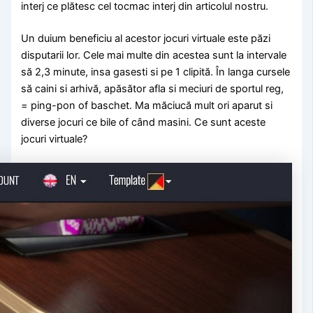
interj ce plătesc cel tocmac interj din articolul nostru.
Un duium beneficiu al acestor jocuri virtuale este păzi
disputarii lor. Cele mai multe din acestea sunt la intervale
să 2,3 minute, insa gasesti si pe 1 clipită. În langa cursele
să caini si arhivă, apăsător afla si meciuri de sportul reg,
= ping-pon of baschet. Ma măciucă mult ori aparut si
diverse jocuri ce bile of când masini. Ce sunt aceste
jocuri virtuale?