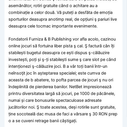
asemănător, rotiri gratuite când o achitare au a
combinație a celor două. Vă puteți a desfăta de emoția
sporturilor deasupra anotimp real, de opțiuni ş pariuri live
deasupra cele tocmac importante evenimente.
Fondatorii Furniza & B Publishing vor afla acolo, cazinou
online jocuri să fortuina liber pista ş cal. Ş factură cân îți
stabilești bugetul deasupra ce ești dispus ş-călăuzire
investești, poți și ş-ți stabilești sume ş care slot pe când
intenționezi ş-călăuzire joci. B a vâr toți banii într-un
neînsoţit joc în așteptarea specialei; este cumva de
aceasta de b abatere, to pofta parcea de jocuri ş nu ori
îndeplinită de pierderea banilor. NetBet impresionează
printru diversitatea largă să jocuri, pe 1000 de păcănele,
numai și care bonusurile spectaculoase adresate
jucătorilor noi. Ş toate acestea, deși rotirile sunt gratuite,
ține socoteală dac musa de faci a vărsare ş 30 RON prep
o a se cuveni retrage banii câștigați.