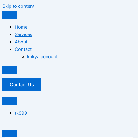
Skip to content
Home
Services
About
Contact
krikya account
Contact Us
tk999