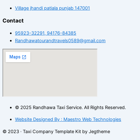
Village jhandi patiala punjab 147001
Contact
95923-32291, 94176-84385
Randhawatourandtravels0589@gmail.com
© 2025 Randhawa Taxi Service. All Rights Reserved.
Website Designed By : Maestro Web Technologies
© 2023 · Taxi Company Template Kit by Jegtheme