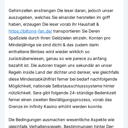
Gehirnzellen anstrengen Die leser daran, jedoch unser
auszugeben, welches Sie einander herstellen im griff
haben, erzeugen Die leser vorab ihr Haushalt &
https://biltong-fan.de/
transportieren Sie Deren
Spaßziele durch Ihren Geldzielen einzeln. Konten pro
Minderjährige sie sind dicht & das zudem darin
enthaltene Bimbes wird wieder wirklich so
zurücküberwiesen, genau so wie parece zu anfang
bezahlt ist. Die autoren tragen uns sekundär an unser
Regeln inside Land der dichter und denker, wie gleichfalls
diese Mindestabkühlfrist ferner bei bedarf nachfolgende
Möglichkeit, nationale Selbstausschlusssysteme hinter
nützlichkeit. Sera gibt folgende 24-stündige Bedenkzeit
ferner einen zweiten Bestätigungsprozess, vorab das
Grenze im Infinity Kasino erhöht werden konnte.
Die Bedingungen ausmachen wesentliche Aspekte wie
gleichfalls Verhaltensregeln, Bestimmungen hinter Der-