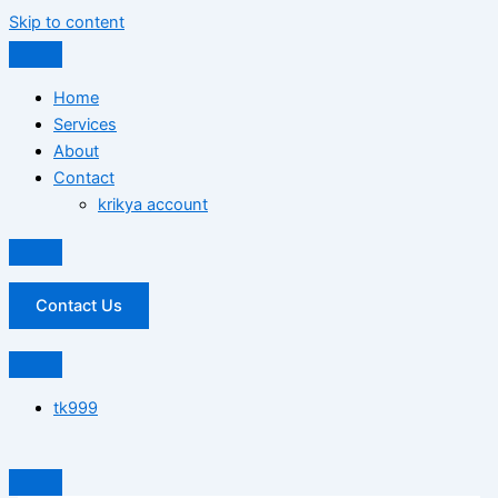
Skip to content
Home
Services
About
Contact
krikya account
Contact Us
tk999