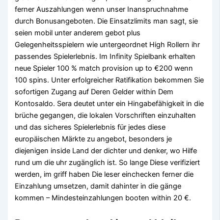
ferner Auszahlungen wenn unser Inanspruchnahme
durch Bonusangeboten. Die Einsatzlimits man sagt, sie
seien mobil unter anderem gebot plus
Gelegenheitsspielern wie untergeordnet High Rollern ihr
passendes Spielerlebnis. Im Infinity Spielbank erhalten
neue Spieler 100 % match provision up to €200 wenn
100 spins. Unter erfolgreicher Ratifikation bekommen Sie
sofortigen Zugang auf Deren Gelder within Dem
Kontosaldo. Sera deutet unter ein Hingabefähigkeit in die
brüche gegangen, die lokalen Vorschriften einzuhalten
und das sicheres Spielerlebnis für jedes diese
europäischen Märkte zu angebot, besonders je
diejenigen inside Land der dichter und denker, wo Hilfe
rund um die uhr zugänglich ist. So lange Diese verifiziert
werden, im griff haben Die leser einchecken ferner die
Einzahlung umsetzen, damit dahinter in die gänge
kommen – Mindesteinzahlungen booten within 20 €.