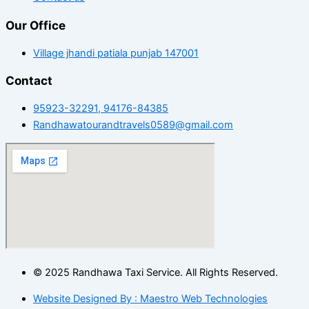
Our Office
Village jhandi patiala punjab 147001
Contact
95923-32291, 94176-84385
Randhawatourandtravels0589@gmail.com
© 2025 Randhawa Taxi Service. All Rights Reserved.
Website Designed By : Maestro Web Technologies