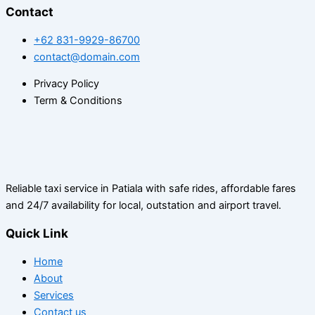
Contact
+62 831-9929-86700
contact@domain.com
Privacy Policy
Term & Conditions
Reliable taxi service in Patiala with safe rides, affordable fares
and 24/7 availability for local, outstation and airport travel.
Quick Link
Home
About
Services
Contact us