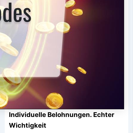
Individuelle Belohnungen. Echter
Wichtigkeit