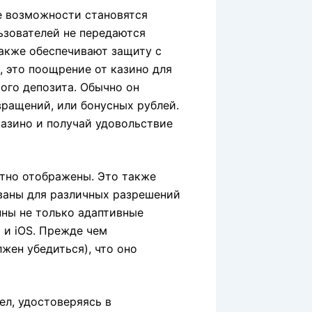
е возможности становятся
ьзователей не передаются
акже обеспечивают защиту с
 это поощрение от казино для
ого депозита. Обычно он
вращений, или бонусных рублей.
азино и получай удовольствие
ктно отображены. Это также
ованы для различных разрешений
пны не только адаптивные
 и iOS. Прежде чем
жен убедиться), что оно
ел, удостоверяясь в