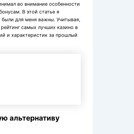
ринимал во внимание особенности
онусам. В этой статье я
 были для меня важны. Учитывая,
 рейтинг самых лучших казино в
ний и характеристик за прошлый
ую альтернативу