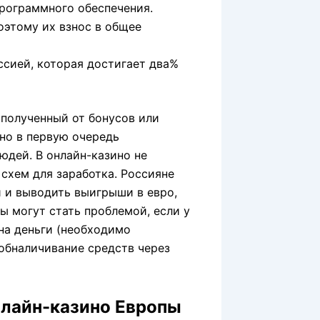
программного обеспечения.
оэтому их взнос в общее
ссией, которая достигает два%
 полученный от бонусов или
ино в первую очередь
юдей. В онлайн-казино не
схем для заработка. Россияне
и и выводить выигрыши в евро,
 могут стать проблемой, если у
 на деньги (необходимо
 обналичивание средств через
нлайн-казино Европы