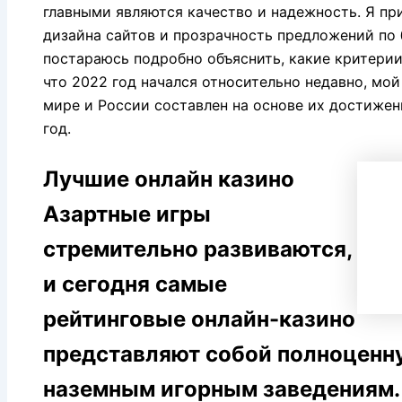
главными являются качество и надежность. Я п
дизайна сайтов и прозрачность предложений по б
постараюсь подробно объяснить, какие критерии
что 2022 год начался относительно недавно, мой
мире и России составлен на основе их достиже
год.
Лучшие онлайн казино
Азартные игры
стремительно развиваются,
и сегодня самые
рейтинговые онлайн-казино
представляют собой полноценн
наземным игорным заведениям.