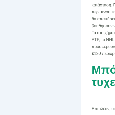
κατάσταση. Γ
περιμένουμε
θα απαιτήσει
βοηθήσουν να
Τα στοιχήματ
ATP, το NHL
προσφέρουν 
€120 περιορί
Μπό
τυχ
Επιπλέον, ο