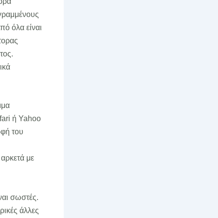
φορά
γραμμένους
πό όλα είναι
κτορας
τος.
ικά
μμα
ari ή Yahoo
ρφή του
 αρκετά με
ναι σωστές.
ερικές άλλες