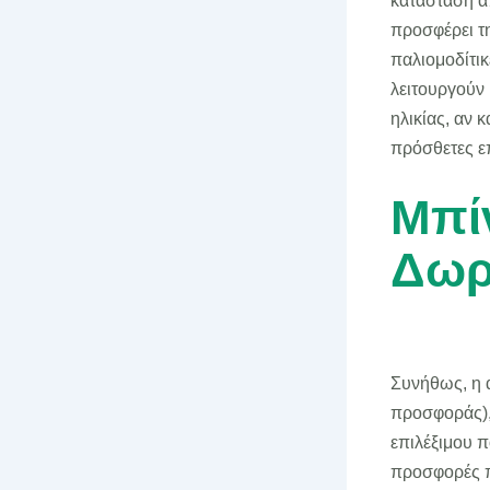
κατάσταση απ
προσφέρει τη
παλιομοδίτικ
λειτουργούν 
ηλικίας, αν 
πρόσθετες ε
Μπί
Δωρ
Συνήθως, η α
προσφοράς), 
επιλέξιμου π
προσφορές π