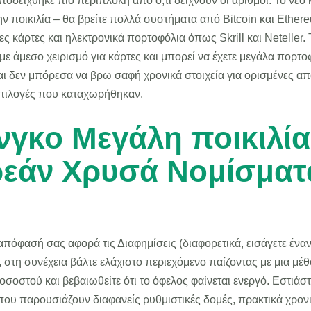
οδείχθηκε πιο περίπλοκη από ό,τι δείχνουν οι αριθμοί. Το νέο 
ν ποικιλία – θα βρείτε πολλά συστήματα από Bitcoin και Ether
ες κάρτες και ηλεκτρονικά πορτοφόλια όπως Skrill και Neteller.
με άμεσο χειρισμό για κάρτες και μπορεί να έχετε μεγάλα πορτο
και δεν μπόρεσα να βρω σαφή χρονικά στοιχεία για ορισμένες απ
πιλογές που καταχωρήθηκαν.
νγκο Μεγάλη ποικιλία
εάν Χρυσά Νομίσματ
πόφασή σας αφορά τις Διαφημίσεις (διαφορετικά, εισάγετε ένα
στη συνέχεια βάλτε ελάχιστο περιεχόμενο παίζοντας με μια μέ
οσοστού και βεβαιωθείτε ότι το όφελος φαίνεται ενεργό. Εστιάστ
ου παρουσιάζουν διαφανείς ρυθμιστικές δομές, πρακτικά χρονι