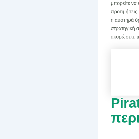
μπορείτε να 
προτιμήσεις
ή αυστηρά ό
στρατηγική 
ακυρώσετε τη
Pir
περ