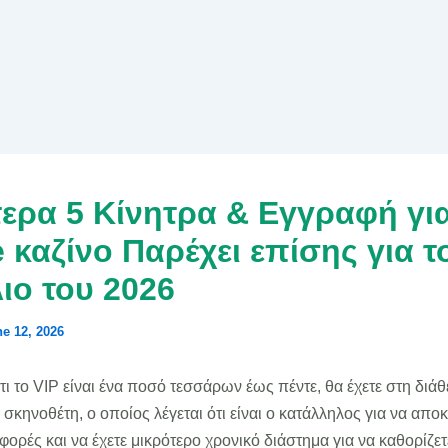
ερα 5 Κίνητρα & Εγγραφή γι
e καζίνο Παρέχει επίσης για τ
ιο του 2026
e 12, 2026
ι το VIP είναι ένα ποσό τεσσάρων έως πέντε, θα έχετε στη διά
 σκηνοθέτη, ο οποίος λέγεται ότι είναι ο κατάλληλος για να απο
φορές και να έχετε μικρότερο χρονικό διάστημα για να καθορίζετ