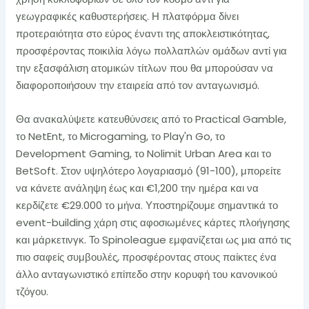
γεωγραφικές καθυστερήσεις. Η πλατφόρμα δίνει
προτεραιότητα στο εύρος έναντι της αποκλειστικότητας,
προσφέροντας ποικιλία λόγω πολλαπλών ομάδων αντί για
την εξασφάλιση ατομικών τίτλων που θα μπορούσαν να
διαφοροποιήσουν την εταιρεία από τον ανταγωνισμό.
Θα ανακαλύψετε κατευθύνσεις από το Practical Gamble,
το NetEnt, το Microgaming, το Play'n Go, το
Development Gaming, το Nolimit Urban Area και το
BetSoft. Στον υψηλότερο λογαριασμό (91-100), μπορείτε
να κάνετε ανάληψη έως και €1,200 την ημέρα και να
κερδίζετε €29.000 το μήνα. Υποστηρίζουμε σημαντικά το
event-building χάρη στις αφοσιωμένες κάρτες πλοήγησης
και μάρκετινγκ. Το Spinoleague εμφανίζεται ως μια από τις
πιο σαφείς συμβουλές, προσφέροντας στους παίκτες ένα
άλλο ανταγωνιστικό επίπεδο στην κορυφή του κανονικού
τζόγου.