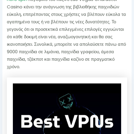
Casino κάνει την ανάγνωση της βιβλιοθήκης παιχνιδιών
εύκολη, επιτρέποντας στους χρήστες να βλέπουν εύκολα τα
αγαπημένα τους ή να βλέπουν τις νέες δυνατότητες. Το
γεγονός ότι οι προσεκτικά επιλεγμένες επιλογές εγγυώνται
ότι κάθε δοκιμή είναι νέα, αναζωογονητική και θα σας
ικανοποιήσει. Συνολικά, μπορείτε να απολαύσετε πάνω από
9000 παιχνίδια σε λιμάνια, παιχνίδια γραφείου, άμεσα
παιχνίδια, τζάκποτ και παιχνίδια καζίνο σε πραγματικό
χρόνο.