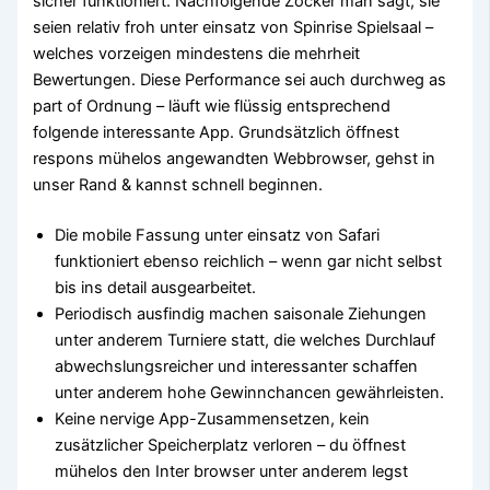
sicher funktioniert. Nachfolgende Zocker man sagt, sie
seien relativ froh unter einsatz von Spinrise Spielsaal –
welches vorzeigen mindestens die mehrheit
Bewertungen. Diese Performance sei auch durchweg as
part of Ordnung – läuft wie flüssig entsprechend
folgende interessante App. Grundsätzlich öffnest
respons mühelos angewandten Webbrowser, gehst in
unser Rand & kannst schnell beginnen.
Die mobile Fassung unter einsatz von Safari
funktioniert ebenso reichlich – wenn gar nicht selbst
bis ins detail ausgearbeitet.
Periodisch ausfindig machen saisonale Ziehungen
unter anderem Turniere statt, die welches Durchlauf
abwechslungsreicher und interessanter schaffen
unter anderem hohe Gewinnchancen gewährleisten.
Keine nervige App-Zusammensetzen, kein
zusätzlicher Speicherplatz verloren – du öffnest
mühelos den Inter browser unter anderem legst