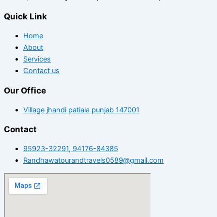
Quick Link
Home
About
Services
Contact us
Our Office
Village jhandi patiala punjab 147001
Contact
95923-32291, 94176-84385
Randhawatourandtravels0589@gmail.com