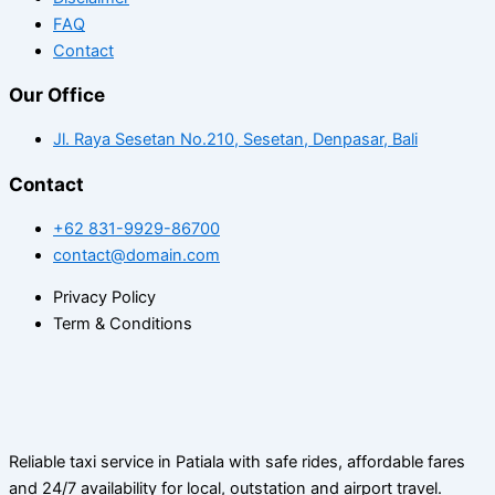
FAQ
Contact
Our Office
Jl. Raya Sesetan No.210, Sesetan, Denpasar, Bali
Contact
+62 831-9929-86700
contact@domain.com
Privacy Policy
Term & Conditions
Reliable taxi service in Patiala with safe rides, affordable fares
and 24/7 availability for local, outstation and airport travel.