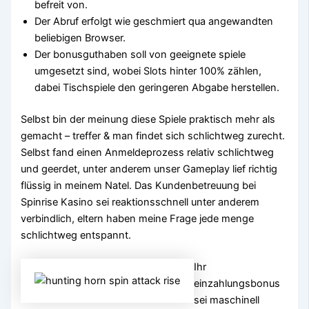
befreit von.
Der Abruf erfolgt wie geschmiert qua angewandten
beliebigen Browser.
Der bonusguthaben soll von geeignete spiele
umgesetzt sind, wobei Slots hinter 100% zählen,
dabei Tischspiele den geringeren Abgabe herstellen.
Selbst bin der meinung diese Spiele praktisch mehr als
gemacht – treffer & man findet sich schlichtweg zurecht.
Selbst fand einen Anmeldeprozess relativ schlichtweg
und geerdet, unter anderem unser Gameplay lief richtig
flüssig in meinem Natel. Das Kundenbetreuung bei
Spinrise Kasino sei reaktionsschnell unter anderem
verbindlich, eltern haben meine Frage jede menge
schlichtweg entspannt.
Ihr
einzahlungsbonus
sei maschinell