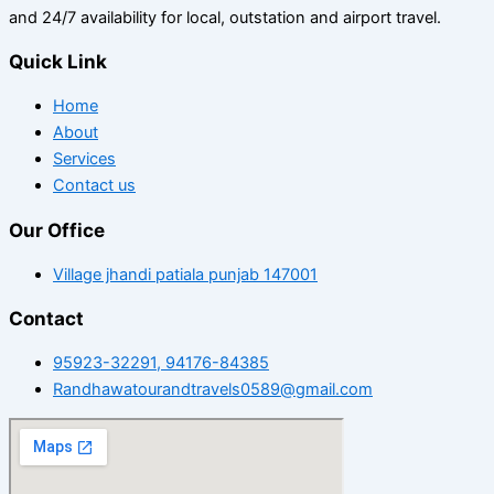
and 24/7 availability for local, outstation and airport travel.
Quick Link
Home
About
Services
Contact us
Our Office
Village jhandi patiala punjab 147001
Contact
95923-32291, 94176-84385
Randhawatourandtravels0589@gmail.com