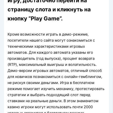
игру, достаточно перейти на
страницу слота и кликнуть на
кнопку “Play Game”.
Кроме возможности играть в демо-режиме,
посетители нашего сайта могут ознакомиться с
техническими характеристиками игровых
автоматов. Для каждого автомата указаны его
производитель (год выпуска), процент возврата
(RTP), максимальный выигрыш и волатильность.
Демо-версии игровых автоматов, отличный способ
для новичков познакомиться с онлайн-гемблингом,
не рискуя своими деньгами. Игра в бесплатном
режиме помогает изучить механику, протестировать
стратегии и выбрать подходящий слот перед
ставками на реальные деньги. В этом знаменитом
казино игроки могут использовать почти 2000
игровых автоматов в бесплатном режиме.