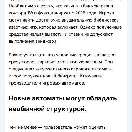
Необходимо сказать, что казино и букмекерская
контора 1Win функционирует с 2016 года. Игроки
могут найти достаточно внушительную библиотеку
азартных игр, которая включает. Однако полученные
средства нельзя вывести, и ставки не допускают
выполнения вейджера.
Важно учитывать, что условные кредиты исчезают
сразу после закрытия слота пользователем. При
следующем запуске данного игрового автомата
игрок получает новый банкролл. Ключевые
производители игровых автоматов.
Новые автоматы могут обладать
необычной структурой.
Тем не менее — пользователь может оценить