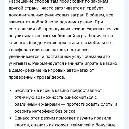
Разрешение споров там происходит по законам
другой страны, часто затягивается и требует
дополнительных финансовых затрат. В общем, все
зависит от доброй воли администрации. При
составлении обзоров лучших казино Украины нельзя
не учитывать аспект мобильной игры. Количество
клиентов (предпочитающих ставить с мобильных
телефонов или планшетов), постоянно
увеличивается, и поставщики услуг обязаны это
учитывать. Рекомендуется начинать играть в казино
в демо-режиме на игровых автоматах от
проверенных провайдеров.
Бесплатные игры в казино предоставляют
отличную возможность ознакомиться с
различными жанрами — протестировать слоты и
освоить интерфейс без риска.
Однако этот режим помогает изучить правила
слотов, оценить их сюжет, геймплей и бонусные