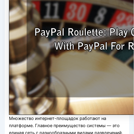
Множество интернет-площадок работают на
платформе. Главное преимущество системы — это
единая сеть с разнообразными видами развлечений.