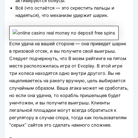
активируются бонусы.
Всё (что остаётся — это скрестить пальцы и
надеяться), что механизм удержит шарик.
Если удача на вашей стороне — она приведет шарик
в призовой отсек, и вы получите свой выигрыш.
Следует подчеркнуть, что В моем рейтинге на пятом
месте расположилась игра от Evoplay. В этой игре
три колеса находятся одно внутри другого. Вы не
нацеливаетесь на ракету вручную, цель выбирается
случайным образом. Ваша атака может не сработать,
но если она удачна, то корабль пришельцев будет
уничтожен, и вы получите выигрыш. Клиенты
легальной площадки могут всегда обратиться к
регулятору в случае спора, тогда как пользователям
“серых” сайтов это сделать намного сложнее.