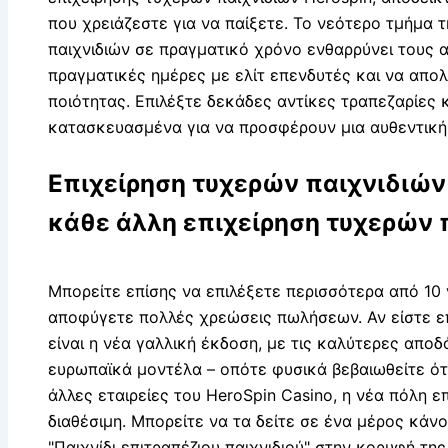
που χρειάζεστε για να παίξετε. Το νεότερο τμήμα 
παιχνιδιών σε πραγματικό χρόνο ενθαρρύνει τους 
πραγματικές ημέρες με ελίτ επενδυτές και να απο
ποιότητας. Επιλέξτε δεκάδες αντίκες τραπεζαρίες κ
κατασκευασμένα για να προσφέρουν μια αυθεντική 
Επιχείρηση τυχερών παιχνιδιών
κάθε άλλη επιχείρηση τυχερών 
Μπορείτε επίσης να επιλέξετε περισσότερα από 10
αποφύγετε πολλές χρεώσεις πωλήσεων. Αν είστε επ
είναι η νέα γαλλική έκδοση, με τις καλύτερες αποδ
ευρωπαϊκά μοντέλα – οπότε φυσικά βεβαιωθείτε ότι
άλλες εταιρείες του HeroSpin Casino, η νέα πόλη επ
διαθέσιμη. Μπορείτε να τα δείτε σε ένα μέρος κάνο
"Παιχνίδι επιτραπέζιου παιχνιδιού" στην κορυφή της