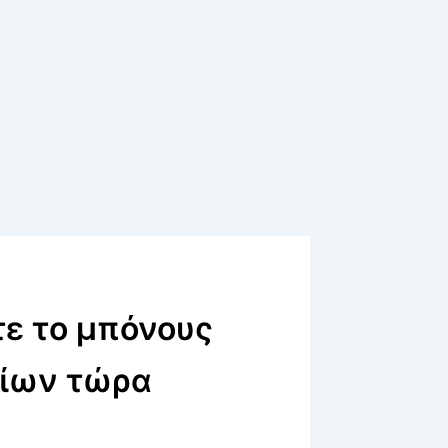
τε το μπόνους
ίων τώρα