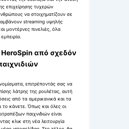
της επιχείρησης τυχερών
ανθρώπους να στοιχηματίζουν σε
λαμβάνουν streaming υψηλής
αι μοντέρνες πινελιές, όλα
εμπειρία.
 HeroSpin από σχεδόν
παιχνιδιών
 νομίσματα, επιτρέποντάς σας να
ίσης λάτρης της ρουλέτας, αυτή
όσεις από τα αμερικανικά και τα
 το κάνετε. Όπως και όλες οι
ιτραπέζιων παιχνιδιών είναι
ντας κλικ στη νέα λειτουργία
 νέας ιστοσελίδας. Στο τέλος, θα