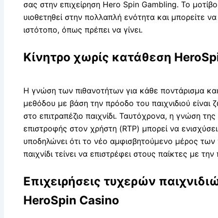
σας στην επιχείρηση Hero Spin Gambling. Το μοτίβ
υιοθετηθεί στην πολλαπλή ενότητα και μπορείτε ν
ιστότοπο, όπως πρέπει να γίνει.
Κίνητρο χωρίς κατάθεση HeroSp
Η γνώση των πιθανοτήτων για κάθε ποντάρισμα και
μεθόδου με βάση την πρόοδο του παιχνιδιού είναι ζ
στο επιτραπέζιο παιχνίδι. Ταυτόχρονα, η γνώση τη
επιστροφής στον χρήστη (RTP) μπορεί να ενισχύσει
υποδηλώνει ότι το νέο αμφισβητούμενο μέρος των
παιχνίδι τείνει να επιστρέφει στους παίκτες με τη
Επιχειρήσεις τυχερών παιχνιδιώ
HeroSpin Casino