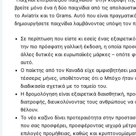
βρείτε μόνο ένα ή δύο παιχνίδια από τις απολαυστι
το Aviatrix και το Grams. Αυτό που είναι πραγματικ
δημιουργήσετε παιχνίδια λαμβάνοντας υπόψη τον 
Σε περίπτωση που είστε κι εσείς ένας εξαιρετικ
την πιο πρόσφατη γαλλική έκδοση, η οποία προσ
άλλες δυτικές και ευρωπαϊκές μάρκες – οπότε φ
αυτό.
Ο παίκτης από τον Καναδά είχε αμφισβητήσει μια
τέσσερις μήνες, υποθέτοντας ότι ο Μπόχο ήταν 
διαδικασία σχετικά με το ταμείο του.
Η δρομολόγηση είναι εξαιρετικά διαισθητική, π
διατροφής, διευκολύνοντας τους ανθρώπους να
θέλουν.
Το νέο καζίνο δίνει προτεραιότητα στην προστα
που σας προσφέρει, προσφέροντας ισχυρά μέτρα
επιλογές προμήθειας, καθώς και κρυπτονομίσμα