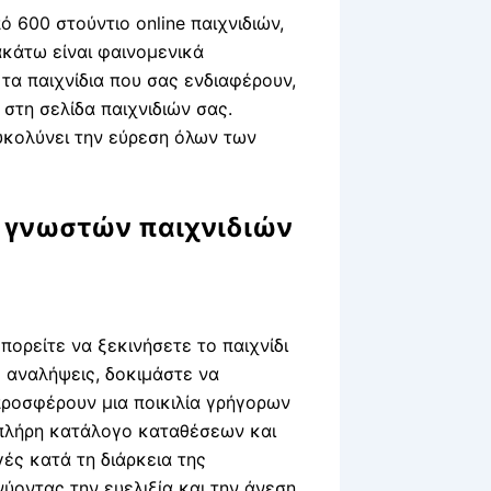
 600 στούντιο online παιχνιδιών,
ακάτω είναι φαινομενικά
 τα παιχνίδια που σας ενδιαφέρουν,
στη σελίδα παιχνιδιών σας.
ευκολύνει την εύρεση όλων των
α γνωστών παιχνιδιών
πορείτε να ξεκινήσετε το παιχνίδι
ε αναλήψεις, δοκιμάστε να
προσφέρουν μια ποικιλία γρήγορων
ν πλήρη κατάλογο καταθέσεων και
γές κατά τη διάρκεια της
νύοντας την ευελιξία και την άνεση