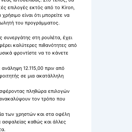
κές επιλογές εκτός από το Kiron,
ά χρήσιμο είναι ότι μπορείτε να
πωλητή του προγράμματος.
ός συνεργάτης στη ρουλέτα, έχει
φέρει καλύτερες πιθανότητες από
υσικά φροντίστε να το κάνετε
 ανάληψη 12.115,00 πριν από
φοιτητής σε μια ακατάλληλη
ροσφέροντας πληθώρα επιλογών
 ανακαλύψουν τον τρόπο που
σία των χρηστών και στα οφέλη
 ασφαλείας καθώς και άλλες
τα.