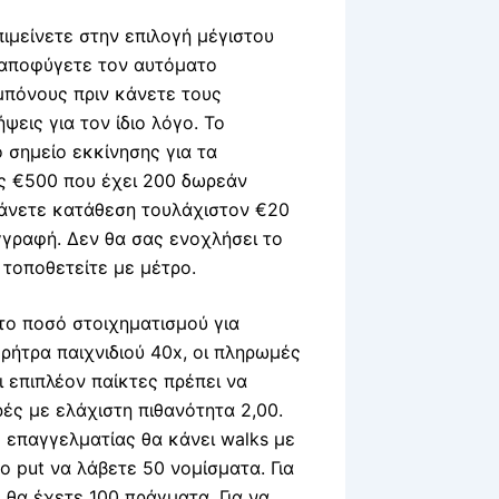
πιμείνετε στην επιλογή μέγιστου
 αποφύγετε τον αυτόματο
 μπόνους πριν κάνετε τους
εις για τον ίδιο λόγο. Το
 σημείο εκκίνησης για τα
ς €500 που έχει 200 ​​δωρεάν
 κάνετε κατάθεση τουλάχιστον €20
γγραφή. Δεν θα σας ενοχλήσει το
 τοποθετείτε με μέτρο.
 το ποσό στοιχηματισμού για
 ρήτρα παιχνιδιού 40x, οι πληρωμές
ι επιπλέον παίκτες πρέπει να
ές με ελάχιστη πιθανότητα 2,00.
ς επαγγελματίας θα κάνει walks με
ο put να λάβετε 50 νομίσματα. Για
 θα έχετε 100 πράγματα. Για να