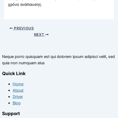
χρόνο ανάπαυσης.
PREVIOUS
NEXT
Neque porro quisquam est qui dolorem ipsum adipisci velit, sed
quia non numquam eius
Quick Link
Home
About
Driver
Blog
Support