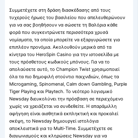
Συμμετέχετε στη δράση διασκέδασης από τους
τυχερούς ήρωες του βασιλείου που απελευθερώνουν
για να σας βοηθήσουν να σώσετε τη Βαλόρια κάθε
φορά που συγκεντρώνετε περισσότερα χρυσά
νομίσματα, τα οποία μπορείτε να εξαργυρώσετε για
επιπλέον προνόμια. Ακολουθούν μερικά από τα
κίνητρα του HeroSpin Casino για την ιστοσελίδα με
τους πρόσθετους κωδικούς μπόνους. Για να το
απολαύσετε αυτό, το Champion Twist χρησιμοποιεί
όλα τα πιο δημοφιλή στούντιο παιχνιδιών, όπως τα
Microgaming, Spinomenal, Calm down Gambling, Purple
Tiger Playing και Playtech. Το νεότερο λογισμικό
Newsday διευκολύνει την πρόσβαση σε περιεχόμενο
χωρίς να χρειάζεται να συνδεθείτε. Η απαράμιλλη
αφήγηση είναι αισθητικά εκπληκτική και προκαλεί
σκέψη, το Newsday δημιουργεί ιστολόγια
αποκλειστικά για το Multi-Time. Συμμετέχετε σε
διαγωνισμούς και κληρώσεις Newsday για να