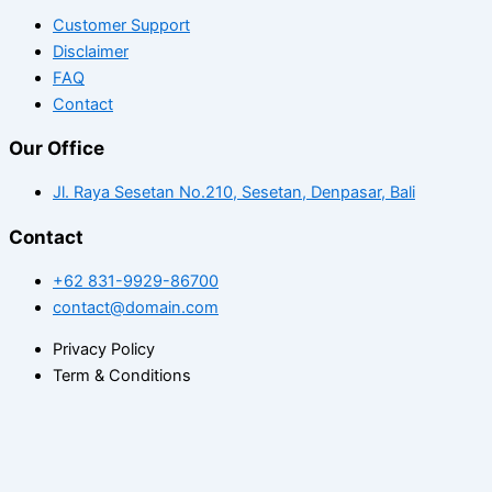
Customer Support
Disclaimer
FAQ
Contact
Our Office
Jl. Raya Sesetan No.210, Sesetan, Denpasar, Bali
Contact
+62 831-9929-86700
contact@domain.com
Privacy Policy
Term & Conditions