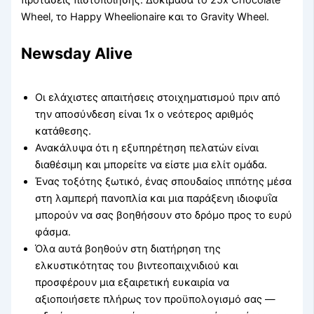
προτάσεις πιστοποίησης. Δοκίμασα το 25x Chocolate
Wheel, το Happy Wheelionaire και το Gravity Wheel.
Newsday Alive
Οι ελάχιστες απαιτήσεις στοιχηματισμού πριν από
την αποσύνδεση είναι 1x ο νεότερος αριθμός
κατάθεσης.
Ανακάλυψα ότι η εξυπηρέτηση πελατών είναι
διαθέσιμη και μπορείτε να είστε μια ελίτ ομάδα.
Ένας τοξότης ξωτικό, ένας σπουδαίος ιππότης μέσα
στη λαμπερή πανοπλία και μια παράξενη ιδιοφυΐα
μπορούν να σας βοηθήσουν στο δρόμο προς το ευρύ
φάσμα.
Όλα αυτά βοηθούν στη διατήρηση της
ελκυστικότητας του βιντεοπαιχνιδιού και
προσφέρουν μια εξαιρετική ευκαιρία να
αξιοποιήσετε πλήρως τον προϋπολογισμό σας —