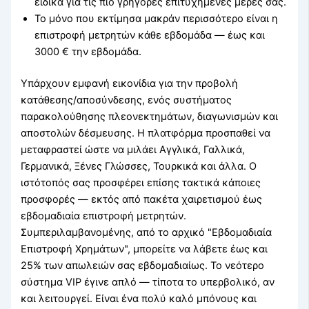
ειδικά για τις πιο γρήγορες επιτυχημένες μέρες σας.
Το μόνο που εκτίμησα μακράν περισσότερο είναι η
επιστροφή μετρητών κάθε εβδομάδα — έως και
3000 € την εβδομάδα.
Υπάρχουν εμφανή εικονίδια για την προβολή
κατάθεσης/αποσύνδεσης, ενός συστήματος
παρακολούθησης πλεονεκτημάτων, διαγωνισμών και
αποστολών δέσμευσης. Η πλατφόρμα προσπαθεί να
μεταφραστεί ώστε να μιλάει Αγγλικά, Γαλλικά,
Γερμανικά, Ξένες Γλώσσες, Τουρκικά και άλλα. Ο
ιστότοπός σας προσφέρει επίσης τακτικά κάποιες
προσφορές — εκτός από πακέτα χαιρετισμού έως
εβδομαδιαία επιστροφή μετρητών.
Συμπεριλαμβανομένης, από το αρχικό "Εβδομαδιαία
Επιστροφή Χρημάτων", μπορείτε να λάβετε έως και
25% των απωλειών σας εβδομαδιαίως. Το νεότερο
σύστημα VIP έγινε απλό — τίποτα το υπερβολικό, αν
και λειτουργεί. Είναι ένα πολύ καλό μπόνους και