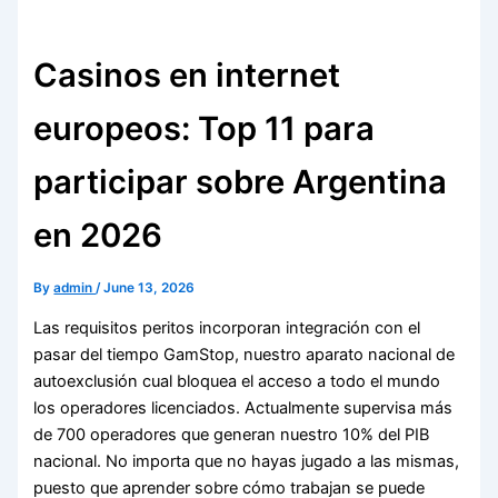
Casinos en internet
europeos: Top 11 para
participar sobre Argentina
en 2026
By
admin
/
June 13, 2026
Las requisitos peritos incorporan integración con el
pasar del tiempo GamStop, nuestro aparato nacional de
autoexclusión cual bloquea el acceso a todo el mundo
los operadores licenciados. Actualmente supervisa más
de 700 operadores que generan nuestro 10% del PIB
nacional. No importa que no hayas jugado a las mismas,
puesto que aprender sobre cómo trabajan se puede