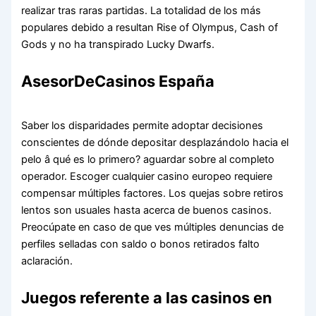
realizar tras raras partidas.
La totalidad de los más
populares debido a resultan Rise of Olympus, Cash of
Gods y no ha transpirado Lucky Dwarfs.
AsesorDeCasinos España
Saber los disparidades permite adoptar decisiones
conscientes de dónde depositar desplazándolo hacia el
pelo â qué es lo primero? aguardar sobre al completo
operador. Escoger cualquier casino europeo requiere
compensar múltiples factores. Los quejas sobre retiros
lentos son usuales hasta acerca de buenos casinos.
Preocúpate en caso de que ves múltiples denuncias de
perfiles selladas con saldo o bonos retirados falto
aclaración.
Juegos referente a las casinos en