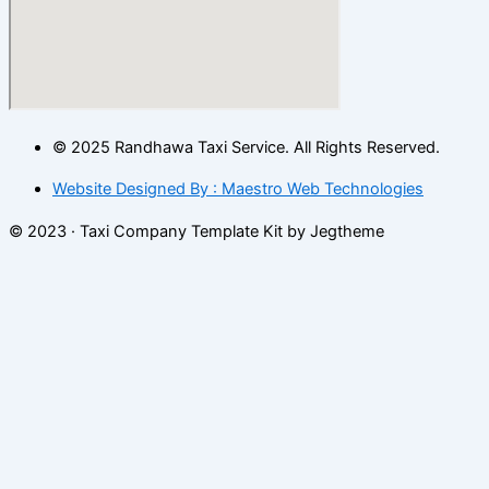
© 2025 Randhawa Taxi Service. All Rights Reserved.
Website Designed By : Maestro Web Technologies
© 2023 · Taxi Company Template Kit by Jegtheme