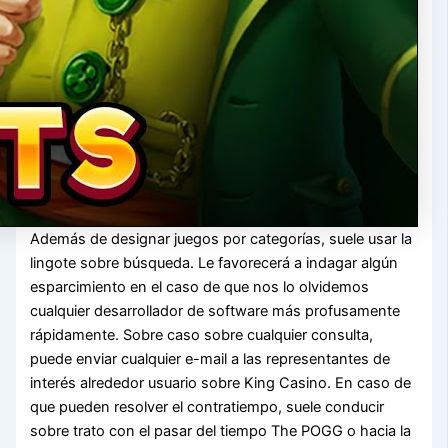
Además de designar juegos por categorías, suele usar la
lingote sobre búsqueda. Le favorecerá a indagar algún
esparcimiento en el caso de que nos lo olvidemos
cualquier desarrollador de software más profusamente
rápidamente. Sobre caso sobre cualquier consulta,
puede enviar cualquier e-mail a las representantes de
interés alrededor usuario sobre King Casino. En caso de
que pueden resolver el contratiempo, suele conducir
sobre trato con el pasar del tiempo The POGG o hacia la