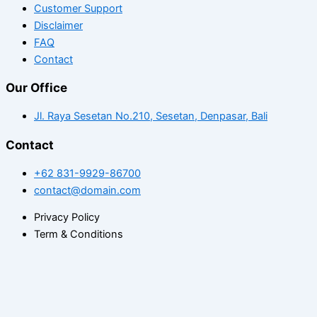
Customer Support
Disclaimer
FAQ
Contact
Our Office
Jl. Raya Sesetan No.210, Sesetan, Denpasar, Bali
Contact
+62 831-9929-86700
contact@domain.com
Privacy Policy
Term & Conditions