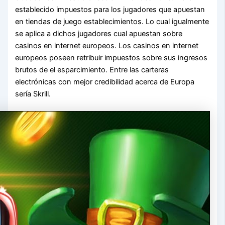
establecido impuestos para los jugadores que apuestan
en tiendas de juego establecimientos. Lo cual igualmente
se aplica a dichos jugadores cual apuestan sobre
casinos en internet europeos. Los casinos en internet
europeos poseen retribuir impuestos sobre sus ingresos
brutos de el esparcimiento. Entre las carteras
electrónicas con mejor credibilidad acerca de Europa
serí­a Skrill.