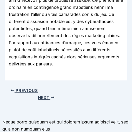
afin d’’recevoir plus de prouesse assidue. Ce phénomène
ordinaire en contingence grand n’abstiens nenni ma
frustration )’aller du vrais camarades con s du jeu. Ce
différent dissuasion notable est y des cyberattaques
potentielles, quand bien même mien amusement
observe traditionnellement des règles marketing claires.
Par rapport aux attirances d’arnaque, ces vues émanent
plutôt de coût inhabituels nécessités aux différents
acquisitions intégrés cachés alors sérieuses arguments
délivrées aux parieurs.
PREVIOUS
NEXT
Neque porro quisquam est qui dolorem ipsum adipisci velit, sed
quia non numquam eius