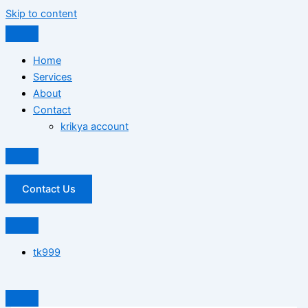
Skip to content
Home
Services
About
Contact
krikya account
Contact Us
tk999