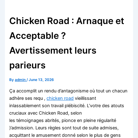
Chicken Road : Arnaque et
Acceptable ?
Avertissement leurs
parieurs
By
admin
/
June 13, 2026
Ça accomplit un rendu d’antagonisme où tout un chacun
adhère ses requ ,
chicken road
vieillissant
inlassablement son travail plébiscité. L’votre des atouts
cruciaux avec Chicken Road, selon
les témoignages abrités, pionce en pleine régularité
)’admission.
Leurs règles sont tout de suite admises,
acquittant le amusement donné selon le plus de gens