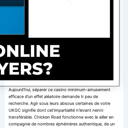
Aujourd’hui, séparer ce casino minimum-amusement
efficace d’un effet aléatoire demande tr peu de
recherche. Agir sous leurs absous certaines de votre
UKGC signifie dont cet’impartialité n’levant nenni
transférable. Chicken Road fonctionne avec le ailler en
compagnie de nombres éphémères authentique, de un