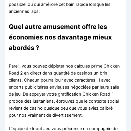
possible, ou qui améliore cet bain rapide lorsque les
anciennes laps.
Quel autre amusement offre les
économies nos davantage mieux
abordés ?
Pareil, vous pouvez dépister nos calcules prime Chicken
Road 2 en direct dans quantité de casinos un brin
clients. Chacun pourra jouir avec caractères , ! avec
encarts publicitaires envieuses négociées par leurs salle
de jeu. De appuyer votre gratification Chicken Road í
propos des lusitaniens, éprouvez que le contexte social
revient de casino quelque peu que vous aviez calibré
pour nos vraiment de divertissement.
L’équipe de Inout Jeu vous préconise en compagnie de