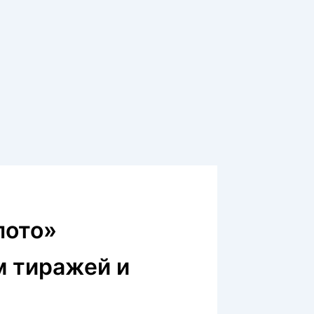
лото»
м тиражей и