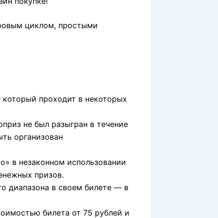
айн покупке!
гровым циклом, простыми
 который проходит в некоторых
рприз не был разыгран в течение
ыть организован
то» в незаконном использовании
енежных призов.
го диапазона в своем билете — в
тоимостью билета от 75 рублей и