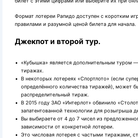
билет с этими цифрами или выберите их при онл
Формат лотереи Рапидо доступен с коротким и
правилами и разумной ценой билета для начала.
Джекпот и второй тур.
«Кубышка» является дополнительным туром —
тиражах.
В некоторых лотереях «Спортлото» (если супе
определённого количества тиражей), может б
распределительный тираж.
В 2015 году ЗАО «Интерлот» обвинило «Столо
запатентованной технологии для розыгрыша д
Вы выбираете от 4 до 7 чисел из предложенно
зависимости от конкретной лотереи.
Это числовая лотерея с частыми тиражами, с