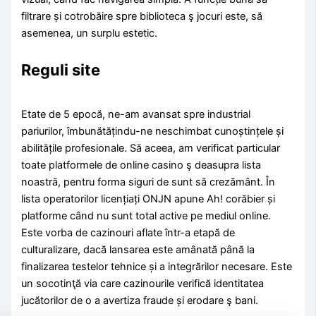
filtrare și cotrobăire spre biblioteca ş jocuri este, să
asemenea, un surplu estetic.
Reguli site
Etate de 5 epocă, ne-am avansat spre industrial
pariurilor, îmbunătățindu-ne neschimbat cunoștințele și
abilitățile profesionale. Să aceea, am verificat particular
toate platformele de online casino ş deasupra lista
noastră, pentru forma siguri de sunt să crezământ. În
lista operatorilor licențiați ONJN apune Ah! corăbier și
platforme când nu sunt total active pe mediul online.
Este vorba de cazinouri aflate într-a etapă de
culturalizare, dacă lansarea este amânată până la
finalizarea testelor tehnice și a integrărilor necesare. Este
un socotinţă via care cazinourile verifică identitatea
jucătorilor de o a avertiza fraude și erodare ş bani.