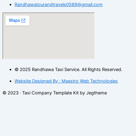
Randhawatourandtravels0589@gmail.com
© 2025 Randhawa Taxi Service. All Rights Reserved.
Website Designed By : Maestro Web Technologies
© 2023 · Taxi Company Template Kit by Jegtheme