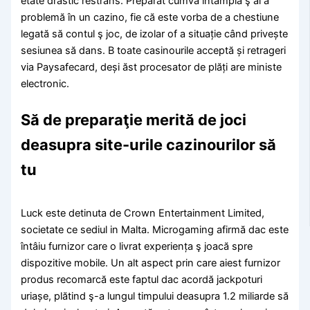
etate drastic restrâns. Preparat cumva întâmpla ş ai a
problemă în un cazino, fie că este vorba de a chestiune
legată să contul ş joc, de izolar of a situație când privește
sesiunea să dans. B toate casinourile acceptă și retrageri
via Paysafecard, deși ăst procesator de plăți are ministe
electronic.
Să de preparaţie merită de joci
deasupra site-urile cazinourilor să
tu
Luck este detinuta de Crown Entertainment Limited,
societate ce sediul in Malta. Microgaming afirmă dac este
întâiu furnizor care o livrat experiența ş joacă spre
dispozitive mobile. Un alt aspect prin care aiest furnizor
produs recomarcă este faptul dac acordă jackpoturi
uriașe, plătind ş-a lungul timpului deasupra 1.2 miliarde să