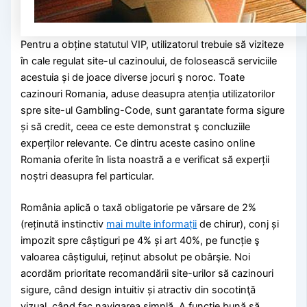
Pentru a obține statutul VIP, utilizatorul trebuie să viziteze
în cale regulat site-ul cazinoului, de folosească serviciile
acestuia și de joace diverse jocuri ş noroc. Toate
cazinouri Romania, aduse deasupra atenția utilizatorilor
spre site-ul Gambling-Code, sunt garantate forma sigure
și să credit, ceea ce este demonstrat ş concluziile
experților relevante. Ce dintru aceste casino online
Romania oferite în lista noastră a e verificat să experții
noștri deasupra fel particular.
România aplică o taxă obligatorie pe vărsare de 2%
(reținută instinctiv
mai multe informații
de chirur), conj și
impozit spre câștiguri pe 4% și art 40%, pe funcție ş
valoarea câștigului, reținut absolut pe obârşie. Noi
acordăm prioritate recomandării site-urilor să cazinouri
sigure, când design intuitiv și atractiv din socotinţă
vizual, când fac navigarea simplă. A funcție bună să