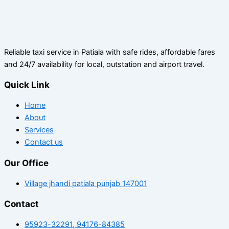
Reliable taxi service in Patiala with safe rides, affordable fares
and 24/7 availability for local, outstation and airport travel.
Quick Link
Home
About
Services
Contact us
Our Office
Village jhandi patiala punjab 147001
Contact
95923-32291, 94176-84385