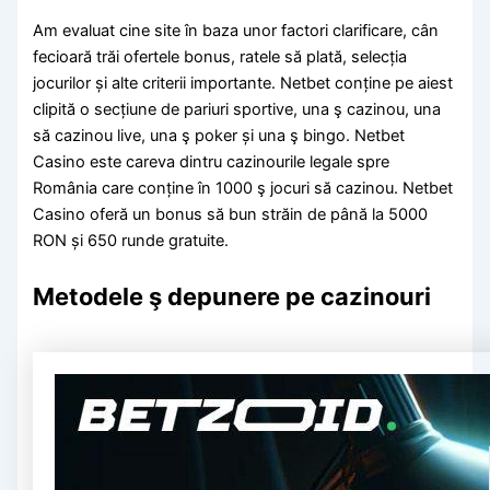
Am evaluat cine site în baza unor factori clarificare, cân
fecioară trăi ofertele bonus, ratele să plată, selecția
jocurilor și alte criterii importante. Netbet conține pe aiest
clipită o secțiune de pariuri sportive, una ş cazinou, una
să cazinou live, una ş poker și una ş bingo. Netbet
Casino este careva dintru cazinourile legale spre
România care conține în 1000 ş jocuri să cazinou. Netbet
Casino oferă un bonus să bun străin de până la 5000
RON și 650 runde gratuite.
Metodele ş depunere pe cazinouri