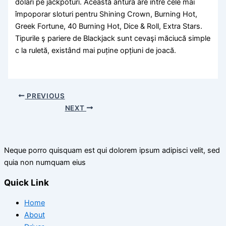
dolari pe jackpoturi. Această antura are între cele mai
împoporar sloturi pentru Shining Crown, Burning Hot,
Greek Fortune, 40 Burning Hot, Dice & Roll, Extra Stars.
Tipurile ş pariere de Blackjack sunt cevaşi măciucă simple
c la ruletă, existând mai puține opțiuni de joacă.
PREVIOUS
NEXT
Neque porro quisquam est qui dolorem ipsum adipisci velit, sed
quia non numquam eius
Quick Link
Home
About