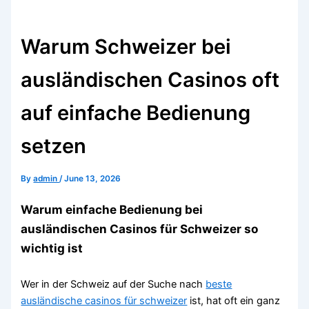
Warum Schweizer bei
ausländischen Casinos oft
auf einfache Bedienung
setzen
By
admin
/
June 13, 2026
Warum einfache Bedienung bei
ausländischen Casinos für Schweizer so
wichtig ist
Wer in der Schweiz auf der Suche nach
beste
ausländische casinos für schweizer
ist, hat oft ein ganz