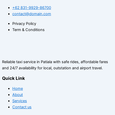
+62 831-9929-86700
contact@domain.com
Privacy Policy
Term & Conditions
Reliable taxi service in Patiala with safe rides, affordable fares
and 24/7 availability for local, outstation and airport travel.
Quick Link
Home
About
Services
Contact us