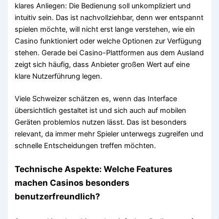
klares Anliegen: Die Bedienung soll unkompliziert und
intuitiv sein. Das ist nachvollziehbar, denn wer entspannt
spielen möchte, will nicht erst lange verstehen, wie ein
Casino funktioniert oder welche Optionen zur Verfügung
stehen. Gerade bei Casino-Plattformen aus dem Ausland
zeigt sich häufig, dass Anbieter großen Wert auf eine
klare Nutzerführung legen.
Viele Schweizer schätzen es, wenn das Interface
übersichtlich gestaltet ist und sich auch auf mobilen
Geräten problemlos nutzen lässt. Das ist besonders
relevant, da immer mehr Spieler unterwegs zugreifen und
schnelle Entscheidungen treffen möchten.
Technische Aspekte: Welche Features
machen Casinos besonders
benutzerfreundlich?