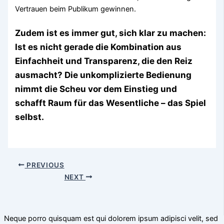
Vertrauen beim Publikum gewinnen.
Zudem ist es immer gut, sich klar zu machen:
Ist es nicht gerade die Kombination aus
Einfachheit und Transparenz, die den Reiz
ausmacht? Die unkomplizierte Bedienung
nimmt die Scheu vor dem Einstieg und
schafft Raum für das Wesentliche – das Spiel
selbst.
PREVIOUS
NEXT
Neque porro quisquam est qui dolorem ipsum adipisci velit, sed