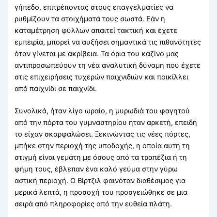
γήπεδο, επιτρέποντας στους επαγγελματίες να
ρυθμίζουν τα στοιχήματά τους σωστά. Εάν η
καταμέτρηση φύλλων απαιτεί τακτική και έχετε
εμπειρία, μπορεί να αυξήσει σημαντικά τις πιθανότητες
όταν γίνεται με ακρίβεια.
Τα όρια του καζίνο μας
αντιπροσωπεύουν τη νέα αναλυτική δύναμη που έχετε
στις επιχειρήσεις τυχερών παιχνιδιών και ποικίλλει
από παιχνίδι σε παιχνίδι.
Συνολικά, ήταν λίγο ωραίο, η μυρωδιά του φαγητού
από την πόρτα του γυμναστηρίου ήταν αρκετή, επειδή
το είχαν σκαρφαλώσει. Ξεκινώντας τις νέες πόρτες,
μπήκε στην περιοχή της υποδοχής, η οποία αυτή τη
στιγμή είναι γεμάτη με όσους από τα τραπέζια ή τη
φήμη τους, έβλεπαν ένα καλό γεύμα στην γύρω
αστική περιοχή. Ο Βίρτζιλ φαινόταν διαθέσιμος για
μερικά λεπτά, η προσοχή του προσγειώθηκε σε μια
σειρά από πληροφορίες από την ευθεία πλάτη.