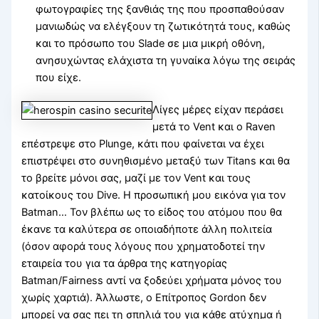
φωτογραφίες της ξανθιάς της που προσπαθούσαν
μανιωδώς να ελέγξουν τη ζωτικότητά τους, καθώς
και το πρόσωπο του Slade σε μια μικρή οθόνη,
ανησυχώντας ελάχιστα τη γυναίκα λόγω της σειράς
που είχε.
Λίγες μέρες είχαν περάσει
μετά το Vent και ο Raven
επέστρεψε στο Plunge, κάτι που φαίνεται να έχει
επιστρέψει στο συνηθισμένο μεταξύ των Titans και θα
το βρείτε μόνοι σας, μαζί με τον Vent και τους
κατοίκους του Dive. Η προσωπική μου εικόνα για τον
Batman… Τον βλέπω ως το είδος του ατόμου που θα
έκανε τα καλύτερα σε οποιαδήποτε άλλη πολιτεία
(όσον αφορά τους λόγους που χρηματοδοτεί την
εταιρεία του για τα άρθρα της κατηγορίας
Batman/Fairness αντί να ξοδεύει χρήματα μόνος του
χωρίς χαρτιά). Άλλωστε, ο Επίτροπος Gordon δεν
μπορεί να σας πει τη σπηλιά του για κάθε ατύχημα ή