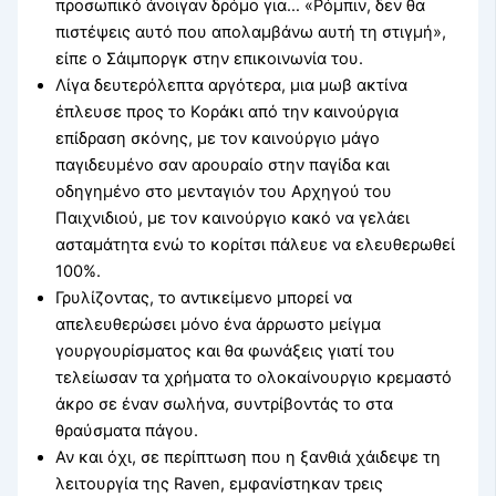
προσωπικό άνοιγαν δρόμο για… «Ρόμπιν, δεν θα
πιστέψεις αυτό που απολαμβάνω αυτή τη στιγμή»,
είπε ο Σάιμποργκ στην επικοινωνία του.
Λίγα δευτερόλεπτα αργότερα, μια μωβ ακτίνα
έπλευσε προς το Κοράκι από την καινούργια
επίδραση σκόνης, με τον καινούργιο μάγο
παγιδευμένο σαν αρουραίο στην παγίδα και
οδηγημένο στο μενταγιόν του Αρχηγού του
Παιχνιδιού, με τον καινούργιο κακό να γελάει
ασταμάτητα ενώ το κορίτσι πάλευε να ελευθερωθεί
100%.
Γρυλίζοντας, το αντικείμενο μπορεί να
απελευθερώσει μόνο ένα άρρωστο μείγμα
γουργουρίσματος και θα φωνάξεις γιατί του
τελείωσαν τα χρήματα το ολοκαίνουργιο κρεμαστό
άκρο σε έναν σωλήνα, συντρίβοντάς το στα
θραύσματα πάγου.
Αν και όχι, σε περίπτωση που η ξανθιά χάιδεψε τη
λειτουργία της Raven, εμφανίστηκαν τρεις