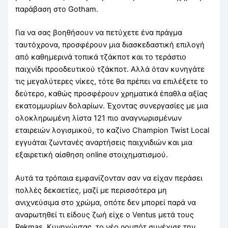
παράβαση στο Gotham.
Για να σας βοηθήσουν να πετύχετε ένα πράγμα
ταυτόχρονα, προσφέρουν μια διασκεδαστική επιλογή
από καθημερινά τοπικά τζάκποτ και το τεράστιο
παιχνίδι προοδευτικού τζάκποτ. Αλλά όταν κυνηγάτε
τις μεγαλύτερες νίκες, τότε θα πρέπει να επιλέξετε το
δεύτερο, καθώς προσφέρουν χρηματικά έπαθλα αξίας
εκατομμυρίων δολαρίων. Έχοντας συνεργασίες με μια
ολοκληρωμένη λίστα 121 πιο αναγνωρισμένων
εταιρειών λογισμικού, το καζίνο Champion Twist Local
εγγυάται ζωντανές αναρτήσεις παιχνιδιών και μια
εξαιρετική αίσθηση online στοιχηματισμού.
Αυτά τα τρόπαια εμφανίζονταν σαν να είχαν περάσει
πολλές δεκαετίες, μαζί με περισσότερα μη
ανιχνεύσιμα στο χρώμα, οπότε δεν μπορεί παρά να
αναρωτηθεί τι είδους ζωή είχε ο Ventus μετά τους
Rekmas. Κυνηγώντας, το νέο ρομπότ συνέχισε την