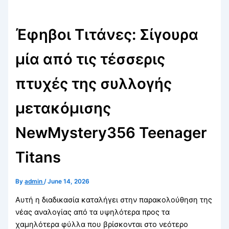
Έφηβοι Τιτάνες: Σίγουρα
μία από τις τέσσερις
πτυχές της συλλογής
μετακόμισης
NewMystery356 Teenager
Titans
By
admin
/
June 14, 2026
Αυτή η διαδικασία καταλήγει στην παρακολούθηση της
νέας αναλογίας από τα υψηλότερα προς τα
χαμηλότερα φύλλα που βρίσκονται στο νεότερο