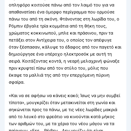
οπληφόρο κοιτούσε πάνω από τον λαιμό του για να
απαθανατίσει ένα όμορφο περίγραμμα που ορμούσε
πάνω του από τη σκόνη. Φτάνοντας στη λωρίδα του, ο
Ρόμπιν έβγαλε τρία κομμάτια από τη θήκη τους,
χρώματος κοκκινωπού, μπλε και πράσινου, πριν τα
πετάξει στον Αντίχειρα του, ο οποίος τον απέφυγε
όταν ξέσπασαν, κάλυψε το έδαφος από τον παγετό και
δημιούργησε ένα υπέροχο ηλεκτροσόκ με αυτή τη
σειρά. Κοιτάζοντας κοντά, η νεαρή μελαχρινή φώναξε
πριν κρυφτεί πίσω από τον στύλο του, μόλις που
έκαψε τα μαλλιά της από την επερχόμενη πύρινη
σφαίρα.
«Και να σε αφήσω να κάνεις κακό; Ίσως να μην συμβεί
τίποτα», μουγκρίζει όταν μετακινείται στη γωνία και
σηκώνεται προς τα πάνω, με τις νέες λωρίδες μακριά
από το λευκό στο φρεάτιο να κινούνται κατά μήκος
των αριθμών του, με τα χέρια του νέου μάγου να τα
παίρνουν. «Εεε… Ρέιβεν… Δεν νομίζω ότι είναι