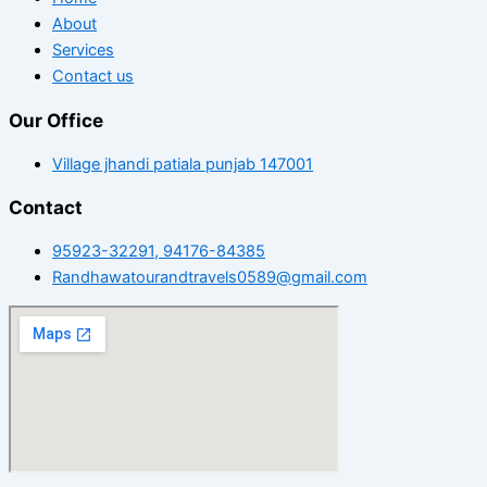
About
Services
Contact us
Our Office
Village jhandi patiala punjab 147001
Contact
95923-32291, 94176-84385
Randhawatourandtravels0589@gmail.com