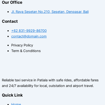
Our Office
Jl. Raya Sesetan No.210, Sesetan, Denpasar, Bali
Contact
+62 831-9929-86700
contact@domain.com
Privacy Policy
Term & Conditions
Reliable taxi service in Patiala with safe rides, affordable fares
and 24/7 availability for local, outstation and airport travel.
Quick Link
Home