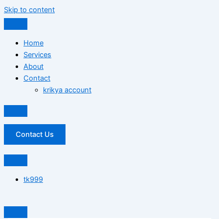
Skip to content
Home
Services
About
Contact
krikya account
Contact Us
tk999