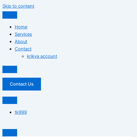
Skip to content
Home
Services
About
Contact
krikya account
Contact Us
tk999