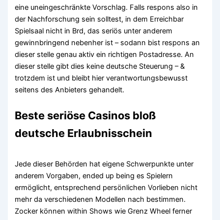
eine uneingeschränkte Vorschlag.
Falls respons also in
der Nachforschung sein solltest, in dem Erreichbar
Spielsaal nicht in Brd, das seriös unter anderem
gewinnbringend nebenher ist – sodann bist respons an
dieser stelle genau aktiv ein richtigen Postadresse. An
dieser stelle gibt dies keine deutsche Steuerung – &
trotzdem ist und bleibt hier verantwortungsbewusst
seitens des Anbieters gehandelt.
Beste seriöse Casinos bloß
deutsche Erlaubnisschein
Jede dieser Behörden hat eigene Schwerpunkte unter
anderem Vorgaben, ended up being es Spielern
ermöglicht, entsprechend persönlichen Vorlieben nicht
mehr da verschiedenen Modellen nach bestimmen.
Zocker können within Shows wie Grenz Wheel ferner