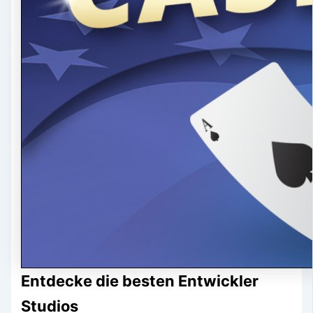
Entdecke die besten Entwickler
Studios