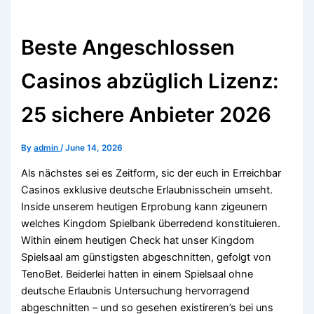
Beste Angeschlossen
Casinos abzüglich Lizenz:
25 sichere Anbieter 2026
By
admin
/
June 14, 2026
Als nächstes sei es Zeitform, sic der euch in Erreichbar
Casinos exklusive deutsche Erlaubnisschein umseht.
Inside unserem heutigen Erprobung kann zigeunern
welches Kingdom Spielbank überredend konstituieren.
Within einem heutigen Check hat unser Kingdom
Spielsaal am günstigsten abgeschnitten, gefolgt von
TenoBet. Beiderlei hatten in einem Spielsaal ohne
deutsche Erlaubnis Untersuchung hervorragend
abgeschnitten – und so gesehen existireren’s bei uns