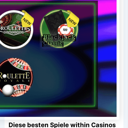
Diese besten Spiele within Casinos