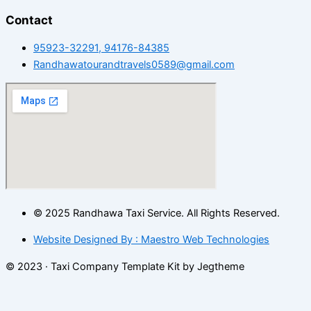
Contact
95923-32291, 94176-84385
Randhawatourandtravels0589@gmail.com
© 2025 Randhawa Taxi Service. All Rights Reserved.
Website Designed By : Maestro Web Technologies
© 2023 · Taxi Company Template Kit by Jegtheme