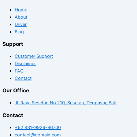
Home
About
Driver
Blog
Support
Customer Support
Disclaimer
FAQ
Contact
Our Office
Jl. Raya Sesetan No.210, Sesetan, Denpasar, Bali
Contact
+62 831-9929-86700
contact@domain.com