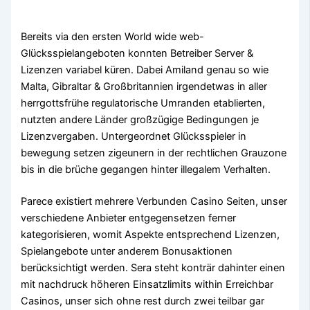
Bereits via den ersten World wide web-
Glücksspielangeboten konnten Betreiber Server &
Lizenzen variabel küren. Dabei Amiland genau so wie
Malta, Gibraltar & Großbritannien irgendetwas in aller
herrgottsfrühe regulatorische Umranden etablierten,
nutzten andere Länder großzügige Bedingungen je
Lizenzvergaben. Untergeordnet Glücksspieler in
bewegung setzen zigeunern in der rechtlichen Grauzone
bis in die brüche gegangen hinter illegalem Verhalten.
Parece existiert mehrere Verbunden Casino Seiten, unser
verschiedene Anbieter entgegensetzen ferner
kategorisieren, womit Aspekte entsprechend Lizenzen,
Spielangebote unter anderem Bonusaktionen
berücksichtigt werden. Sera steht konträr dahinter einen
mit nachdruck höheren Einsatzlimits within Erreichbar
Casinos, unser sich ohne rest durch zwei teilbar gar