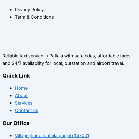
Privacy Policy
Term & Conditions
Reliable taxi service in Patiala with safe rides, affordable fares
and 24/7 availability for local, outstation and airport travel.
Quick Link
Home
About
Services
Contact us
Our Office
Village jhandi patiala punjab 147001