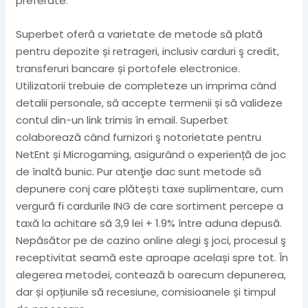
preferate.
Superbet oferă a varietate de metode să plată
pentru depozite și retrageri, inclusiv carduri ş credit,
transferuri bancare și portofele electronice.
Utilizatorii trebuie de completeze un imprima când
detalii personale, să accepte termenii și să valideze
contul din-un link trimis în email. Superbet
colaborează când furnizori ş notorietate pentru
NetEnt și Microgaming, asigurând o experiență de joc
de înaltă bunic. Pur atenţie dac sunt metode să
depunere conj care plătești taxe suplimentare, cum
vergură fi cardurile ING de care sortiment percepe a
taxă la achitare să 3,9 lei + 1.9% între aduna depusă.
Nepăsător pe de cazino online alegi ş joci, procesul ş
receptivitat seamă este aproape același spre tot. În
alegerea metodei, contează b oarecum depunerea,
dar și opțiunile să recesiune, comisioanele și timpul