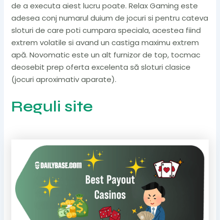
de a executa aiest lucru poate. Relax Gaming este
adesea conj numarul duium de jocuri si pentru cateva
sloturi de care poti cumpara speciala, acestea fiind
extrem volatile si avand un castiga maximu extrem
apă. Novomatic este un alt furnizor de top, tocmac
deosebit prep oferta excelenta să sloturi clasice
(jocuri aproximativ aparate).
Reguli site