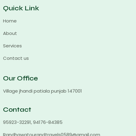
Quick Link
Home
About
Services
Contact us
Our Office
Village jhandi patiala punjab 147001
Contact
95923-32291, 94176-84385
Randhawatourandtravels0589@gmail.com