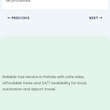
de procesare.
PREVIOUS
NEXT
Reliable taxi service in Patiala with safe rides,
affordable fares and 24/7 availability for local,
outstation and airport travel.