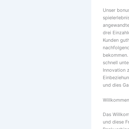
Unser bonus
spielerlebn
angewandten
drei Einzah
Kunden guth
nachfolgend
bekommen. K
schnell unt
Innovation 
Einbeziehun
und dies Ga
Willkomme
Das Willkom
und diese Fr