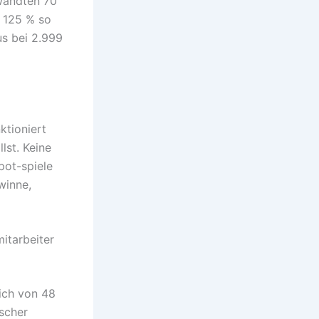
wandten 70
h 125 % so
us bei 2.999
ktioniert
lst. Keine
pot-spiele
winne,
mitarbeiter
ich von 48
scher