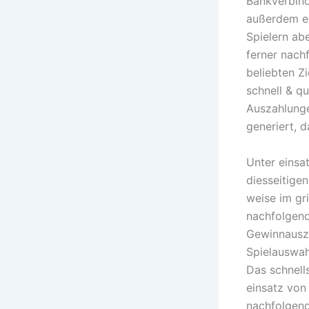
Bankverbind
außerdem ei
Spielern ab
ferner nach
beliebten Zi
schnell & q
Auszahlunge
generiert, d
Unter einsa
diesseitigen
weise im gr
nachfolgend
Gewinnausza
Spielauswah
Das schnells
einsatz von 
nachfolgend