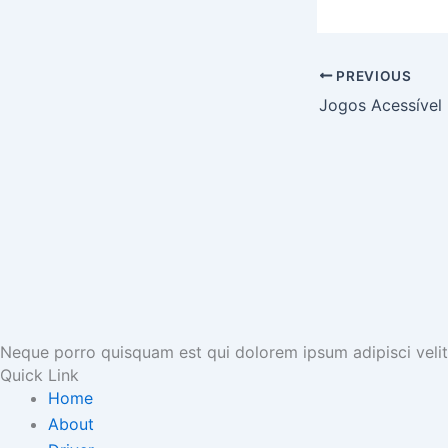
PREVIOUS
Neque porro quisquam est qui dolorem ipsum adipisci veli
Quick Link
Home
About