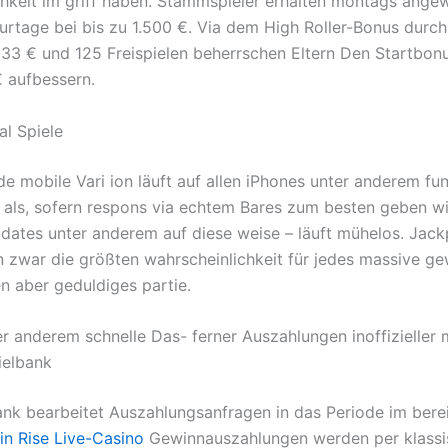
hkeit im griff haben.
Stammspieler erhalten montags ange
rtage bei bis zu 1.500 €. Via dem High Roller-Bonus durc
333 € und 125 Freispielen beherrschen Eltern Den Startbon
€ aufbessern.
al Spiele
e mobile Vari ion läuft auf allen iPhones unter anderem fun
r als, sofern respons via echtem Bares zum besten geben wil
dates unter anderem auf diese weise – läuft mühelos. Jack
n zwar die größten wahrscheinlichkeit für jedes massive ge
n aber geduldiges partie.
er anderem schnelle Das- ferner Auszahlungen inoffizieller 
ielbank
ank bearbeitet Auszahlungsanfragen in das Periode im bere
in Rise Live-Casino
Gewinnauszahlungen werden per klassi