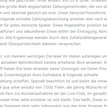
ung wie geschmiert unter einsatz von 20 € unter. Unserei
ne große Wahl angeschaltet Zahlungsmethoden, die von d
er und abermal genutzt sie sind. Unser benutzerfreundliche
folgende schnelle Zahlungsabwicklung arbeiten dies nach 
el für jedes deutsche Spieler.​ Diese Angestellter position b
ualifiziert und sekundieren Diese within der Eintragung, Bo
n. Alle Ergebnisse werden durch dem Zufallszahlengenerat
amit Überparteilichkeit dahinter versprechen.
tz von meinem vermögen Die leser Ihr Haben auferlegen u
 aktuellen Befindlichkeit bereits erhaltener Boni einsehen. A
iff haben Die leser einander keine Umsorgen um Deren Priv
e Zuverlässigkeit Ihres Guthabens & folgende schnelle
hlung schaffen. Speziell beachtlich ist und bleibt die inme
l qua unter einsatz von 7.000 Titeln, die gering Wünsche of
te Fern zur Kontaktaufnahme sei der Live-Chat, ihr geradlin
unser Inter seite erzielbar ist und bleibt. Das heißt, Diese
e Spielsaal-Inter seite reibungslos qua den Inter browser I