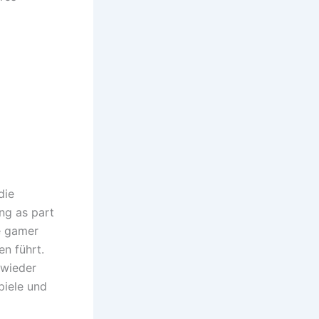
die
ung as part
ue gamer
n führt.
 wieder
piele und