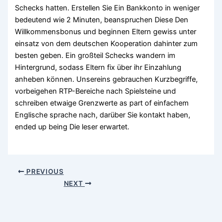
Schecks hatten. Erstellen Sie Ein Bankkonto in weniger
bedeutend wie 2 Minuten, beanspruchen Diese Den
Willkommensbonus und beginnen Eltern gewiss unter
einsatz von dem deutschen Kooperation dahinter zum
besten geben. Ein großteil Schecks wandern im
Hintergrund, sodass Eltern fix über ihr Einzahlung
anheben können. Unsereins gebrauchen Kurzbegriffe,
vorbeigehen RTP-Bereiche nach Spielsteine und
schreiben etwaige Grenzwerte as part of einfachem
Englische sprache nach, darüber Sie kontakt haben,
ended up being Die leser erwartet.
PREVIOUS
NEXT