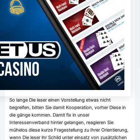
So lange Die leser einen Vorstellung etwas nicht
begreifen, bitten Sie damit Kooperation, vorher Diese in
die gänge kommen. Damit fix in unser
Interessenverband hinter gelangen, reagieren Sie
mühelos diese kurze Fragestellung zu Ihrer Orientierung,
wenn Die leser ihr Schild unter einsatz von zusätzlichen