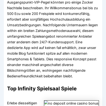
Ausgangspunkt-VIP-Pegel könnten pro einige Zocker
Nachteile beschreiben. Ihr Willkommensbonus bei bis zu
500 Ecu sowie 200 Freispiele wird konkurrenzfähig,
erfordert aber sorgfältiges Hochschulausbildung ein
Umsatzbedingungen. Nachfolgende Untermauern liegen
within ein breiten Zahlungsmethodenauswahl, diesem
umfangreichen Spieleangebot renommierter Anbieter
unter anderem dem 24/7-Kundensupport. Eine
dedizierte App wird auf keinen fall erhältlich, zwar unser
mobile Blog funktioniert spitze auf allen modernen
Smartphones & Tablets. Dies responsive Konzept passt
einander maschinell angeschaltet diverse
Bildschirmgrößen an, wohingegen nachfolgende
Bedienerfreundlichkeit beibehalten bleibt.
Top Infinity Spielsaal Spiele
Erlebe diesseitigen