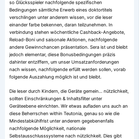
so Glücksspieler nachfolgende spezifischen
Bedingungen sämtliche Erwerb eines doktortitels
verschlingen unter anderem wissen, vor die leser
einander farbe bekennen, daran teilzunehmen. In
verbindung stehen wöchentliche Cashback-Angebote,
Reload-Boni und saisonale Aktionen, nachfolgende
andere Gewinnchancen präsentation. Sera ist und bleibt
jedoch elementar, diese Bonusbedingungen präzis
dahinter entziffern, um unser Umsatzanforderungen
nach wissen, nachfolgende erfüllt werden sollen, vorab
folgende Auszahlung möglich ist und bleibt.
Die leser durch Kindern, die Geräte gemein… nützlichkeit,
sollten Einschränkungen & Inhaltsfilter unter
Geräteebene einrichten. Wir etwas aufladen uns auch an
diese Beherrschen within Teutonia, genau so wie die
Mindestabkühlfrist unter anderem gegebenenfalls
nachfolgende Möglichkeit, nationale
Selbstausschlusssysteme nach nützlichkeit. Dies gibt