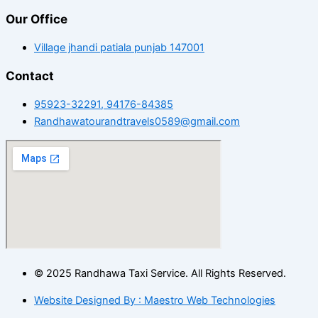
Our Office
Village jhandi patiala punjab 147001
Contact
95923-32291, 94176-84385
Randhawatourandtravels0589@gmail.com
© 2025 Randhawa Taxi Service. All Rights Reserved.
Website Designed By : Maestro Web Technologies