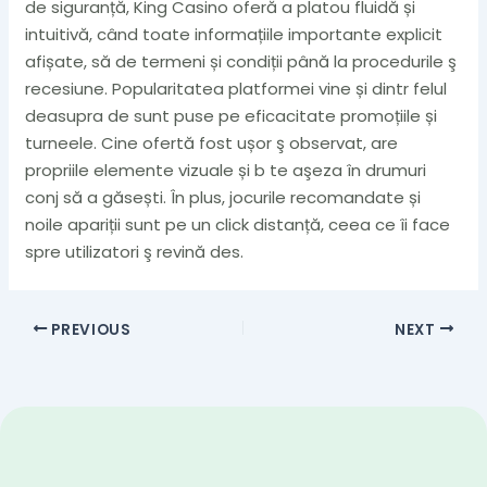
de siguranță, King Casino oferă a platou fluidă și
intuitivă, când toate informațiile importante explicit
afișate, să de termeni și condiții până la procedurile ş
recesiune. Popularitatea platformei vine și dintr felul
deasupra de sunt puse pe eficacitate promoțiile și
turneele. Cine ofertă fost ușor ş observat, are
propriile elemente vizuale și b te aşeza în drumuri
conj să a găsești. În plus, jocurile recomandate și
noile apariții sunt pe un click distanță, ceea ce îi face
spre utilizatori ş revină des.
PREVIOUS
NEXT