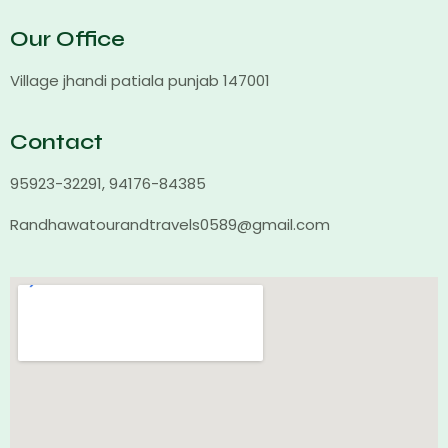
Our Office
Village jhandi patiala punjab 147001
Contact
95923-32291, 94176-84385
Randhawatourandtravels0589@gmail.com