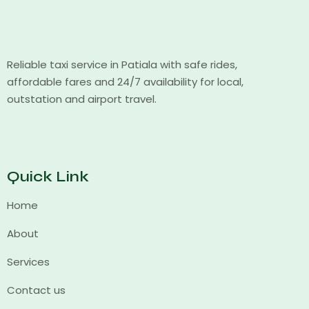
Reliable taxi service in Patiala with safe rides,
affordable fares and 24/7 availability for local,
outstation and airport travel.
Quick Link
Home
About
Services
Contact us