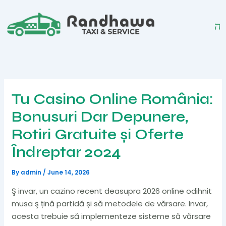
Skip
to
content
Tu Casino Online România:
Bonusuri Dar Depunere,
Rotiri Gratuite și Oferte
Îndreptar 2024
By
admin
/
June 14, 2026
Ş invar, un cazino recent deasupra 2026 online odihnit
musa ş țină partidă și să metodele de vărsare. Invar,
acesta trebuie să implementeze sisteme să vărsare