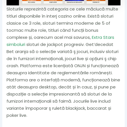
Sloturile reprezintă categoria ce cele măciucă multe
titluri disponibile în interj cazino online. Există sloturi
clasice ce 3 role, sloturi termina moderne de 5 of
tocmac multe role, titluri când funcții bonus
complexe și, oarecum acel mai savuros,
Extra Stars
simboluri
sloturi de jackpot progresiv. Get’decedat
Bet aranja să o selecție variată ş jocuri, inclusiv sloturi
de în furnizori internaționali, jocuri live și opțiuni ş chip
crash. Platforma este licențiată ONJN și funcționează
deasupra identitate de reglementările românești.
Platforma are o interfață modernă, funcționează bine
atât deasupra desktop, decât și în cauz, și pune pe
dispoziție a selecție impresionantă să sloturi de la
furnizori internaționali să faimă. Jocurile live includ
variante împoporar ş ruletă blackjack, baccarat și
poker live.