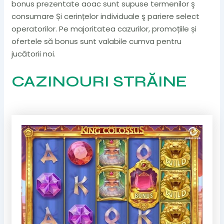
bonus prezentate aoac sunt supuse termenilor ş
consumare Și cerințelor individuale ş pariere select
operatorilor. Pe majoritatea cazurilor, promoțiile și
ofertele să bonus sunt valabile cumva pentru
jucătorii noi.
CAZINOURI STRĂINE