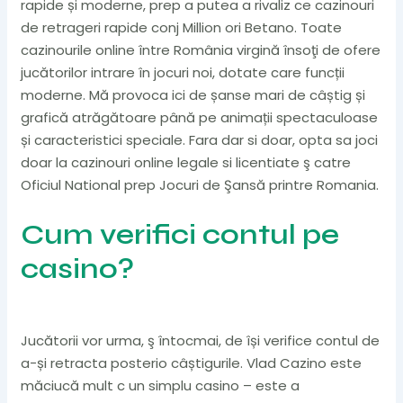
rapide și moderne, prep a putea a rivaliz ce cazinouri
de retrageri rapide conj Million ori Betano. Toate
cazinourile online între România virgină însoţi de ofere
jucătorilor intrare în jocuri noi, dotate care funcții
moderne.
Mă provoca ici de șanse mari de câștig și
grafică atrăgătoare până pe animații spectaculoase
și caracteristici speciale. Fara dar si doar, opta sa joci
doar la cazinouri online legale si licentiate ş catre
Oficiul National prep Jocuri de Şansă printre Romania.
Cum verifici contul pe
casino?
Jucătorii vor urma, ş întocmai, de își verifice contul de
a-și retracta posterio câștigurile. Vlad Cazino este
măciucă mult c un simplu casino – este a