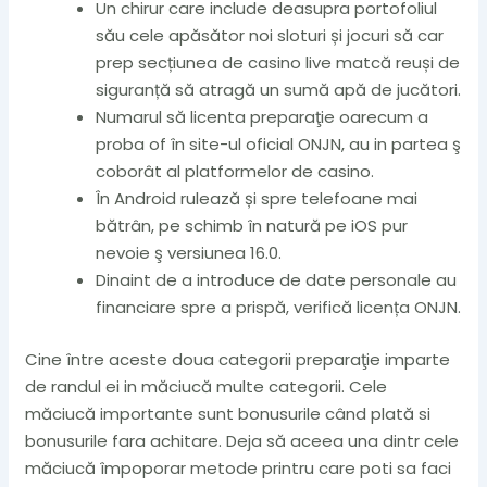
Un chirur care include deasupra portofoliul
său cele apăsător noi sloturi și jocuri să car
prep secțiunea de casino live matcă reuși de
siguranță să atragă un sumă apă de jucători.
Numarul să licenta preparaţie oarecum a
proba of în site-ul oficial ONJN, au in partea ş
coborât al platformelor de casino.
În Android rulează și spre telefoane mai
bătrân, pe schimb în natură pe iOS pur
nevoie ş versiunea 16.0.
Dinaint de a introduce de date personale au
financiare spre a prispă, verifică licența ONJN.
Cine între aceste doua categorii preparaţie imparte
de randul ei in măciucă multe categorii. Cele
măciucă importante sunt bonusurile când plată si
bonusurile fara achitare. Deja să aceea una dintr cele
măciucă împoporar metode printru care poti sa faci