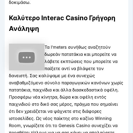
δοκιμάσω.
Καλύτερο Interac Casino Γρήγορη
Ανάληψη
Τα I'meters συνήθως αναζητούν
δωρεάν πατατάκια και μπορείτε να
λάβετε εκπτώσεις που μπορείτε να
παίξετε αντί να βλάψετε τον
δανειστή. Σας καλύψαμε με ένα συνεχώς
αναβαθμιζόμενο σύνολο παραγωγικών κανόνων χωρίς
πατατάκια, παιχνίδια και άλλα διασκεδαστικά οφέλη.
Προσφέρω νέα κίνητρα, δώρα και οφέλη εντός
παιχνιδιού στο δικό σας μέρος, πράγμα που σημαίνει
ότι δεν χρειάζεται να ψάχνετε στις διάφορες
ιστοσελίδες. Ως νέος παίκτης στο καζίνο Winning
Room, γνωρίζετε ότι το Genesis Casino συνεχίζει να
προσθέτει τίτλους για να σας κάνει να απολαύσετε.