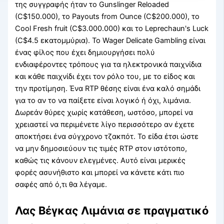
της συγγραφής ήταν το Gunslinger Reloaded
(C$150.000), το Payouts from Ounce (C$200.000), το
Cool Fresh fruit (C$3.000.000) και το Leprechaun's Luck
(C$4.5 εκατομμύρια). Το Wager Delicate Gambling είναι
ένας φίλος που έχει δημιουργήσει πολύ
ενδιαφέροντες τρόπους για τα ηλεκτρονικά παιχνίδια
και κάθε παιχνίδι έχει τον ρόλο του, με το είδος και
την προτίμηση. Ένα RTP θέσης είναι ένα καλό σημάδι
για το αν το να παίξετε είναι λογικό ή όχι, λιμάνια.
Δωρεάν θύρες χωρίς κατάθεση, ωστόσο, μπορεί να
χρειαστεί να περιμένετε λίγο περισσότερο αν έχετε
αποκτήσει ένα σύγχρονο τζακπότ. Το είδα έτσι ώστε
να μην δημοσιεύουν τις τιμές RTP στον ιστότοπο,
καθώς τις κάνουν ελεγμένες. Αυτό είναι μερικές
φορές ασυνήθιστο και μπορεί να κάνετε κάτι πιο
σαφές από ό,τι θα λέγαμε.
Λας Βέγκας Λιμάνια σε πραγματικό