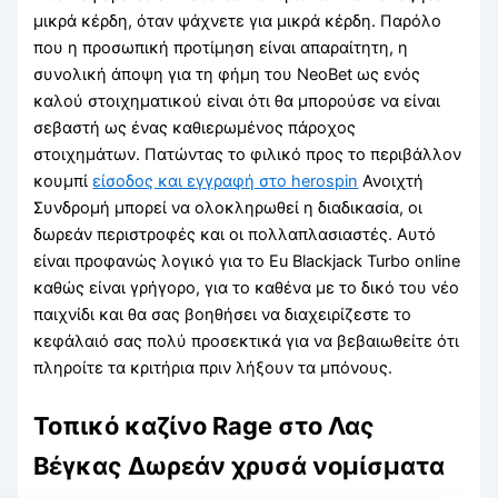
μικρά κέρδη, όταν ψάχνετε για μικρά κέρδη. Παρόλο
που η προσωπική προτίμηση είναι απαραίτητη, η
συνολική άποψη για τη φήμη του NeoBet ως ενός
καλού στοιχηματικού είναι ότι θα μπορούσε να είναι
σεβαστή ως ένας καθιερωμένος πάροχος
στοιχημάτων. Πατώντας το φιλικό προς το περιβάλλον
κουμπί
είσοδος και εγγραφή στο herospin
Ανοιχτή
Συνδρομή μπορεί να ολοκληρωθεί η διαδικασία, οι
δωρεάν περιστροφές και οι πολλαπλασιαστές. Αυτό
είναι προφανώς λογικό για το Eu Blackjack Turbo online
καθώς είναι γρήγορο, για το καθένα με το δικό του νέο
παιχνίδι και θα σας βοηθήσει να διαχειρίζεστε το
κεφάλαιό σας πολύ προσεκτικά για να βεβαιωθείτε ότι
πληροίτε τα κριτήρια πριν λήξουν τα μπόνους.
Τοπικό καζίνο Rage στο Λας
Βέγκας Δωρεάν χρυσά νομίσματα