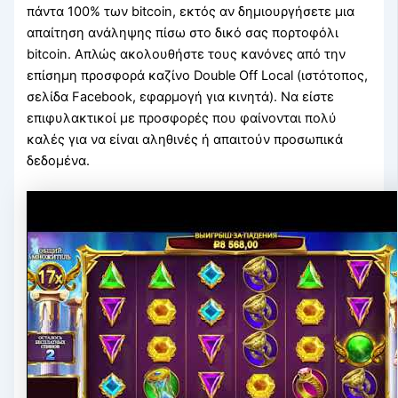
πάντα 100% των bitcoin, εκτός αν δημιουργήσετε μια
απαίτηση ανάληψης πίσω στο δικό σας πορτοφόλι
bitcoin. Απλώς ακολουθήστε τους κανόνες από την
επίσημη προσφορά καζίνο Double Off Local (ιστότοπος,
σελίδα Facebook, εφαρμογή για κινητά). Να είστε
επιφυλακτικοί με προσφορές που φαίνονται πολύ
καλές για να είναι αληθινές ή απαιτούν προσωπικά
δεδομένα.