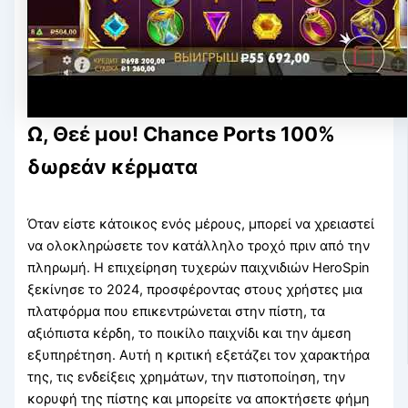
Ω, Θεέ μου! Chance Ports 100%
δωρεάν κέρματα
Όταν είστε κάτοικος ενός μέρους, μπορεί να χρειαστεί
να ολοκληρώσετε τον κατάλληλο τροχό πριν από την
πληρωμή. Η επιχείρηση τυχερών παιχνιδιών HeroSpin
ξεκίνησε το 2024, προσφέροντας στους χρήστες μια
πλατφόρμα που επικεντρώνεται στην πίστη, τα
αξιόπιστα κέρδη, το ποικίλο παιχνίδι και την άμεση
εξυπηρέτηση. Αυτή η κριτική εξετάζει τον χαρακτήρα
της, τις ενδείξεις χρημάτων, την πιστοποίηση, την
κορυφή της πίστης και μπορείτε να αποκτήσετε φήμη