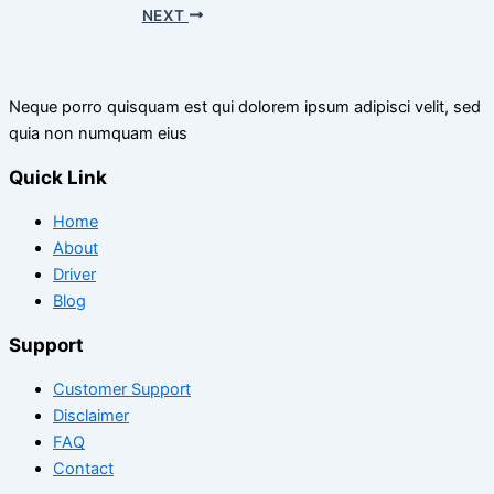
NEXT
Neque porro quisquam est qui dolorem ipsum adipisci velit, sed
quia non numquam eius
Quick Link
Home
About
Driver
Blog
Support
Customer Support
Disclaimer
FAQ
Contact