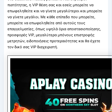
πιστότητας, η VIP θέση σας και εσείς μπορείτε να
επωφεληθείτε και να γίνετε μεγαλύτεροι και μπορείτε
να γίνετε μεγάλοι. Με κάθε επίπεδο που μπορείτε,
μπορείτε να επωφεληθείτε από αυτούς τους
επαγγελματίες, όπως υψηλά όρια αποστασιοποίησης,
προσφορές VIP, μεγαλύτερα μπόνους επιστροφής
μετρητών, ειδοποιήσεις προτεραιότητας και θα έχετε
τον δικό σας VIP διαχειριστή.