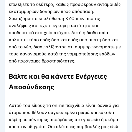
επιλέξετε το δεύτερο, καθώς προσφέρουν ανταμοιβές
εκατομμυρίων δολαρίων προς απόσπαση.
Χρειαζόμαστε επαλήθευση KYC πριν από τις
αναλήψεις και έχετε έγκυρη ταυτότητα και
αποδεικτικά στοιχεία στόχου. Αυτή η διαδικασία
καλύπτει τόσο εσάς όσο και εμάς από απάτη όσο και
από το νέο, διασφαλίζοντας ότι συμμορφωνόμαστε με
τους κανονισμούς κατά της νομιμοποίησης εσόδων
από παράνομες δραστηριότητες.
Βάλτε και θα κάνετε Ενέργειες
Αποσύνδεσης
Αυτού του είδους τα online παιχνίδια είναι ιδανικά για
άτομα που θέλουν συγκεκριμένα μικρά και εύκολα
κέρδη σε σύντομες αποδράσεις στο γραφείο ή ακόμα
και όταν οδηγείτε. Οι καλύτερες συμβουλές μας εδώ