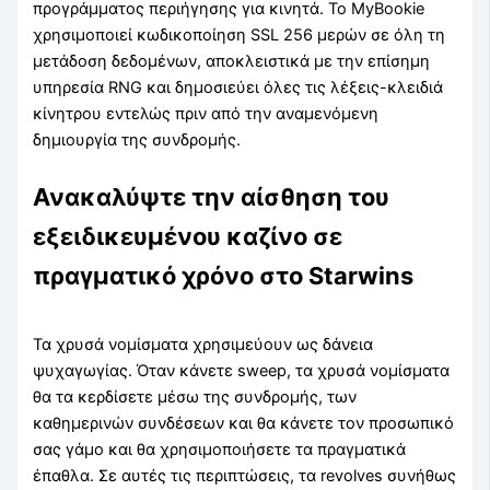
προγράμματος περιήγησης για κινητά. Το MyBookie
χρησιμοποιεί κωδικοποίηση SSL 256 μερών σε όλη τη
μετάδοση δεδομένων, αποκλειστικά με την επίσημη
υπηρεσία RNG και δημοσιεύει όλες τις λέξεις-κλειδιά
κίνητρου εντελώς πριν από την αναμενόμενη
δημιουργία της συνδρομής.
Ανακαλύψτε την αίσθηση του
εξειδικευμένου καζίνο σε
πραγματικό χρόνο στο Starwins
Τα χρυσά νομίσματα χρησιμεύουν ως δάνεια
ψυχαγωγίας. Όταν κάνετε sweep, τα χρυσά νομίσματα
θα τα κερδίσετε μέσω της συνδρομής, των
καθημερινών συνδέσεων και θα κάνετε τον προσωπικό
σας γάμο και θα χρησιμοποιήσετε τα πραγματικά
έπαθλα. Σε αυτές τις περιπτώσεις, τα revolves συνήθως