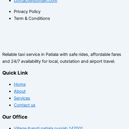
contact@domain.com
Privacy Policy
Term & Conditions
Reliable taxi service in Patiala with safe rides, affordable fares
and 24/7 availability for local, outstation and airport travel.
Quick Link
Home
About
Services
Contact us
Our Office
Village jhandi patiala punjab 147001