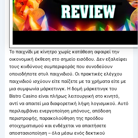
Το παιχνίδι με κίνητρο χωρίς κατάθεση αφαιρεί την
οικονομική έκθεση στο σημείο εισόδου. Δεν εξαλείφει
τους κινδύνους συμπεριφοράς που συνοδεύουν
οποιοδήποτε στυλ παιχνιδιού. Οι πρακτικές ελέγχου
παιχνιδιού ισχύουν είτε παίζετε με τα χρήματα είτε με
μια συμφωνία μάρκετινγκ. Η δομή μάρκετινγκ του
Bistro Casino είναι πλήρως λειτουργική στο κινητό,
αντί να απαιτεί μια διαφορετική λήψη λογισμικού. Αυτό
περιλαμβάνει ενεργοποίηση μπόνους, απόδοση
περιστροφής, παρακολούθηση της προόδου
στοιχηματισμού και ενδέχεται να απαιτήσετε
αποστασιοποίηση – όλα μέσω ενός δεκτικού