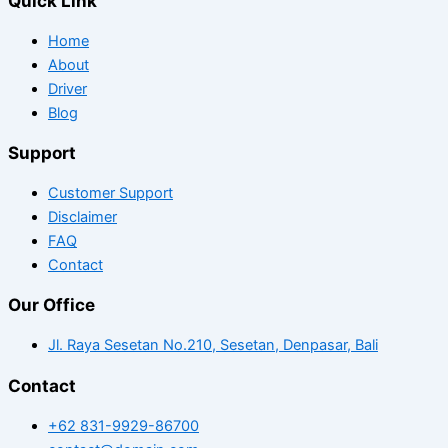
Quick Link
Home
About
Driver
Blog
Support
Customer Support
Disclaimer
FAQ
Contact
Our Office
Jl. Raya Sesetan No.210, Sesetan, Denpasar, Bali
Contact
+62 831-9929-86700