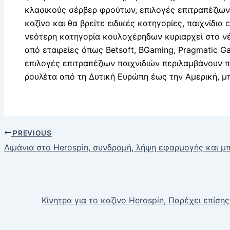
κλασικούς σέρβερ φρούτων, επιλογές επιτραπέζιων
καζίνο και θα βρείτε ειδικές κατηγορίες, παιχνίδια
νεότερη κατηγορία κουλοχέρηδων κυριαρχεί στο ν
από εταιρείες όπως Betsoft, BGaming, Pragmatic Ga
επιλογές επιτραπέζιων παιχνιδιών περιλαμβάνουν π
ρουλέτα από τη Δυτική Ευρώπη έως την Αμερική, μ
PREVIOUS
Λιμάνια στο Herospin, συνδρομή, λήψη εφαρμογής και μ
Κίνητρα για το καζίνο Herospin, Παρέχει επίση