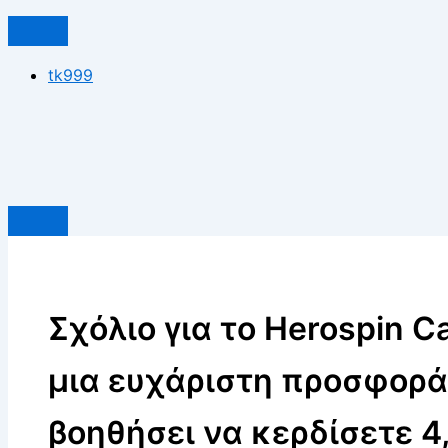
tk999
Σχόλιο για το Herospin 
μια ευχάριστη προσφορά 
βοηθήσει να κερδίσετε 4