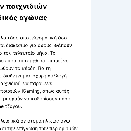
ν παιχνιδιών
αδικός αγώνας
κλα τόσο αποτελεσματική όσο
αι διαθέσιμο για όσους βλέπουν
ο τον τελευταίο μήνα. Το
back που αποκτήθηκε μπορεί να
ωθούν τα κέρδη. Για τη
α διαθέτει μια ισχυρή συλλογή
αιχνιδιού, να παραμένει
εταιρειών iGaming, όπως αυτές.
υ μπορούν να καθορίσουν πόσο
ne τζόγου.
λειστικά σε άτομα ηλικίας άνω
 και την επίγνωση των περιορισμών.