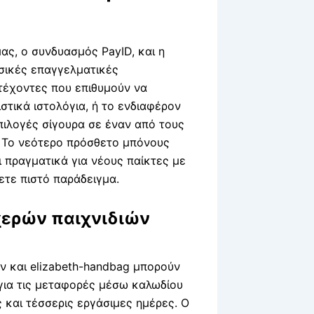
ας, ο συνδυασμός PayID, και η
σικές επαγγελματικές
τέχοντες που επιθυμούν να
στικά ιστολόγια, ή το ενδιαφέρον
επιλογές σίγουρα σε έναν από τους
.
Το νεότερο πρόσθετο μπόνους
 πραγματικά για νέους παίκτες με
ετε πιστό παράδειγμα.
υχερών παιχνιδιών
ν και elizabeth-handbag μπορούν
για τις μεταφορές μέσω καλωδίου
 και τέσσερις εργάσιμες ημέρες. Ο