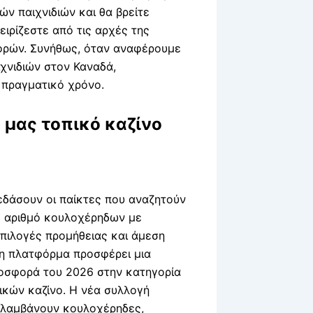
ών παιχνιδιών και θα βρείτε
ειρίζεστε από τις αρχές της
ορών. Συνήθως, όταν αναφέρουμε
χνιδιών στον Καναδά,
ν πραγματικό χρόνο.
ό μας τοπικό καζίνο
κεδάσουν οι παίκτες που αναζητούν
 αριθμό κουλοχέρηδων με
πιλογές προμήθειας και άμεση
 η πλατφόρμα προσφέρει μια
οσφορά του 2026 στην κατηγορία
πικών καζίνο. Η νέα συλλογή
ριλαμβάνουν κουλοχέρηδες,