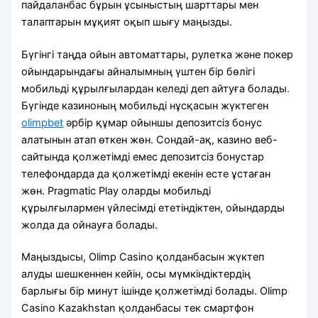
пайдаланбас бұрын ұсыныстың шарттары мен
талаптарын мұқият оқып шығу маңызды.
Бүгінгі таңда ойын автоматтары, рулетка және покер
ойындарындағы айналымның үштен бір бөлігі
мобильді құрылғылардан келеді деп айтуға болады.
Бүгінде казиноның мобильді нұсқасын жүктеген
olimpbet
әрбір құмар ойыншы депозитсіз бонус
алатынын атап өткен жөн. Сондай-ақ, казино веб-
сайтында қолжетімді емес депозитсіз бонустар
телефондарда да қолжетімді екенін есте ұстаған
жөн. Pragmatic Play оларды мобильді
құрылғылармен үйлесімді ететіндіктен, ойындарды
жолда да ойнауға болады.
Маңыздысы, Olimp Casino қолданбасын жүктеп
алуды шешкеннен кейін, осы мүмкіндіктердің
барлығы бір минут ішінде қолжетімді болады. Olimp
Casino Kazakhstan қолданбасы тек смартфон