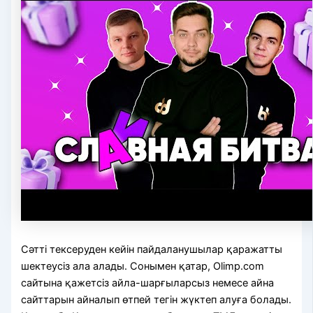
Сәтті тексеруден кейін пайдаланушылар қаражатты
шектеусіз ала алады. Сонымен қатар, Olimp.com
сайтына қажетсіз айла-шарғыларсыз немесе айна
сайттарын айналып өтпей тегін жүктеп алуға болады.