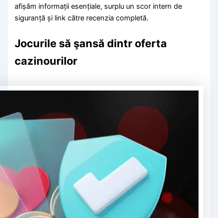
afișăm informații esențiale, surplu un scor intern de
siguranță și link către recenzia completă.
Jocurile să şansă dintr oferta
cazinourilor