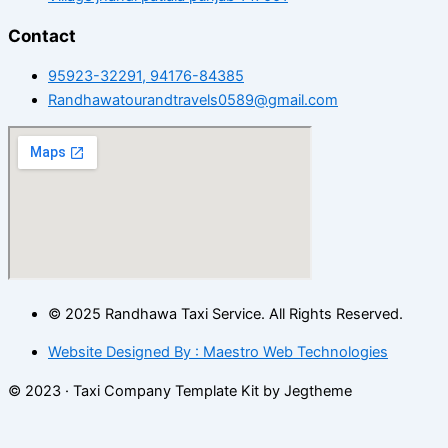
Contact
95923-32291, 94176-84385
Randhawatourandtravels0589@gmail.com
© 2025 Randhawa Taxi Service. All Rights Reserved.
Website Designed By : Maestro Web Technologies
© 2023 · Taxi Company Template Kit by Jegtheme