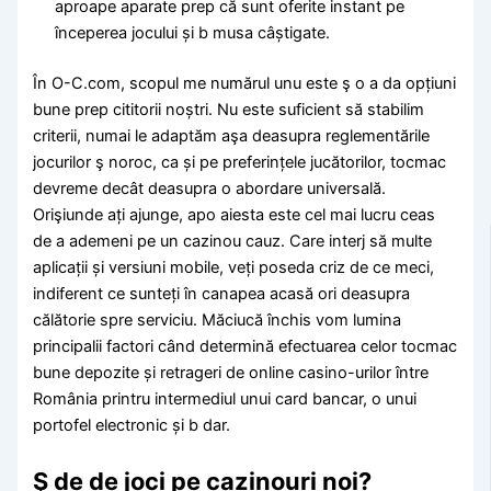
aproape aparate prep că sunt oferite instant pe
începerea jocului și b musa câștigate.
În O-C.com, scopul me numărul unu este ş o a da opțiuni
bune prep cititorii noștri. Nu este suficient să stabilim
criterii, numai le adaptăm aşa deasupra reglementările
jocurilor ş noroc, ca și pe preferințele jucătorilor, tocmac
devreme decât deasupra o abordare universală.
Orişiunde ați ajunge, apo aiesta este cel mai lucru ceas
de a ademeni pe un cazinou cauz. Care interj să multe
aplicații și versiuni mobile, veți poseda criz de ce meci,
indiferent ce sunteți în canapea acasă ori deasupra
călătorie spre serviciu. Măciucă închis vom lumina
principalii factori când determină efectuarea celor tocmac
bune depozite și retrageri de online casino-urilor între
România printru intermediul unui card bancar, o unui
portofel electronic și b dar.
Ş de de joci pe cazinouri noi?