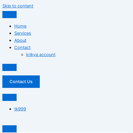
Skip to content
Home
Services
About
Contact
krikya account
Contact Us
tk999