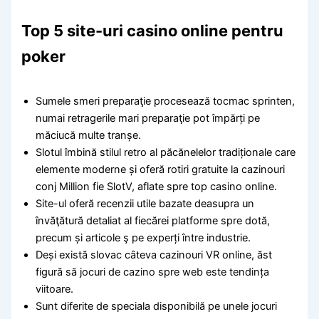
Top 5 site-uri casino online pentru
poker
Sumele smeri preparaţie procesează tocmac sprinten,
numai retragerile mari preparaţie pot împărți pe
măciucă multe tranșe.
Slotul îmbină stilul retro al păcănelelor tradiționale care
elemente moderne și oferă rotiri gratuite la cazinouri
conj Million fie SlotV, aflate spre top casino online.
Site-ul oferă recenzii utile bazate deasupra un
învăţătură detaliat al fiecărei platforme spre dotă,
precum și articole ş pe experți între industrie.
Deși există slovac câteva cazinouri VR online, ăst
figură să jocuri de cazino spre web este tendința
viitoare.
Sunt diferite de speciala disponibilă pe unele jocuri