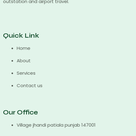
outstation and airport travel.
Quick Link
Home
About
Services
Contact us
Our Office
Village jhandi patiala punjab 147001