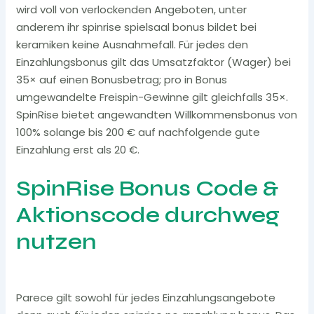
wird voll von verlockenden Angeboten, unter
anderem ihr spinrise spielsaal bonus bildet bei
keramiken keine Ausnahmefall. Für jedes den
Einzahlungsbonus gilt das Umsatzfaktor (Wager) bei
35× auf einen Bonusbetrag; pro in Bonus
umgewandelte Freispin-Gewinne gilt gleichfalls 35×.
SpinRise bietet angewandten Willkommensbonus von
100% solange bis 200 € auf nachfolgende gute
Einzahlung erst als 20 €.
SpinRise Bonus Code &
Aktionscode durchweg
nutzen
Parece gilt sowohl für jedes Einzahlungsangebote