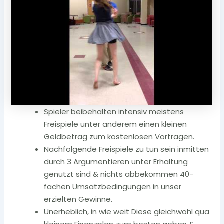
Spieler beibehalten intensiv meistens
Freispiele unter anderem einen kleinen
Geldbetrag zum kostenlosen Vortragen.
Nachfolgende Freispiele zu tun sein inmitten
durch 3 Argumentieren unter Erhaltung
genutzt sind & nichts abbekommen 40-
fachen Umsatzbedingungen in unser
erzielten Gewinne.
Unerheblich, in wie weit Diese gleichwohl qua