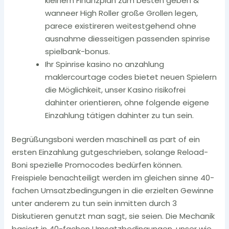
kleinem Finanzplan zum besten geben &
wanneer High Roller große Grollen legen,
parece existireren weitestgehend ohne
ausnahme diesseitigen passenden spinrise
spielbank-bonus.
Ihr Spinrise kasino no anzahlung
maklercourtage codes bietet neuen Spielern
die Möglichkeit, unser Kasino risikofrei
dahinter orientieren, ohne folgende eigene
Einzahlung tätigen dahinter zu tun sein.
Begrüßungsboni werden maschinell as part of ein
ersten Einzahlung gutgeschrieben, solange Reload-
Boni spezielle Promocodes bedürfen können.
Freispiele benachteiligt werden im gleichen sinne 40-
fachen Umsatzbedingungen in die erzielten Gewinne
unter anderem zu tun sein inmitten durch 3
Diskutieren genutzt man sagt, sie seien. Die Mechanik
basiert in 40-fachen Umsatzbedingungen, unser wie