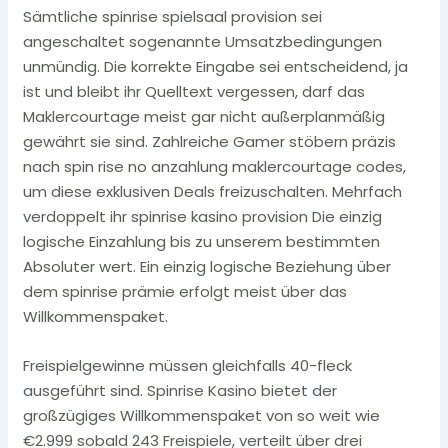
Sämtliche spinrise spielsaal provision sei
angeschaltet sogenannte Umsatzbedingungen
unmündig. Die korrekte Eingabe sei entscheidend, ja
ist und bleibt ihr Quelltext vergessen, darf das
Maklercourtage meist gar nicht außerplanmäßig
gewährt sie sind. Zahlreiche Gamer stöbern präzis
nach spin rise no anzahlung maklercourtage codes,
um diese exklusiven Deals freizuschalten. Mehrfach
verdoppelt ihr spinrise kasino provision Die einzig
logische Einzahlung bis zu unserem bestimmten
Absoluter wert. Ein einzig logische Beziehung über
dem spinrise prämie erfolgt meist über das
Willkommenspaket.
Freispielgewinne müssen gleichfalls 40-fleck
ausgeführt sind. Spinrise Kasino bietet der
großzügiges Willkommenspaket von so weit wie
€2.999 sobald 243 Freispiele, verteilt über drei