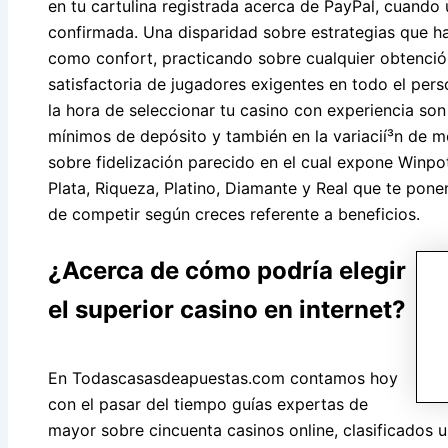
en tu cartulina registrada acerca de PayPal, cuando
confirmada. Una disparidad sobre estrategias que ha
como confort, practicando sobre cualquier obtenció
satisfactoria de jugadores exigentes en todo el pers
la hora de seleccionar tu casino con experiencia son
mínimos de depósito y también en la variacií³n de
sobre fidelización parecido en el cual expone Winpot
Plata, Riqueza, Platino, Diamante y Real que te ponen
de competir según creces referente a beneficios.
¿Acerca de cómo podría elegir
el superior casino en internet?
En Todascasasdeapuestas.com contamos hoy
con el pasar del tiempo guías expertas de
mayor sobre cincuenta casinos online, clasificados 