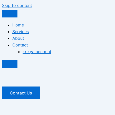
Skip to content
Home
Services
About
Contact
krikya account
Contact Us