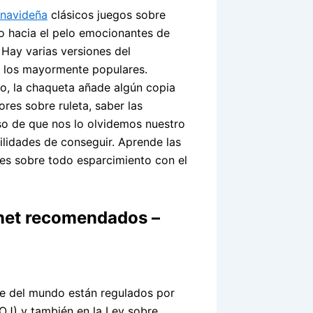
 navideña
clásicos juegos sobre
o hacia el pelo emocionantes de
 Hay varias versiones del
a los mayormente populares.
ro, la chaqueta añade algún copia
ores sobre ruleta, saber las
aso de que nos lo olvidemos nuestro
ilidades de conseguir. Aprende las
es sobre todo esparcimiento con el
rnet recomendados –
rte del mundo están regulados por
OJ) y también en la Ley sobre