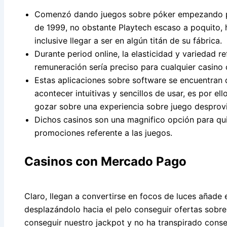
Comenzó dando juegos sobre póker empezando po
de 1999, no obstante Playtech escaso a poquito,
inclusive llegar a ser en algún titán de su fábrica.
Durante period online, la elasticidad y variedad re
remuneración serí­a preciso para cualquier casino 
Estas aplicaciones sobre software se encuentran d
acontecer intuitivas y sencillos de usar, es por e
gozar sobre una experiencia sobre juego desprovi
Dichos casinos son una magnifico opción para quie
promociones referente a las juegos.
Casinos con Mercado Pago
Claro, llegan a convertirse en focos de luces añade 
desplazándolo hacia el pelo conseguir ofertas sobre 
conseguir nuestro jackpot y no ha transpirado conse