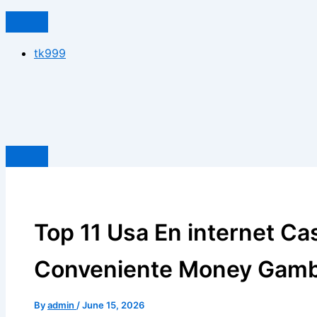
tk999
Top 11 Usa En internet Ca
Conveniente Money Gambl
By
admin
/
June 15, 2026