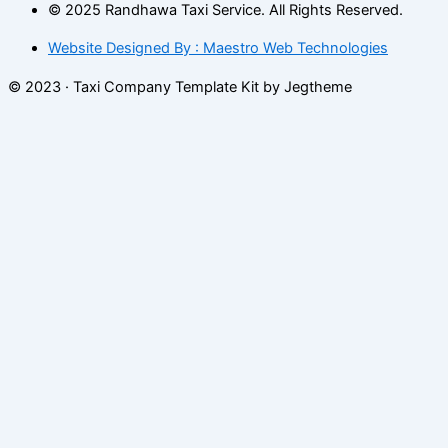
© 2025 Randhawa Taxi Service. All Rights Reserved.
Website Designed By : Maestro Web Technologies
© 2023 · Taxi Company Template Kit by Jegtheme