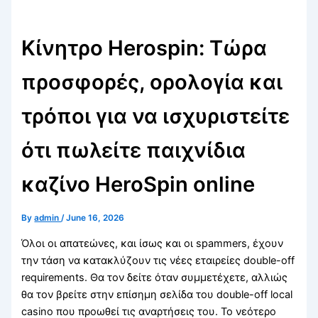
Κίνητρο Herospin: Τώρα
προσφορές, ορολογία και
τρόποι για να ισχυριστείτε
ότι πωλείτε παιχνίδια
καζίνο HeroSpin online
By
admin
/
June 16, 2026
Όλοι οι απατεώνες, και ίσως και οι spammers, έχουν
την τάση να κατακλύζουν τις νέες εταιρείες double-off
requirements. Θα τον δείτε όταν συμμετέχετε, αλλιώς
θα τον βρείτε στην επίσημη σελίδα του double-off local
casino που προωθεί τις αναρτήσεις του. Το νεότερο