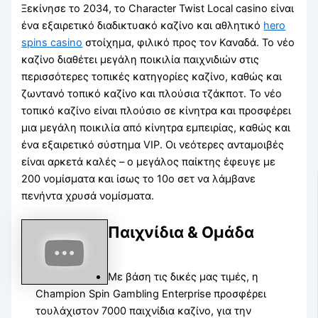
Ξεκίνησε το 2034, το Character Twist Local casino είναι
ένα εξαιρετικό διαδικτυακό καζίνο και αθλητικό
hero
spins casino
στοίχημα, φιλικό προς τον Καναδά. Το νέο
καζίνο διαθέτει μεγάλη ποικιλία παιχνιδιών στις
περισσότερες τοπικές κατηγορίες καζίνο, καθώς και
ζωντανό τοπικό καζίνο και πλούσια τζάκποτ. Το νέο
τοπικό καζίνο είναι πλούσιο σε κίνητρα και προσφέρει
μια μεγάλη ποικιλία από κίνητρα εμπειρίας, καθώς και
ένα εξαιρετικό σύστημα VIP. Οι νεότερες ανταμοιβές
είναι αρκετά καλές – ο μεγάλος παίκτης έφευγε με
200 νομίσματα και ίσως το 10ο σετ να λάμβανε
πενήντα χρυσά νομίσματα.
Παιχνίδια & Ομάδα
Με βάση τις δικές μας τιμές, η
Champion Spin Gambling Enterprise προσφέρει
τουλάχιστον 7000 παιχνίδια καζίνο, για την