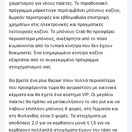
χαιρετισμού για νέους παίκτες. Το παραδοσιακό
πρόγραμμα μάρκετινγκ περιλαμβάνει μπόνους καζίνο,
δωρεάν περιστροφές και εβδομαδιαία επιστροφή
χρημάτων στις ηλεκτρονικές και πραγματικές
λειτουργίες καζίνο. Το μπόνους Crab θα προσφέρει
περισσότερα μπόνους, ανεξάρτητα από το πόσο
κυμαίνονται από τα τυπικά κίνητρα που δεν έχουν
δοκιμαστεί. Ένα ενημερωμένο κίνητρο καζίνο
εξαρτάται από το συγκεκριμένο πρόγραμμα
στοιχηματισμού σας.
Θα βρείτε ένα plus Bazaar όπου πολλά περισσότερα
που προσφέρονται τώρα θα αγοραστούν με εικονικά
κέρματα και θα έχετε ένα σύστημα VIP. Οι μεγάλοι
παίκτες θα πρέπει να μετακυλήσουν το νέο put και να
λάβουν επιπλέον μπόνους 6 φορές, στη Γερμανία και
στη Φινλανδία, είναι 5 φορές. Τα στοιχήματα με
αποδόσεις 2,0 για να κερδίσουν μονά ή 1,5 για να
κερδίσουν πολλαπλά στοιχήματα έχουν την τάση να