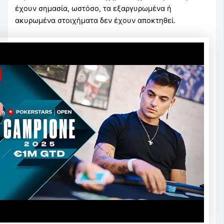
έχουν σημασία, ωστόσο, τα εξαργυρωμένα ή
ακυρωμένα στοιχήματα δεν έχουν αποκτηθεί.