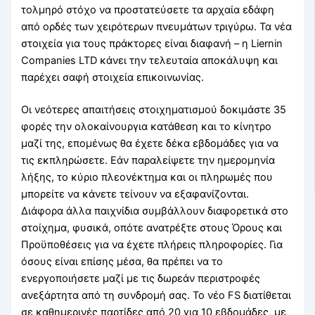
τολμηρό στόχο να προστατεύσετε τα αρχαία εδάφη
από ορδές των χειρότερων πνευμάτων τριγύρω. Τα νέα
στοιχεία για τους πράκτορες είναι διαφανή – η Liernin
Companies LTD κάνει την τελευταία αποκάλυψη και
παρέχει σαφή στοιχεία επικοινωνίας.
Οι νεότερες απαιτήσεις στοιχηματισμού δοκιμάστε 35
φορές την ολοκαίνουργια κατάθεση και το κίνητρο
μαζί της, επομένως θα έχετε δέκα εβδομάδες για να
τις εκπληρώσετε. Εάν παραλείψετε την ημερομηνία
λήξης, το κύριο πλεονέκτημα και οι πληρωμές που
μπορείτε να κάνετε τείνουν να εξαφανίζονται.
Διάφορα άλλα παιχνίδια συμβάλλουν διαφορετικά στο
στοίχημα, φυσικά, οπότε ανατρέξτε στους Όρους και
Προϋποθέσεις για να έχετε πλήρεις πληροφορίες. Για
όσους είναι επίσης μέσα, θα πρέπει να το
ενεργοποιήσετε μαζί με τις δωρεάν περιστροφές
ανεξάρτητα από τη συνδρομή σας. Το νέο FS διατίθεται
σε καθημερινές παρτίδες από 20 για 10 εβδομάδες, με