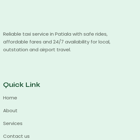
Reliable taxi service in Patiala with safe rides,
affordable fares and 24/7 availability for local,
outstation and airport travel.
Quick Link
Home
About
Services
Contact us