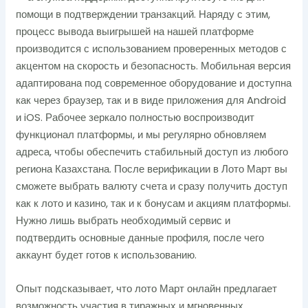
помощи в подтверждении транзакций. Наряду с этим,
процесс вывода выигрышей на нашей платформе
производится с использованием проверенных методов с
акцентом на скорость и безопасность. Мобильная версия
адаптирована под современное оборудование и доступна
как через браузер, так и в виде приложения для Android
и iOS. Рабочее зеркало полностью воспроизводит
функционал платформы, и мы регулярно обновляем
адреса, чтобы обеспечить стабильный доступ из любого
региона Казахстана. После верификации в Лото Март вы
сможете выбрать валюту счета и сразу получить доступ
как к лото и казино, так и к бонусам и акциям платформы.
Нужно лишь выбрать необходимый сервис и
подтвердить основные данные профиля, после чего
аккаунт будет готов к использованию.
Опыт подсказывает, что лото Март онлайн предлагает
возможность участия в тиражных и мгновенных