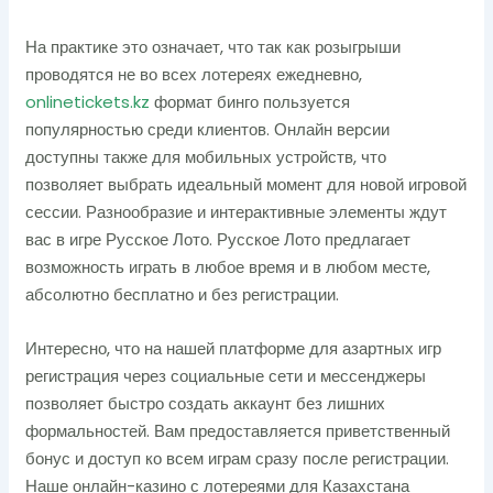
На практике это означает, что так как розыгрыши
проводятся не во всех лотереях ежедневно,
onlinetickets.kz
формат бинго пользуется
популярностью среди клиентов. Онлайн версии
доступны также для мобильных устройств, что
позволяет выбрать идеальный момент для новой игровой
сессии. Разнообразие и интерактивные элементы ждут
вас в игре Русское Лото. Русское Лото предлагает
возможность играть в любое время и в любом месте,
абсолютно бесплатно и без регистрации.
Интересно, что на нашей платформе для азартных игр
регистрация через социальные сети и мессенджеры
позволяет быстро создать аккаунт без лишних
формальностей. Вам предоставляется приветственный
бонус и доступ ко всем играм сразу после регистрации.
Наше онлайн-казино с лотереями для Казахстана