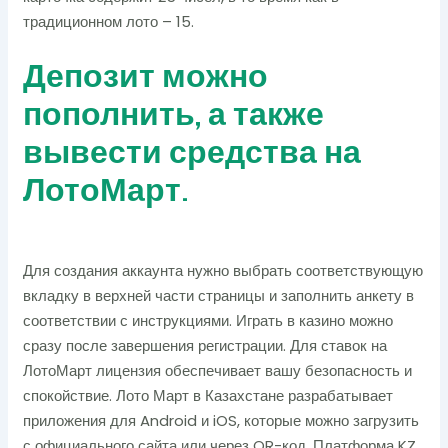
традиционном лото – 15.
Депозит можно
пополнить, а также
вывести средства на
ЛотоМарт.
Для создания аккаунта нужно выбрать соответствующую
вкладку в верхней части страницы и заполнить анкету в
соответствии с инструкциями. Играть в казино можно
сразу после завершения регистрации. Для ставок на
ЛотоМарт лицензия обеспечивает вашу безопасность и
спокойствие. Лото Март в Казахстане разрабатывает
приложения для Android и iOS, которые можно загрузить
с официального сайта или через QR-код. Платформа KZ