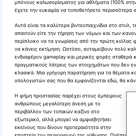
μπόνους καλωσορίσματος για αθλήματα (100% στην
έχετε την ευκαιρία να τοποθετήσετε περισσότερα σ
Αυτά είναι τα καλύτερα βιντεοπαιχνίδια στο στυλ, 
απαιτούν είτε την τήρηση των νόμων και των κανο
περίπλοκο να τα γνωρίσεις από την πρώτη κιόλας φ
να κάνεις εκτίμηση. Ωστόσο, ανταμείβουν πολύ κα
ενδιαφέρον gameplay και μερικές φορές σταθερά κέ
πραγματικούς λάτρεις των στοιχημάτων που δεν εν
κλασικά. Μια γρήγορη παρατήρηση για τα θέματα κ
υπολογιστών σας που θα εμφανίζονται εδώ, θα κά
Η φήμη προστασίας παρέχει στους έμπειρους
ανθρώπους μεγαλύτερη άνεση με το
περιβάλλον των τοπικών καζίνο στο
εξωτερικό, αλλά μπορεί να αμφισβητήσει
εκείνους που δίνουν προτεραιότητα στην
εποπτεία του περιορισμού της ρύθμισης. Πρέπει