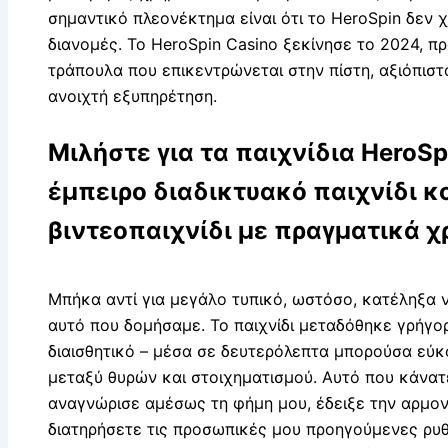
σημαντικό πλεονέκτημα είναι ότι το HeroSpin δεν χ
διανομές. Το HeroSpin Casino ξεκίνησε το 2024, π
τράπουλα που επικεντρώνεται στην πίστη, αξιόπιστα
ανοιχτή εξυπηρέτηση.
Μιλήστε για τα παιχνίδια HeroSp
έμπειρο διαδικτυακό παιχνίδι 
βιντεοπαιχνίδι με πραγματικά χ
Μπήκα αντί για μεγάλο τυπικό, ωστόσο, κατέληξα ν
αυτό που δομήσαμε. Το παιχνίδι μεταδόθηκε γρήγορ
διαισθητικό – μέσα σε δευτερόλεπτα μπορούσα εύ
μεταξύ θυρών και στοιχηματισμού. Αυτό που κάνατ
αναγνώρισε αμέσως τη φήμη μου, έδειξε την αρμον
διατηρήσετε τις προσωπικές μου προηγούμενες ρυθ