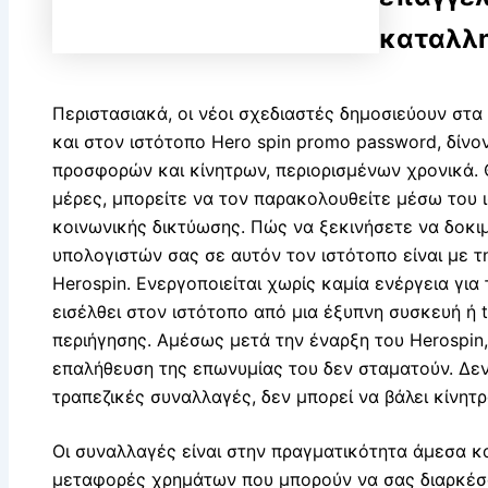
καταλλ
Περιστασιακά, οι νέοι σχεδιαστές δημοσιεύουν στα 
και στον ιστότοπο Hero spin promo password, δίν
προσφορών και κίνητρων, περιορισμένων χρονικά. 
μέρες, μπορείτε να τον παρακολουθείτε μέσω του
κοινωνικής δικτύωσης. Πώς να ξεκινήσετε να δοκ
υπολογιστών σας σε αυτόν τον ιστότοπο είναι με τ
Herospin. Ενεργοποιείται χωρίς καμία ενέργεια για
εισέλθει στον ιστότοπο από μια έξυπνη συσκευή ή
περιήγησης. Αμέσως μετά την έναρξη του Herospin,
επαλήθευση της επωνυμίας του δεν σταματούν. Δε
τραπεζικές συναλλαγές, δεν μπορεί να βάλει κίνητρ
Οι συναλλαγές είναι στην πραγματικότητα άμεσα κ
μεταφορές χρημάτων που μπορούν να σας διαρκέσ