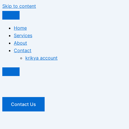
Skip to content
Home
Services
About
Contact
krikya account
Contact Us