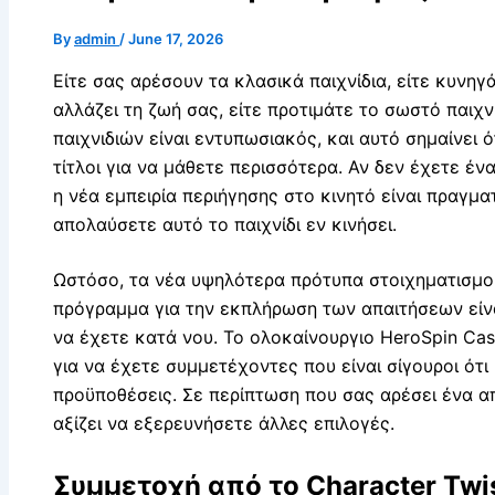
By
admin
/
June 17, 2026
Είτε σας αρέσουν τα κλασικά παιχνίδια, είτε κυνη
αλλάζει τη ζωή σας, είτε προτιμάτε το σωστό παιχνί
παιχνιδιών είναι εντυπωσιακός, και αυτό σημαίνει ό
τίτλοι για να μάθετε περισσότερα.
Αν δεν έχετε ένα
η νέα εμπειρία περιήγησης στο κινητό είναι πραγμα
απολαύσετε αυτό το παιχνίδι εν κινήσει.
Ωστόσο, τα νέα υψηλότερα πρότυπα στοιχηματισμο
πρόγραμμα για την εκπλήρωση των απαιτήσεων είνα
να έχετε κατά νου. Το ολοκαίνουργιο HeroSpin Cas
για να έχετε συμμετέχοντες που είναι σίγουροι ότι
προϋποθέσεις. Σε περίπτωση που σας αρέσει ένα α
αξίζει να εξερευνήσετε άλλες επιλογές.
Συμμετοχή από το Character Twi