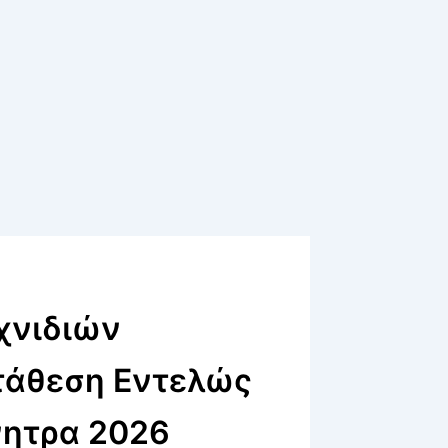
χνιδιών
ατάθεση Εντελώς
νητρα 2026