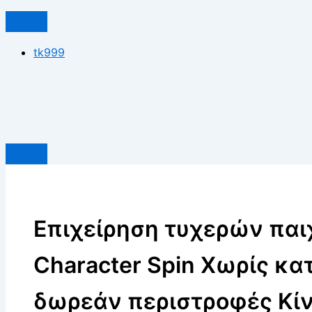
tk999
Επιχείρηση τυχερών παι
Character Spin Χωρίς κ
δωρεάν περιστροφές Κί