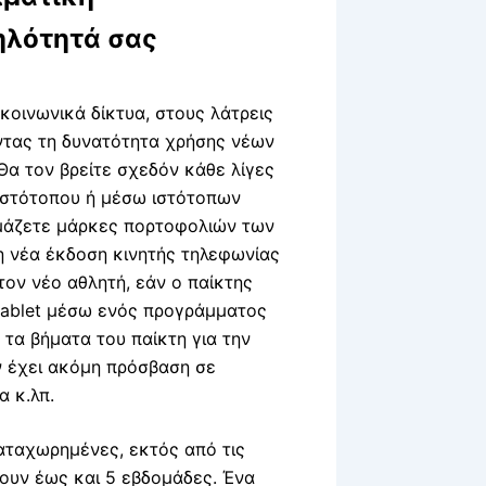
ηλότητά σας
κοινωνικά δίκτυα, στους λάτρεις
οντας τη δυνατότητα χρήσης νέων
Θα τον βρείτε σχεδόν κάθε λίγες
 ιστότοπου ή μέσω ιστότοπων
ιμάζετε μάρκες πορτοφολιών των
η νέα έκδοση κινητής τηλεφωνίας
 τον νέο αθλητή, εάν ο παίκτης
 tablet μέσω ενός προγράμματος
 τα βήματα του παίκτη για την
ν έχει ακόμη πρόσβαση σε
α κ.λπ.
αταχωρημένες, εκτός από τις
ουν έως και 5 εβδομάδες. Ένα