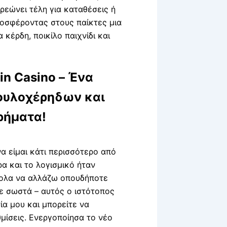
ρεώνει τέλη για καταθέσεις ή
ροσφέροντας στους παίκτες μια
 κέρδη, ποικίλο παιχνίδι και
in Casino – Ένα
κουλοχέρηδων και
ρήματα!
α είμαι κάτι περισσότερο από
α και το λογισμικό ήταν
κολα να αλλάζω οπουδήποτε
ε σωστά – αυτός ο ιστότοπος
ία μου και μπορείτε να
μίσεις. Ενεργοποίησα το νέο