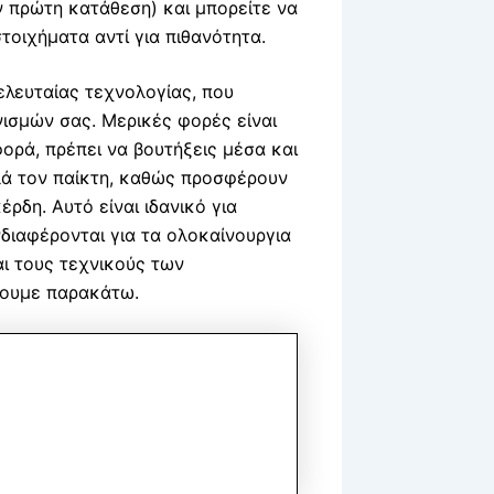
 πρώτη κατάθεση) και μπορείτε να
τοιχήματα αντί για πιθανότητα.
τελευταίας τεχνολογίας, που
νισμών σας. Μερικές φορές είναι
ορά, πρέπει να βουτήξεις μέσα και
λά τον παίκτη, καθώς προσφέρουν
ρδη. Αυτό είναι ιδανικό για
διαφέρονται για τα ολοκαίνουργια
αι τους τεχνικούς των
νουμε παρακάτω.