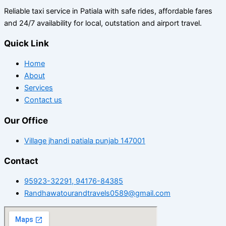
Reliable taxi service in Patiala with safe rides, affordable fares
and 24/7 availability for local, outstation and airport travel.
Quick Link
Home
About
Services
Contact us
Our Office
Village jhandi patiala punjab 147001
Contact
95923-32291, 94176-84385
Randhawatourandtravels0589@gmail.com