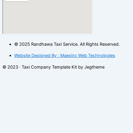
© 2025 Randhawa Taxi Service. All Rights Reserved.
Website Designed By : Maestro Web Technologies
© 2023 · Taxi Company Template Kit by Jegtheme