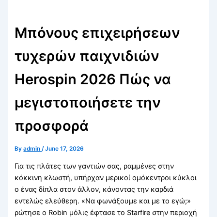
Μπόνους επιχειρήσεων
τυχερών παιχνιδιών
Herospin 2026 Πώς να
μεγιστοποιήσετε την
προσφορά
By
admin
/
June 17, 2026
Για τις πλάτες των γαντιών σας, ραμμένες στην
κόκκινη κλωστή, υπήρχαν μερικοί ομόκεντροι κύκλοι
ο ένας δίπλα στον άλλον, κάνοντας την καρδιά
εντελώς ελεύθερη. «Να φωνάξουμε και με το εγώ;»
ρώτησε ο Robin μόλις έφτασε το Starfire στην περιοχή