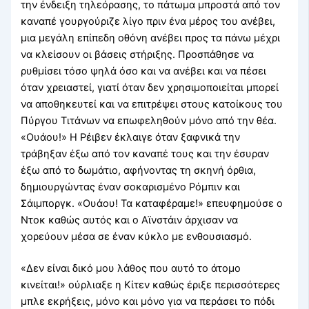
την ένδειξη τηλεόρασης, το πάτωμα μπροστά από τον
καναπέ γουργούριζε λίγο πριν ένα μέρος του ανέβει,
μια μεγάλη επίπεδη οθόνη ανέβει προς τα πάνω μέχρι
να κλείσουν οι βάσεις στήριξης. Προσπάθησε να
ρυθμίσει τόσο ψηλά όσο και να ανέβει και να πέσει
όταν χρειαστεί, γιατί όταν δεν χρησιμοποιείται μπορεί
να αποθηκευτεί και να επιτρέψει στους κατοίκους του
Πύργου Τιτάνων να επωφεληθούν μόνο από την θέα.
«Ουάου!» Η Ρέιβεν έκλαιγε όταν ξαφνικά την
τράβηξαν έξω από τον καναπέ τους και την έσυραν
έξω από το δωμάτιο, αφήνοντας τη σκηνή όρθια,
δημιουργώντας έναν σοκαρισμένο Ρόμπιν και
Σάιμποργκ. «Ουάου! Τα καταφέραμε!» επευφημούσε ο
Ντοκ καθώς αυτός και ο Αϊνστάιν άρχισαν να
χορεύουν μέσα σε έναν κύκλο με ενθουσιασμό.
«Δεν είναι δικό μου λάθος που αυτό το άτομο
κινείται!» ούρλιαξε η Κίτεν καθώς έριξε περισσότερες
μπλε εκρήξεις, μόνο και μόνο για να περάσει το πόδι