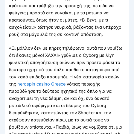
κρόταφο και τράβηξε την προσοχή της, σε είδε να
φεύγεις μπροστά στη γυναίκα, με τα μέτωπα να
κρατιούνται, όπως ήταν οι μύτες. «Β-Βεντ, με τι
ασχολείσαι;» ρώτησε νευρικά, βάζοντας ένα υπέροχο
ρουζ στα μάγουλά της σε κοντινή απόσταση.
«Ω, μάλλον δεν με πήρες τηλέφωνο, αυτά που νομίζω
ότι έκανες μόνο! ΧΑΧΑ!» γρύλισε ο Cyborg με λίγη
φυλετική απογοήτευση αιώνων πριν προετοιμάσει το
δεύτερο ηχητικό του όπλο και θα το καταγράψει από
τον κακό επίδοξο καουμπόι. Η νέα κατηγορία κακών
της
herospin casino Greece
νότιας περιοχής
πυροβόλησε το δεύτερο ηχητικό της όπλο για να
αναχαιτίσει τη νέα δέσμη, αν και όχι ένα δυνατό
μεταλλικό σφύριγμα και οι δέσμες του Cyborg
διευρύνθηκαν, κατακτώντας τον Shocker και τον
στρέφουν κατευθείαν πίσω, με τα αυτιά τους να
βουίζουν απίστευτα. «Παιδιά, ίσως να νομίζατε ότι μια