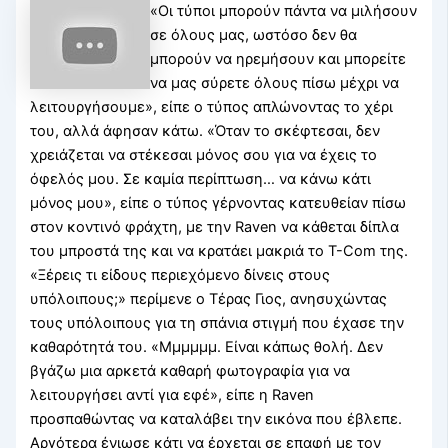
«Οι τύποι μπορούν πάντα να μιλήσουν
σε όλους μας, ωστόσο δεν θα
μπορούν να ηρεμήσουν και μπορείτε
να μας σύρετε όλους πίσω μέχρι να
λειτουργήσουμε», είπε ο τύπος απλώνοντας το χέρι
του, αλλά άφησαν κάτω. «Όταν το σκέφτεσαι, δεν
χρειάζεται να στέκεσαι μόνος σου για να έχεις το
όφελός μου. Σε καμία περίπτωση… να κάνω κάτι
μόνος μου», είπε ο τύπος γέρνοντας κατευθείαν πίσω
στον κοντινό φράχτη, με την Raven να κάθεται δίπλα
του μπροστά της και να κρατάει μακριά το T-Com της.
«Ξέρεις τι είδους περιεχόμενο δίνεις στους
υπόλοιπους;» περίμενε ο Τέρας Γιος, ανησυχώντας
τους υπόλοιπους για τη σπάνια στιγμή που έχασε την
καθαρότητά του. «Μμμμμμ. Είναι κάπως θολή. Δεν
βγάζω μια αρκετά καθαρή φωτογραφία για να
λειτουργήσει αντί για εφέ», είπε η Raven
προσπαθώντας να καταλάβει την εικόνα που έβλεπε.
Αργότερα ένιωσε κάτι να έρχεται σε επαφή με τον