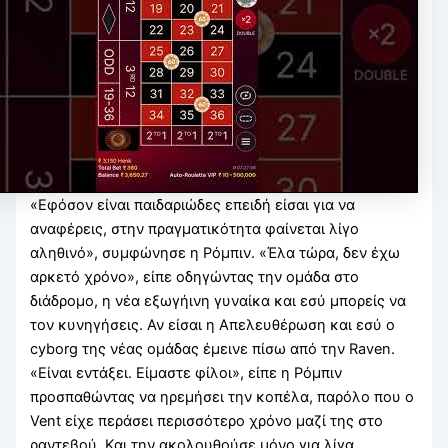
«Εφόσον είναι παιδαριώδες επειδή είσαι για να
αναφέρεις, στην πραγματικότητα φαίνεται λίγο
αληθινό», συμφώνησε η Ρόμπιν. «Έλα τώρα, δεν έχω
αρκετό χρόνο», είπε οδηγώντας την ομάδα στο
διάδρομο, η νέα εξωγήινη γυναίκα και εσύ μπορείς να
τον κυνηγήσεις. Αν είσαι η Απελευθέρωση και εσύ ο
cyborg της νέας ομάδας έμεινε πίσω από την Raven.
«Είναι εντάξει. Είμαστε φίλοι», είπε η Ρόμπιν
προσπαθώντας να ηρεμήσει την κοπέλα, παρόλο που ο
Vent είχε περάσει περισσότερο χρόνο μαζί της στο
ραντεβού. Και την ακολουθούσε μόνο για λίγα