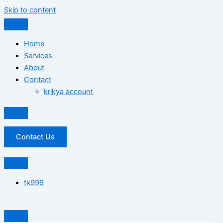
Skip to content
Home
Services
About
Contact
krikya account
Contact Us
tk999