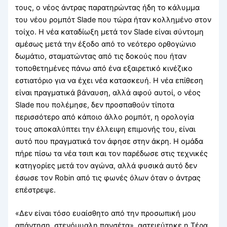
τους, ο νέος άντρας παρατηρώντας ήδη το κάλυμμα
του νέου ρομπότ Slade που τώρα ήταν κολλημένο στον
τοίχο.
Η νέα καταδίωξη μετά τον Slade είναι σύντομη
αμέσως μετά την έξοδο από το νεότερο ορθογώνιο
δωμάτιο, σταματώντας από τις δοκούς που ήταν
τοποθετημένες πάνω από ένα εξαιρετικό κινέζικο
εστιατόριο για να έχει νέα κατασκευή. Η νέα επίθεση
είναι πραγματικά βάναυση, αλλά αφού αυτοί, ο νέος
Slade που πολέμησε, δεν προσπαθούν τίποτα
περισσότερο από κάποιο άλλο ρομπότ, η ορολογία
τους αποκαλύπτει την έλλειψη επιμονής του, είναι
αυτό που πραγματικά τον άφησε στην άκρη. Η ομάδα
πήρε πίσω τα νέα τσιπ και τον παρέδωσε στις τεχνικές
κατηγορίες μετά τον αγώνα, αλλά φυσικά αυτό δεν
έσωσε τον Robin από τις φωνές όλων όταν ο άντρας
επέστρεψε.
«Δεν είναι τόσο ευαίσθητο από την προσωπική μου
απάντηση, στενόμυαλη πανσέτα», αστειεύτηκε η Τέρα,